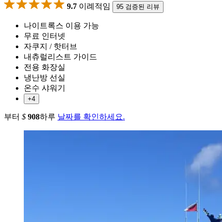
9.7
이례적임
95 검증된 리뷰
나이트록스 이용 가능
무료 인터넷
자쿠지 / 핫터브
내츄럴리스트 가이드
전용 화장실
냉난방 선실
온수 샤워기
+4
부터
$
908
하루
날짜를 확인하세요.