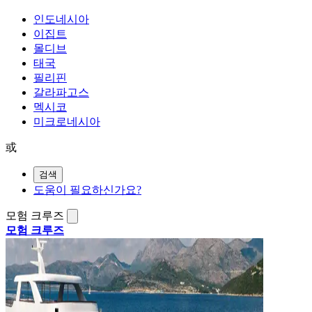
인도네시아
이집트
몰디브
태국
필리핀
갈라파고스
멕시코
미크로네시아
或
검색
도움이 필요하신가요?
모험 크루즈
모험 크루즈