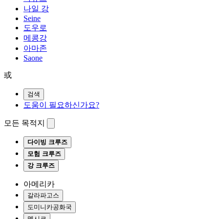
나일 강
Seine
도우로
메콩강
아마존
Saone
或
검색
도움이 필요하신가요?
모든 목적지
다이빙 크루즈
모험 크루즈
강 크루즈
아메리카
갈라파고스
도미니카공화국
멕시코