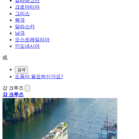
갈라파고스
크로아티아
그리스
북극
알라스카
남극
오스트레일리아
인도네시아
或
검색
도움이 필요하신가요?
강 크루즈
강 크루즈