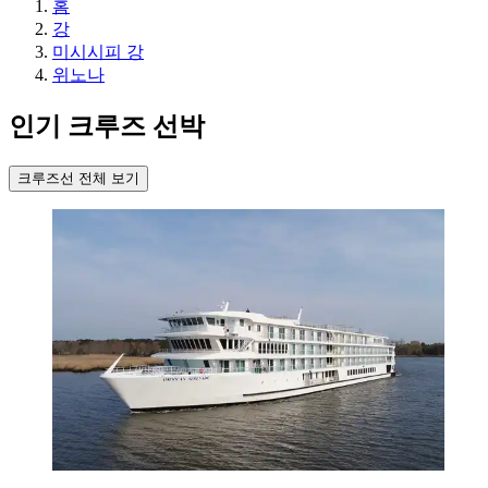
홈
강
미시시피 강
위노나
인기 크루즈 선박
크루즈선 전체 보기