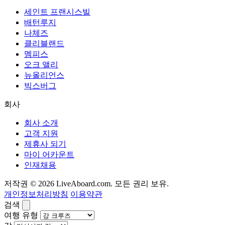
세인트 프랜시스빌
배턴루지
나체즈
클리블랜드
멤피스
오크 앨리
뉴올리언스
빅스버그
회사
회사 소개
고객 지원
제휴사 되기
마이 어카운트
인재채용
저작권 © 2026 LiveAboard.com. 모든 권리 보유.
개인정보처리방침
이용약관
검색
여행 유형