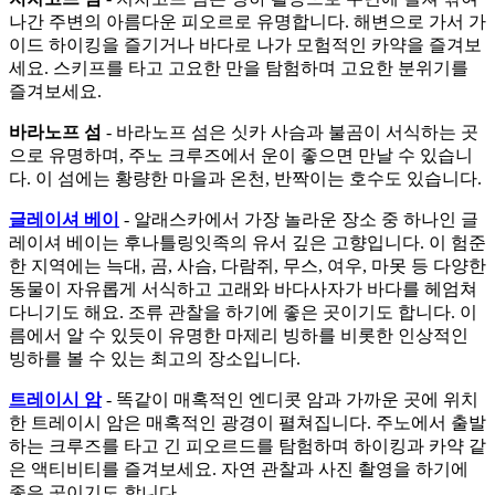
나간 주변의 아름다운 피오르로 유명합니다. 해변으로 가서 가
이드 하이킹을 즐기거나 바다로 나가 모험적인 카약을 즐겨보
세요. 스키프를 타고 고요한 만을 탐험하며 고요한 분위기를
즐겨보세요.
바라노프 섬
- 바라노프 섬은 싯카 사슴과 불곰이 서식하는 곳
으로 유명하며, 주노 크루즈에서 운이 좋으면 만날 수 있습니
다. 이 섬에는 황량한 마을과 온천, 반짝이는 호수도 있습니다.
글레이셔 베이
- 알래스카에서 가장 놀라운 장소 중 하나인 글
레이셔 베이는 후나틀링잇족의 유서 깊은 고향입니다. 이 험준
한 지역에는 늑대, 곰, 사슴, 다람쥐, 무스, 여우, 마못 등 다양한
동물이 자유롭게 서식하고 고래와 바다사자가 바다를 헤엄쳐
다니기도 해요. 조류 관찰을 하기에 좋은 곳이기도 합니다. 이
름에서 알 수 있듯이 유명한 마제리 빙하를 비롯한 인상적인
빙하를 볼 수 있는 최고의 장소입니다.
트레이시 암
- 똑같이 매혹적인 엔디콧 암과 가까운 곳에 위치
한 트레이시 암은 매혹적인 광경이 펼쳐집니다. 주노에서 출발
하는 크루즈를 타고 긴 피오르드를 탐험하며 하이킹과 카약 같
은 액티비티를 즐겨보세요. 자연 관찰과 사진 촬영을 하기에
좋은 곳이기도 합니다.