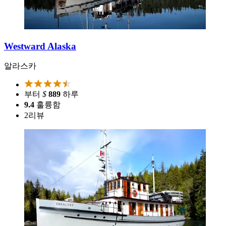
Westward Alaska
알라스카
부터
$
889
하루
9.4
훌륭함
2
리뷰