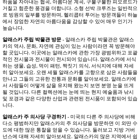
하품을 자아내는 협곡, 아름다운 계곡, 구불구불한 피오르드가
거칠고 험준한 풍경을 더합니다. 소형 선박 크루즈는 일반적으
로 빙원의 일부를 방문하며, 헬리콥터 투어는 방문객들이 하늘
에서 장엄한 자연의 아름다움을 감상할 수 있어 매우 인기가
높습니다.
알래스카 주립 박물관 방문
- 알래스카 주립 박물관은 알래스
카의 역사, 문화, 자연에 관심이 있는 사람이라면 꼭 방문해야
할 곳입니다. 이곳에는 알래스카에 관한 가장 광범위하고 포괄
적인 전시물과 전시물이 전시되어 있습니다. 알래스카에 서식
하는 생물, 습성, 먹이 패턴, 짝짓기 의식, 서식지에 대해 자세
히 알아보세요. 오랜 세월 알래스카를 고향으로 삼은 사람들을
만나고 그들의 고유한 전통과 문화를 알아보세요. 알래스카에
서 사람들이 어떻게 삶을 유지해 왔는지 보면 분명 눈을 뜨게
될 것입니다. 다른 컬렉션에는 눈에 띄는 현지 예술품과 낚시
및 포경과 같은 다양한 산업과 관련된 전시품이 포함되어 있습
니다.
알래스카 주 의사당 구경하기
- 미국의 다른 주 의사당에 비해
다소 평범하지만 알래스카의 주 의사당을 방문하면 이 외딴 수
도에 대한 많은 통찰을 얻을 수 있습니다. 둘러보고 지방 거버
넌스에 대해 자세히 알아보세요. 알래스카의 많은 지역에서 쉽