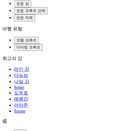
모든 강
모든 크루즈 선박
모든 지역
여행 유형
모험 크루즈
다이빙 크루즈
최고의 강
라인 강
다뉴브
나일 강
Seine
도우로
메콩강
아마존
Saone
或