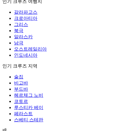
인기 크루즈 여행지
갈라파고스
크로아티아
그리스
북극
알라스카
남극
오스트레일리아
인도네시아
인기 크루즈 지역
술집
비고바
부드바
헤르체그 노비
코토르
루스티카 베이
페라스트
스베티 스테판
或