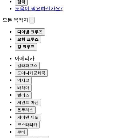
검색
도움이 필요하신가요?
모든 목적지
다이빙 크루즈
모험 크루즈
강 크루즈
아메리카
갈라파고스
도미니카공화국
멕시코
바하마
벨리즈
세인트 마틴
온두라스
케이맨 제도
코스타리카
쿠바