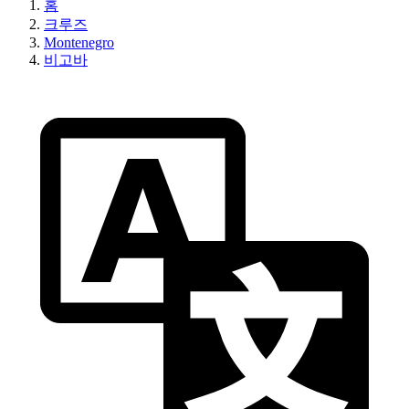
홈
크루즈
Montenegro
비고바