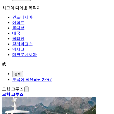
최고의 다이빙 목적지
인도네시아
이집트
몰디브
태국
필리핀
갈라파고스
멕시코
미크로네시아
或
검색
도움이 필요하신가요?
모험 크루즈
모험 크루즈