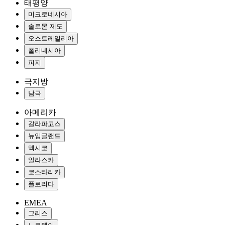
태평양
미크로네시아
솔로몬 제도
오스트레일리아
폴리네시아
피지
극지방
남극
아메리카
갈라파고스
뉴잉글랜드
멕시코
알라스카
코스타리카
플로리다
EMEA
그리스