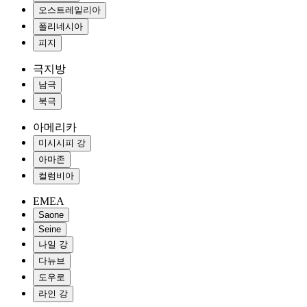
오스트레일리아
폴리네시아
피지
극지방
남극
북극
아메리카
미시시피 강
아마존
컬럼비아
EMEA
Saone
Seine
나일 강
다뉴브
도우로
라인 강