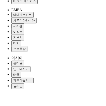
터크스 케이커스
EMEA
마다가스카르
사우디아라비아
세이셸
이집트
지부티
터키
포르투갈
아시아
몰디브
인도네시아
태국
파푸아뉴기니
필리핀