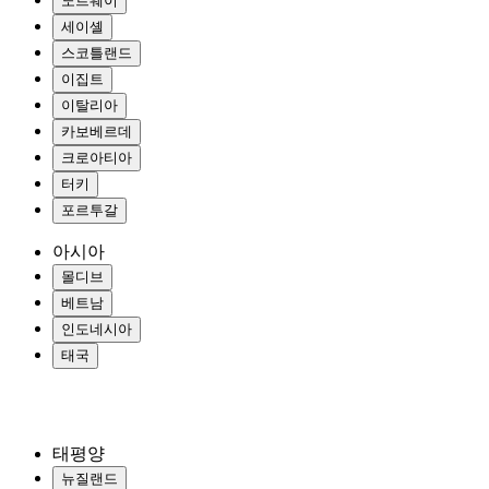
노르웨이
세이셸
스코틀랜드
이집트
이탈리아
카보베르데
크로아티아
터키
포르투갈
아시아
몰디브
베트남
인도네시아
태국
태평양
뉴질랜드