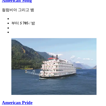
American Song
컬럼비아 그리고 뱀
부터
$
705
/ 밤
American Pride