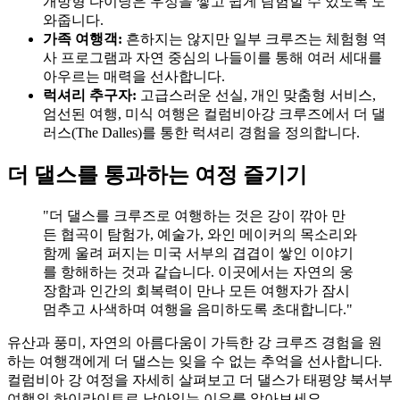
개방형 다이닝은 우정을 쌓고 쉽게 탐험할 수 있도록 도
와줍니다.
가족 여행객:
흔하지는 않지만 일부 크루즈는 체험형 역
사 프로그램과 자연 중심의 나들이를 통해 여러 세대를
아우르는 매력을 선사합니다.
럭셔리 추구자:
고급스러운 선실, 개인 맞춤형 서비스,
엄선된 여행, 미식 여행은 컬럼비아강 크루즈에서 더 댈
러스(The Dalles)를 통한 럭셔리 경험을 정의합니다.
더 댈스를 통과하는 여정 즐기기
"더 댈스를 크루즈로 여행하는 것은 강이 깎아 만
든 협곡이 탐험가, 예술가, 와인 메이커의 목소리와
함께 울려 퍼지는 미국 서부의 겹겹이 쌓인 이야기
를 항해하는 것과 같습니다. 이곳에서는 자연의 웅
장함과 인간의 회복력이 만나 모든 여행자가 잠시
멈추고 사색하며 여행을 음미하도록 초대합니다."
유산과 풍미, 자연의 아름다움이 가득한 강 크루즈 경험을 원
하는 여행객에게 더 댈스는 잊을 수 없는 추억을 선사합니다.
컬럼비아 강 여정을 자세히 살펴보고 더 댈스가 태평양 북서부
여행의 하이라이트로 남아있는 이유를 알아보세요.