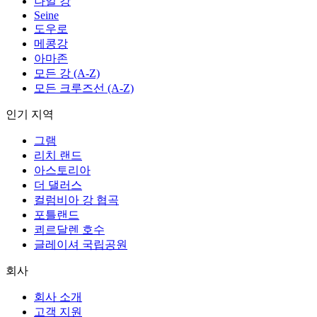
나일 강
Seine
도우로
메콩강
아마존
모든 강 (A-Z)
모든 크루즈선 (A-Z)
인기 지역
그램
리치 랜드
아스토리아
더 댈러스
컬럼비아 강 협곡
포틀랜드
쾨르달렌 호수
글레이셔 국립공원
회사
회사 소개
고객 지원