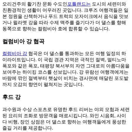
오리건주의 활기찬 문화 수도인
포틀랜드는
도시의 세련미와
친환경적인 생활이 어우러진 곳입니다. 크루즈 여행객들은 일
본 정원을 산책하거나 푸드 트럭의 모자이크에서 음식을 맛보
거나 윌라멧 강을 따라 수제 맥주를 즐기다가 더 댈스를 향해
동쪽으로 향하는 컬럼비아 호에 합류할 수 있습니다.
컬럼비아 강 협곡
컬럼비아 강
협곡은 더 댈스를 통과하는 모든 여행 일정의 하
이라이트입니다. 이 국립 경관 지역은 극적인 절벽, 멀티노마
폭포와 같은 폭포, 태평양 북서부의 자연 그대로의 아름다움을
보여주는 하이킹 코스를 선보입니다. 강 유람선 여행객에게는
바람에 깎인 절벽부터 햇살이 비치는 경사면에 매달린 포도밭
까지 오감의 향연이 펼쳐지는 곳입니다.
후드 강
과수원과 수상 스포츠로 유명한 후드 리버는 야외 모험과 세련
된 요리의 조화로 방문객을 매료시킵니다. 와인 시음회, 사이
다 비행, 장인 상점은 더 댈스로 향하는 여행객들에게 풍성한
즐길 거리를 제공합니다.