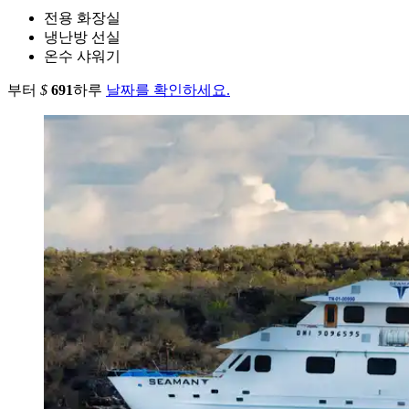
전용 화장실
냉난방 선실
온수 샤워기
부터
$
691
하루
날짜를 확인하세요.