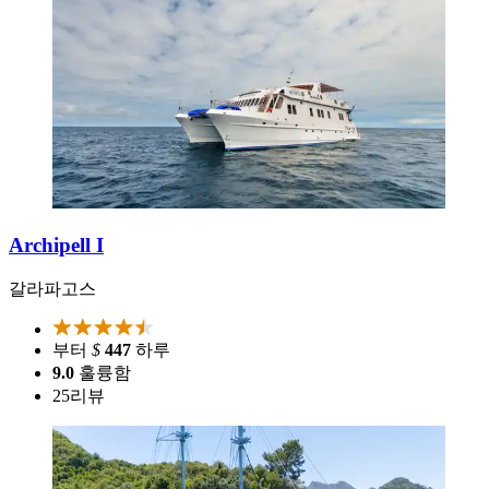
Archipell I
갈라파고스
부터
$
447
하루
9.0
훌륭함
25
리뷰