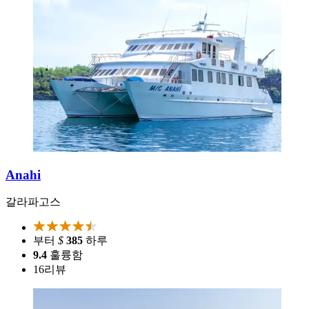
Anahi
갈라파고스
부터
$
385
하루
9.4
훌륭함
16
리뷰