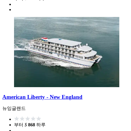
American Liberty - New England
뉴잉글랜드
부터
$
868
하루