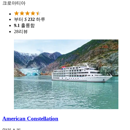
크로아티아
부터
$
232
하루
9.1
훌륭함
28
리뷰
American Constellation