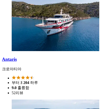
Antaris
크로아티아
부터
$
204
하루
9.0
훌륭함
52
리뷰