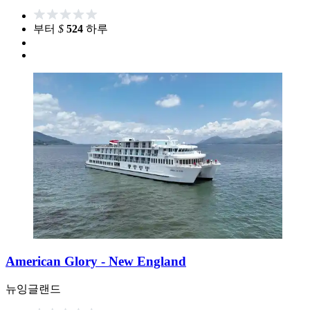
부터
$
524
하루
American Glory - New England
뉴잉글랜드