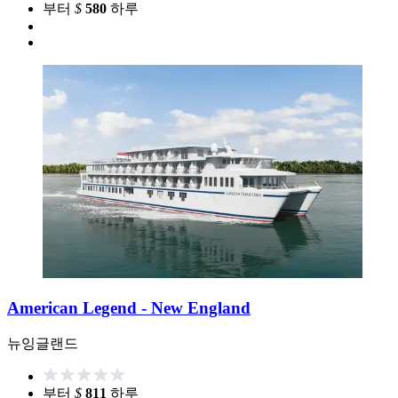
부터
$
580
하루
American Legend - New England
뉴잉글랜드
부터
$
811
하루