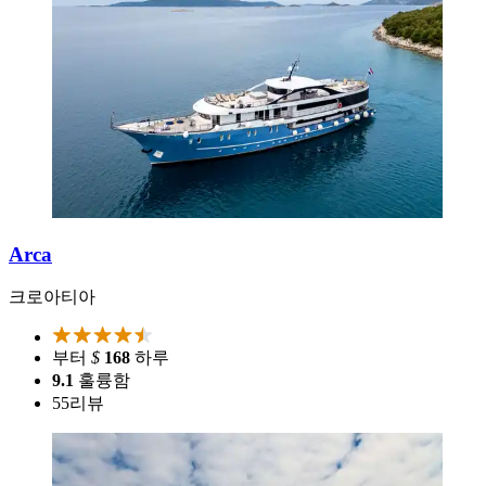
Arca
크로아티아
부터
$
168
하루
9.1
훌륭함
55
리뷰