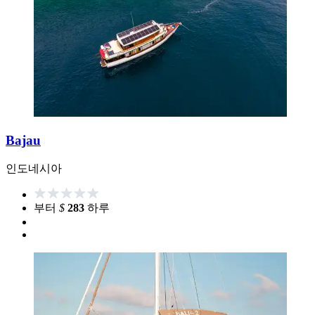
Bajau
인도네시아
부터
$
283
하루