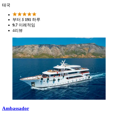
태국
부터
$
191
하루
9.7
이례적임
4
리뷰
Ambassador