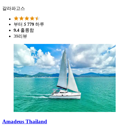
갈라파고스
부터
$
779
하루
9.4
훌륭함
39
리뷰
Amadeus Thailand