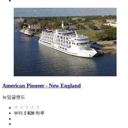
American Pioneer - New England
뉴잉글랜드
부터
$
820
하루