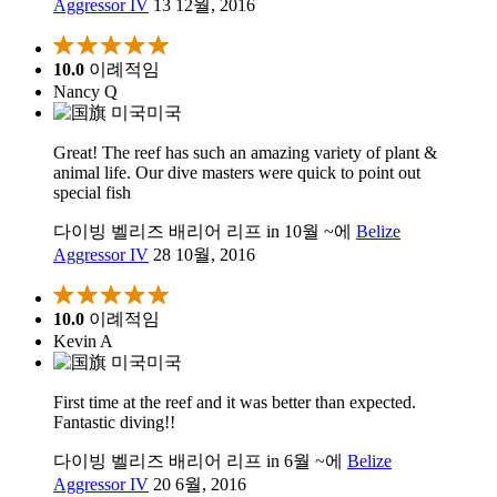
Aggressor IV
13 12월, 2016
10.0
이례적임
Nancy Q
미국
Great! The reef has such an amazing variety of plant &
animal life. Our dive masters were quick to point out
special fish
다이빙 벨리즈 배리어 리프 in 10월 ~에
Belize
Aggressor IV
28 10월, 2016
10.0
이례적임
Kevin A
미국
First time at the reef and it was better than expected.
Fantastic diving!!
다이빙 벨리즈 배리어 리프 in 6월 ~에
Belize
Aggressor IV
20 6월, 2016