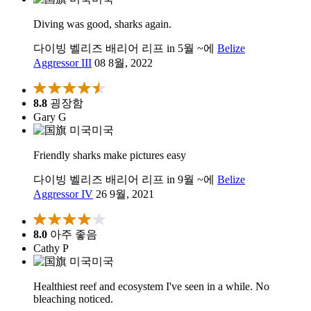
Diving was good, sharks again.
다이빙 벨리즈 배리어 리프 in 5월 ~에
Belize
Aggressor III
08 8월, 2022
8.8
굉장함
Gary G
미국
Friendly sharks make pictures easy
다이빙 벨리즈 배리어 리프 in 9월 ~에
Belize
Aggressor IV
26 9월, 2021
8.0
아주 좋음
Cathy P
미국
Healthiest reef and ecosystem I've seen in a while. No
bleaching noticed.