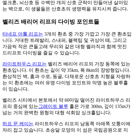
엘크혼, 뇌산호 등 수백만 개의 산호 군락이 만들어낸 살아있
는 벽으로, 이 생물들은 산호초의 생명력을 유지시켜 줍니다.
벨리즈 배리어 리프의 다이빙 포인트들
터네프 아톨 리프는
3개의 환초 중 가장 가깝고 가장 큰 환초입
니다. 거대한 트레발리, 스내퍼, 블랙팁 및 귀상어 떼, 그리고
가끔씩 작은 큰돌고래 무리와 같은 대형 펠라직과 함께 멋진
드리프트 다이빙을 즐길 수 있습니다.
라이트하우스 리프는
벨리즈 배리어 리프의 가장 동쪽에 있는
환초입니다. 이 환초는 길이 약 35km, 폭 8km의 장방형입니다.
환상적인 벽, 홈과 수로, 동굴, 다채로운 산호초 지형을 자랑하
는 이 환초에는 여러 유명 다이빙 포인트와 악명 높은 블루홀
이 있습니다.
벨리즈 시티에서 본토에서 약 60마일 떨어진 라이트하우스 리
프의 중심에 있는
그레이트 블루
홀은 가로 300m, 깊이 135m가
넘는 거의 완벽한 원형의 대형 석회암 싱크홀입니다.
하프 문 케이는
라이트하우스 리프의 남동쪽 아래쪽 모퉁이에
자리 잡고 있습니다. 초승달 모양의 이 섬은 국립공원으로 지