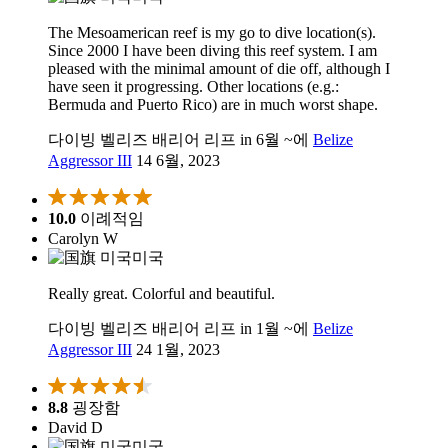
The Mesoamerican reef is my go to dive location(s).
Since 2000 I have been diving this reef system. I am
pleased with the minimal amount of die off, although I
have seen it progressing. Other locations (e.g.:
Bermuda and Puerto Rico) are in much worst shape.
다이빙 벨리즈 배리어 리프 in 6월 ~에
Belize
Aggressor III
14 6월, 2023
10.0
이례적임
Carolyn W
미국
Really great. Colorful and beautiful.
다이빙 벨리즈 배리어 리프 in 1월 ~에
Belize
Aggressor III
24 1월, 2023
8.8
굉장함
David D
미국