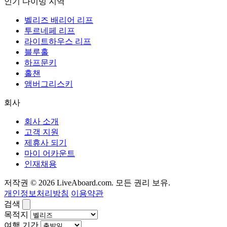
인기 다이빙 지역
벨리즈 배리어 리프
투르네페 리프
라이트하우스 리프
블루홀
하프문키
홀챈
앰버그리스키
회사
회사 소개
고객 지원
제휴사 되기
마이 어카운트
인재채용
저작권 © 2026 LiveAboard.com. 모든 권리 보유.
개인정보처리방침
이용약관
검색
목적지
여행 기간