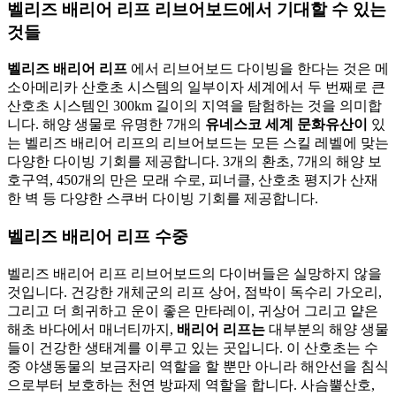
벨리즈 배리어 리프 리브어보드에서 기대할 수 있는
것들
벨리즈 배리어 리프
에서 리브어보드 다이빙을 한다는 것은 메
소아메리카 산호초 시스템의 일부이자 세계에서 두 번째로 큰
산호초 시스템인 300km 길이의 지역을 탐험하는 것을 의미합
니다. 해양 생물로 유명한 7개의
유네스코 세계 문화유산이
있
는 벨리즈 배리어 리프의 리브어보드는 모든 스킬 레벨에 맞는
다양한 다이빙 기회를 제공합니다. 3개의 환초, 7개의 해양 보
호구역, 450개의 만은 모래 수로, 피너클, 산호초 평지가 산재
한 벽 등 다양한 스쿠버 다이빙 기회를 제공합니다.
벨리즈 배리어 리프 수중
벨리즈 배리어 리프 리브어보드의 다이버들은 실망하지 않을
것입니다. 건강한 개체군의 리프 상어, 점박이 독수리 가오리,
그리고 더 희귀하고 운이 좋은 만타레이, 귀상어 그리고 얕은
해초 바다에서 매너티까지,
배리어 리프는
대부분의 해양 생물
들이 건강한 생태계를 이루고 있는 곳입니다. 이 산호초는 수
중 야생동물의 보금자리 역할을 할 뿐만 아니라 해안선을 침식
으로부터 보호하는 천연 방파제 역할을 합니다. 사슴뿔산호,