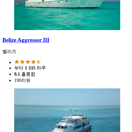
Belize Aggressor III
벨리즈
부터
$
335
하루
9.1
훌륭함
190
리뷰