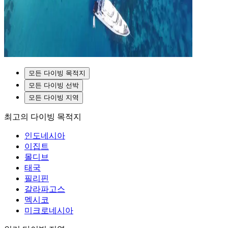
모든 다이빙 목적지
모든 다이빙 선박
모든 다이빙 지역
최고의 다이빙 목적지
인도네시아
이집트
몰디브
태국
필리핀
갈라파고스
멕시코
미크로네시아