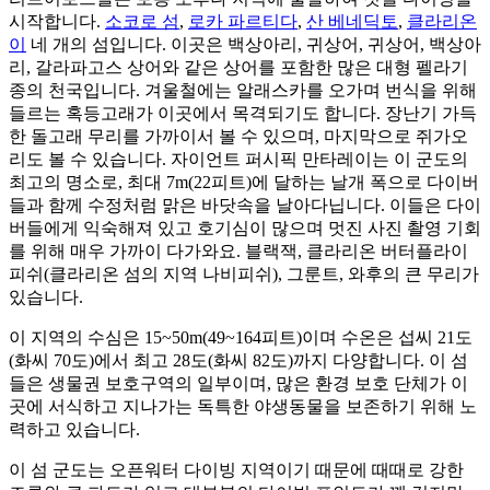
시작합니다.
소코로 섬
,
로카 파르티다
,
산 베네딕토
,
클라리온
이
네 개의 섬입니다. 이곳은 백상아리, 귀상어, 귀상어, 백상아
리, 갈라파고스 상어와 같은 상어를 포함한 많은 대형 펠라기
종의 천국입니다. 겨울철에는 알래스카를 오가며 번식을 위해
들르는 혹등고래가 이곳에서 목격되기도 합니다. 장난기 가득
한 돌고래 무리를 가까이서 볼 수 있으며, 마지막으로 쥐가오
리도 볼 수 있습니다. 자이언트 퍼시픽 만타레이는 이 군도의
최고의 명소로, 최대 7m(22피트)에 달하는 날개 폭으로 다이버
들과 함께 수정처럼 맑은 바닷속을 날아다닙니다. 이들은 다이
버들에게 익숙해져 있고 호기심이 많으며 멋진 사진 촬영 기회
를 위해 매우 가까이 다가와요. 블랙잭, 클라리온 버터플라이
피쉬(클라리온 섬의 지역 나비피쉬), 그룬트, 와후의 큰 무리가
있습니다.
이 지역의 수심은 15~50m(49~164피트)이며 수온은 섭씨 21도
(화씨 70도)에서 최고 28도(화씨 82도)까지 다양합니다. 이 섬
들은 생물권 보호구역의 일부이며, 많은 환경 보호 단체가 이
곳에 서식하고 지나가는 독특한 야생동물을 보존하기 위해 노
력하고 있습니다.
이 섬 군도는 오픈워터 다이빙 지역이기 때문에 때때로 강한