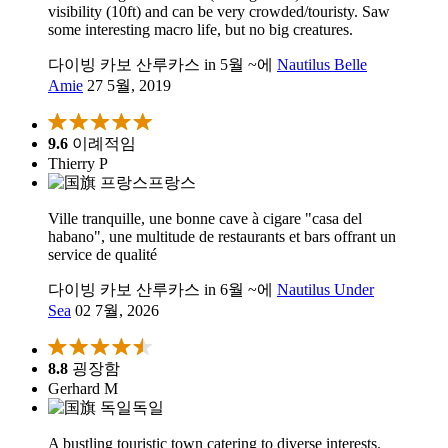
visibility (10ft) and can be very crowded/touristy. Saw
some interesting macro life, but no big creatures.
다이빙 카보 산루카스 in 5월 ~에
Nautilus Belle
Amie
27 5월, 2019
9.6
이례적임
Thierry P
프랑스
Ville tranquille, une bonne cave à cigare "casa del
habano", une multitude de restaurants et bars offrant un
service de qualité
다이빙 카보 산루카스 in 6월 ~에
Nautilus Under
Sea
02 7월, 2026
8.8
굉장함
Gerhard M
독일
A bustling touristic town catering to diverse interests.