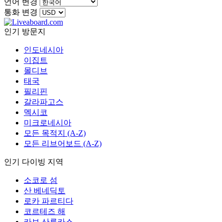
언어 변경
통화 변경
인기 방문지
인도네시아
이집트
몰디브
태국
필리핀
갈라파고스
멕시코
미크로네시아
모든 목적지 (A-Z)
모든 리브어보드 (A-Z)
인기 다이빙 지역
소코로 섬
산 베네딕토
로카 파르티다
코르테즈 해
카보 산루카스