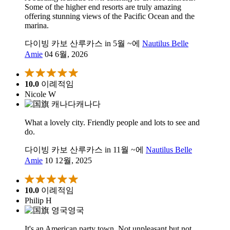
Some of the higher end resorts are truly amazing
offering stunning views of the Pacific Ocean and the
marina.
다이빙 카보 산루카스 in 5월 ~에
Nautilus Belle
Amie
04 6월, 2026
10.0
이례적임
Nicole W
캐나다
What a lovely city. Friendly people and lots to see and
do.
다이빙 카보 산루카스 in 11월 ~에
Nautilus Belle
Amie
10 12월, 2025
10.0
이례적임
Philip H
영국
It's an American party town. Not unpleasant but not