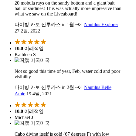
20 mobula rays on the sandy bottom and a giant bait
ball of sardines! This was actually more impressive than
what we saw on the Liveaboard!
다이빙 카보 산루카스 in 1월 ~에
Nautilus Explorer
27 2월, 2022
10.0
이례적임
Kathleen S
미국
Not so good this time of year, Feb, water cold and poor
visibility
다이빙 카보 산루카스 in 2월 ~에
Nautilus Belle
Amie
19 4월, 2021
10.0
이례적임
Michael J
미국
Cabo diving itself is cold (67 degrees F) with low