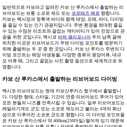
일반적으로 카보라고 알려진 카보 산 루카스에서 출발하는 리
브어보드는 보통 소코로 제도 또는
코르테즈 해로
향합니다.
카보는 백사장과 청록색 바다와 함께 태양, 모래, 바다, 다이빙
을 즐길 수 있는 인기 관광지입니다. 주변 환경을 최대한 즐길
수 있는 수많은 리조트와 끝없는 액티비티가 있어 진정으로 관
광을 위한 곳입니다. 멕시코
바하 캘리포니아
주의 남쪽 끝에
위치한 이곳은 리브어보드가 주변 다이빙 포인트를 방문하기
위해 출발하는 두 곳 중 한 곳입니다. 카보 산 루카스 주변의 다
이빙 포인트는 해양 야생동물, 다양한 종류의 원양어류, 대규
모 어류 떼, 그리고 끝없는 사진 촬영 옵션으로 세계적으로 유
명합니다.
카보 산 루카스에서 출발하는 리브어보드 다이빙
멕시코 리브어보드는 현재 카보산루카스 항구에서 출발합니
다. 다양한 형태, 스타일, 기간의 연중 리브어보드 투어가 있어
모든 분들의 니즈를 만족시킬 수 있습니다. 일부 리브어보드는
레빌라기게도 군도 또는 소코로 제도라고 불리는 4개의 화산
섬으로 이루어진 소코로 군도로 향합니다. 이 다이빙 포인트들
은 카보 산 루카스에서 약 400km(250마일) 떨어져 있기 때문에
리브어보드들은 보통 오후나 저녁에 출발하여 첫날 다이빙을