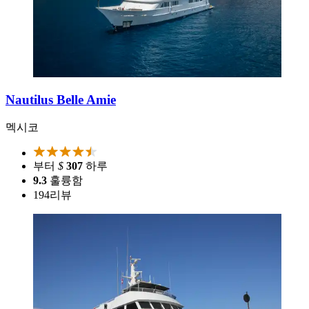
Nautilus Belle Amie
멕시코
부터
$
307
하루
9.3
훌륭함
194
리뷰