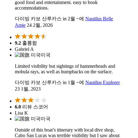
good food and entertainment. easy to book
accommodations.
다이빙 카보 산루카스 in 2월 ~에
Nautilus Belle
Amie
24 2월, 2026
9.2
훌륭함
Gabriel A
미국
Limited visibility but sightings of hammerheads and
mobula rays, as well as humpbacks on the surface.
다이빙 카보 산루카스 in 1월 ~에
Nautilus Explorer
23 1월, 2023
6.0
리뷰 스코어
Lisa K
미국
Outside of this boat’s itinerary with local dive shop,
Cabo San Lucas was terrible visibility but I saw about