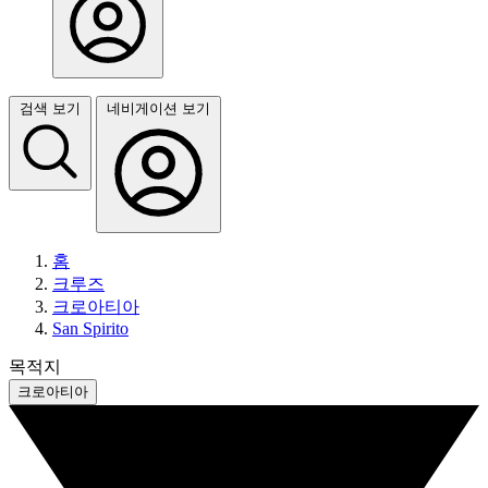
검색 보기
네비게이션 보기
홈
크루즈
크로아티아
San Spirito
목적지
크로아티아