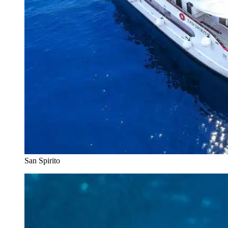
San Spirito