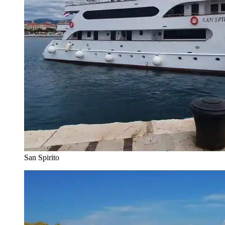
San Spirito