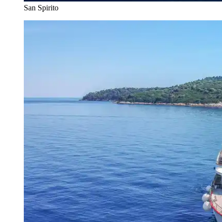
San Spirito