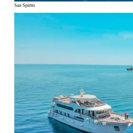
San Spirito