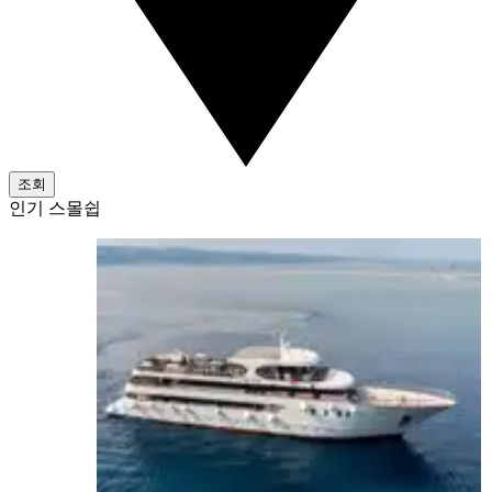
조회
인기 스몰쉽