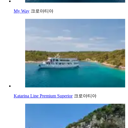
My Way
크로아티아
Katarina Line Premium Superior
크로아티아