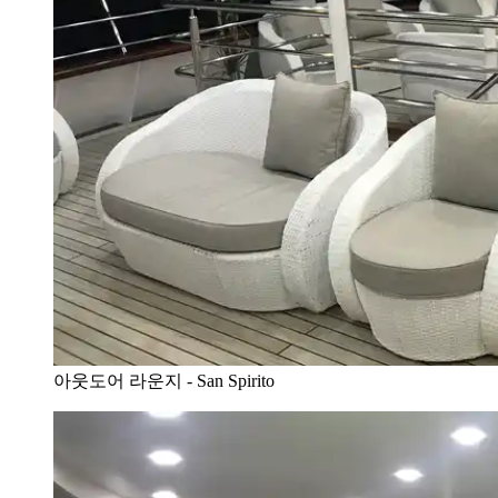
아웃도어 라운지 - San Spirito