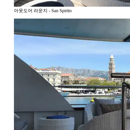
아웃도어 라운지 - San Spirito