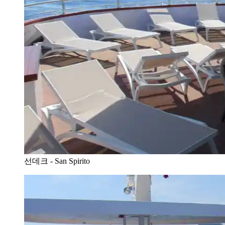
선데크 - San Spirito