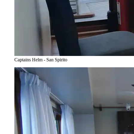
Captains Helm - San Spirito