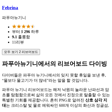
Febrina
파푸아뉴기니
부터
$
296
하루
9.1
훌륭함
11
리뷰
모두 보기 2 리브어보드
파푸아뉴기니에서의 리브어보드 다이빙
다이버들은 파푸아 뉴기니에서의 잊지 못할 휴일을 보낸 후,
“물보다 물고기가 더 많네”라는 말을 할 것입니다.
파푸아 뉴기니 리브어보드는 해저 낙원의 놀라운 난파선과 암
초를 탐험함으로써 삶의 모든 것에서 진정으로 탈출할 수 있는
특별한 기회를 제공합니다. 흔히 PNG로 알려진
산호 삼각 지
대
는 크리스탈 빛 물로 에워싸인 600개 이상의 화산과 정글섬,