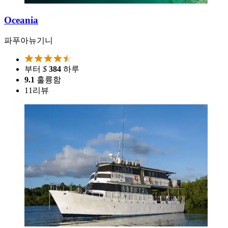
Oceania
파푸아뉴기니
부터
$
384
하루
9.1
훌륭함
11
리뷰