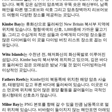
입니다. 북쪽 깊은 심연의 암초벽과 우뚝 솟은 해산부터, 남쪽
해안을 따른 맹그로브와 석호 그리고 암초장벽까지 리브어보
드 여행의 다양한 장소를 제공하는 곳입니다.
Kimbe Bay
는 휴화산으로 둘러싸인 New Britain 북서부 지역에
위치해 있습니다. 형형색색의 산호, 1,000종에 가까운 물고기
들, 그리고 수십개의 작은 섬들과 수백개의 다이빙 장소들은
많은 다이버들이 이 곳을 다이빙 버킷 리스트 장소로 꼽는 이
유입니다.
Witu Islands
는 수천년 전, 해저화산의 화산폭발로 이루어진
섬입니다. Kimbe bay의 북서부에 위치하고 있으며, 깊은 바다
로 둘러싸인 검은 모래섬은 밤낮 가릴 것 없이 다이빙하는데
이상적인 곳입니다..
Fathers Reefs
는 Kimbe만의 북동쪽에 위치한 해양 암초 사슬
로, 태평양의 깊고 푸른 바다에 둘러싸여 있습니다. 이곳은 다
소 먼곳에 위치해 있어 많은 원양 활동을 끌어들이는 극적인
원시형태의 산호초가 많습니다.
Milne Bay
는 PNG 본토를 향해 갈 수 있을 만큼 남동쪽으로 멀
리 위치해 있습니다. 비바람이 들이치지 않는 해안표면 아래있