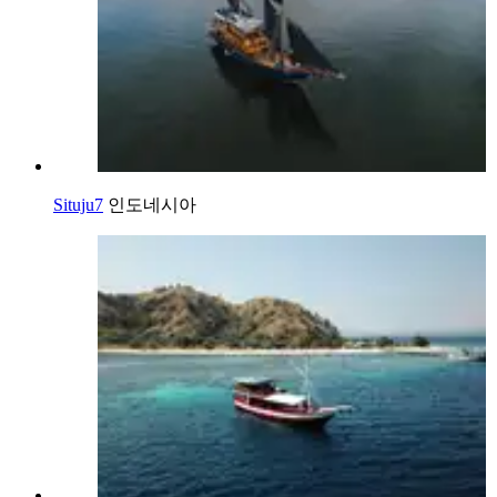
Situju7
인도네시아