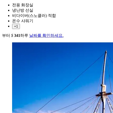
전용 화장실
냉난방 선실
비다이버(스노클러) 적합
온수 샤워기
+1
부터
$
341
하루
날짜를 확인하세요.