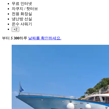
무료 인터넷
자쿠지 / 핫터브
전용 화장실
냉난방 선실
온수 샤워기
+2
부터
$
300
하루
날짜를 확인하세요.