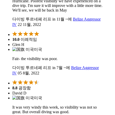
Hurricane. Poorest visibility we have experienced on a
dive trip. I'm sure it will improve with a little more time.
We'll see, we will be back in May
다이빙 투르네페 리프 in 11월 ~에
Belize Aggressor
IV
22 11월, 2022
10.0
이례적임
Glen H
미국
Fair- the visibility was poor.
다이빙 투르네페 리프 in 7월 ~에
Belize Aggressor
IV
05 8월, 2022
8.8
굉장함
David D
미국
It was very windy this week, so visibility was not so
great. But overall diving was good.