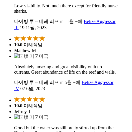
Low visibility. Not much there except for friendly nurse
sharks.
다이빙 투르네페 리프 in 11월 ~에
Belize Aggressor
III
19 11월, 2023
10.0
이례적임
Matthew M
미국
Absolutely amazing and great visibility with no
currents. Great abundance of life on the reef and walls.
다이빙 투르네페 리프 in 5월 ~에
Belize Aggressor
IV
07 6월, 2023
10.0
이례적임
Jeffrey T
미국
Good but the water was still pretty stirred up from the