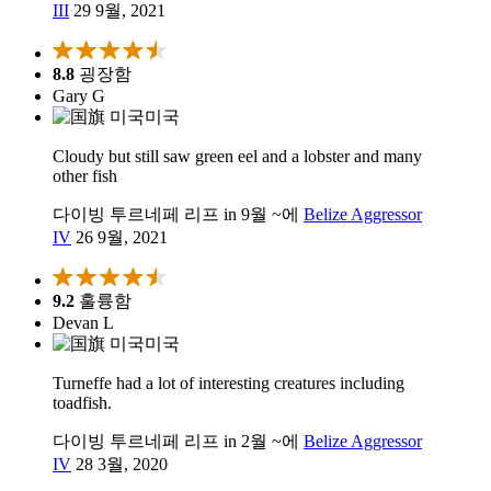
III
29 9월, 2021
8.8
굉장함
Gary G
미국
Cloudy but still saw green eel and a lobster and many
other fish
다이빙 투르네페 리프 in 9월 ~에
Belize Aggressor
IV
26 9월, 2021
9.2
훌륭함
Devan L
미국
Turneffe had a lot of interesting creatures including
toadfish.
다이빙 투르네페 리프 in 2월 ~에
Belize Aggressor
IV
28 3월, 2020