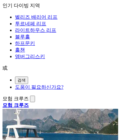
인기 다이빙 지역
벨리즈 배리어 리프
투르네페 리프
라이트하우스 리프
블루홀
하프문키
홀챈
앰버그리스키
或
검색
도움이 필요하신가요?
모험 크루즈
모험 크루즈