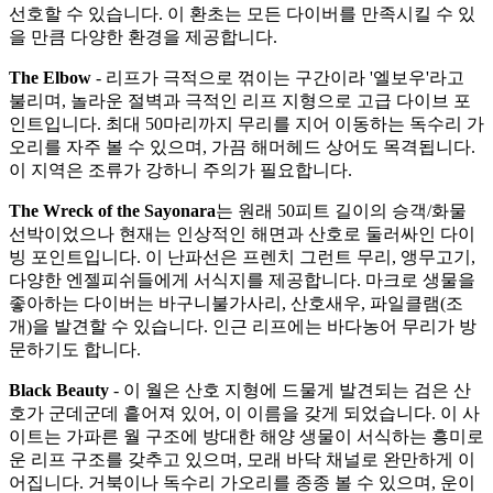
선호할 수 있습니다. 이 환초는 모든 다이버를 만족시킬 수 있
을 만큼 다양한 환경을 제공합니다.
The Elbow
- 리프가 극적으로 꺾이는 구간이라 '엘보우'라고
불리며, 놀라운 절벽과 극적인 리프 지형으로 고급 다이브 포
인트입니다. 최대 50마리까지 무리를 지어 이동하는 독수리 가
오리를 자주 볼 수 있으며, 가끔 해머헤드 상어도 목격됩니다.
이 지역은 조류가 강하니 주의가 필요합니다.
The Wreck of the Sayonara
는 원래 50피트 길이의 승객/화물
선박이었으나 현재는 인상적인 해면과 산호로 둘러싸인 다이
빙 포인트입니다. 이 난파선은 프렌치 그런트 무리, 앵무고기,
다양한 엔젤피쉬들에게 서식지를 제공합니다. 마크로 생물을
좋아하는 다이버는 바구니불가사리, 산호새우, 파일클램(조
개)을 발견할 수 있습니다. 인근 리프에는 바다농어 무리가 방
문하기도 합니다.
Black Beauty
- 이 월은 산호 지형에 드물게 발견되는 검은 산
호가 군데군데 흩어져 있어, 이 이름을 갖게 되었습니다. 이 사
이트는 가파른 월 구조에 방대한 해양 생물이 서식하는 흥미로
운 리프 구조를 갖추고 있으며, 모래 바닥 채널로 완만하게 이
어집니다. 거북이나 독수리 가오리를 종종 볼 수 있으며, 운이