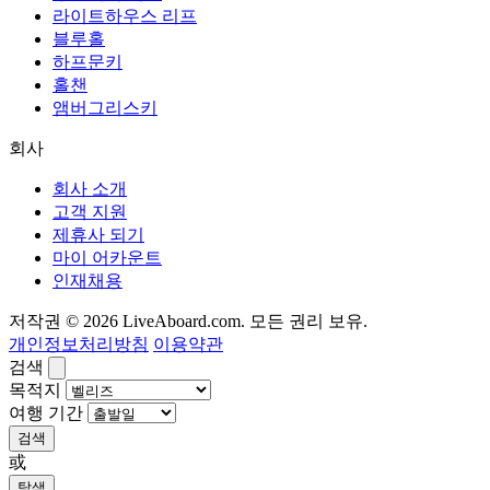
라이트하우스 리프
블루홀
하프문키
홀챈
앰버그리스키
회사
회사 소개
고객 지원
제휴사 되기
마이 어카운트
인재채용
저작권 © 2026 LiveAboard.com. 모든 권리 보유.
개인정보처리방침
이용약관
검색
목적지
여행 기간
검색
或
탐색