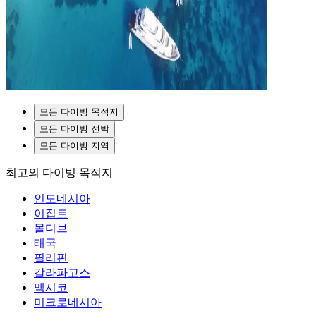
모든 다이빙 목적지
모든 다이빙 선박
모든 다이빙 지역
최고의 다이빙 목적지
인도네시아
이집트
몰디브
태국
필리핀
갈라파고스
멕시코
미크로네시아