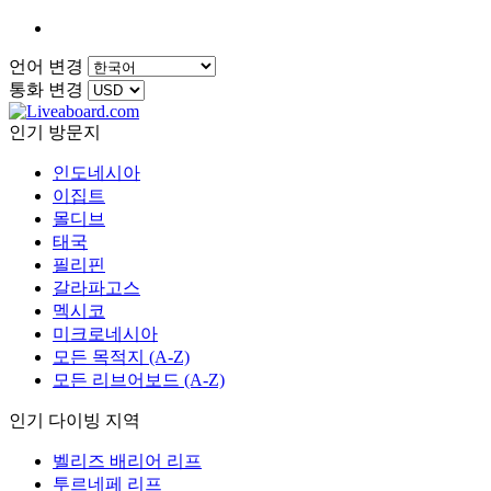
언어 변경
통화 변경
인기 방문지
인도네시아
이집트
몰디브
태국
필리핀
갈라파고스
멕시코
미크로네시아
모든 목적지 (A-Z)
모든 리브어보드 (A-Z)
인기 다이빙 지역
벨리즈 배리어 리프
투르네페 리프