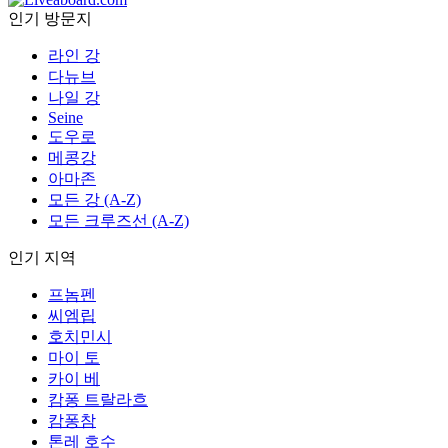
인기 방문지
라인 강
다뉴브
나일 강
Seine
도우로
메콩강
아마존
모든 강 (A-Z)
모든 크루즈선 (A-Z)
인기 지역
프놈펜
씨엠립
호치민시
마이 토
카이 베
캄퐁 트랄라흐
캄퐁참
톤레 호수