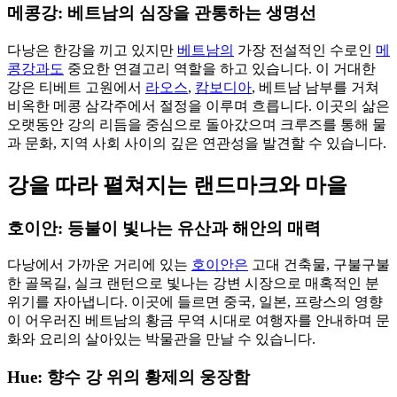
메콩강: 베트남의 심장을 관통하는 생명선
다낭은 한강을 끼고 있지만
베트남의
가장 전설적인 수로인
메
콩강과도
중요한 연결고리 역할을 하고 있습니다. 이 거대한
강은 티베트 고원에서
라오스
,
캄보디아
, 베트남 남부를 거쳐
비옥한 메콩 삼각주에서 절정을 이루며 흐릅니다. 이곳의 삶은
오랫동안 강의 리듬을 중심으로 돌아갔으며 크루즈를 통해 물
과 문화, 지역 사회 사이의 깊은 연관성을 발견할 수 있습니다.
강을 따라 펼쳐지는 랜드마크와 마을
호이안: 등불이 빛나는 유산과 해안의 매력
다낭에서 가까운 거리에 있는
호이안은
고대 건축물, 구불구불
한 골목길, 실크 랜턴으로 빛나는 강변 시장으로 매혹적인 분
위기를 자아냅니다. 이곳에 들르면 중국, 일본, 프랑스의 영향
이 어우러진 베트남의 황금 무역 시대로 여행자를 안내하며 문
화와 요리의 살아있는 박물관을 만날 수 있습니다.
Hue: 향수 강 위의 황제의 웅장함