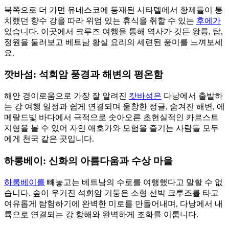
북쪽으로 더 가면 유네스코에 등재된 시타델에서 황제들이 통
치했던 향수 강을 따라 위엄 있는 휴식을 취할 수 있는
후에가
있습니다. 이곳에서 크루즈 여행을 통해 역사가 깃든 왕릉, 탑,
정원을 둘러보고 베트남 황실 요리의 세련된 풍미를 느껴보세
요.
깟바섬: 석회암 풍경과 해변의 평온함
해안 경이로움으로 가장 잘 알려진
캇바섬은
다낭에서 출발하
는 강 여행 일정과 쉽게 연결되며 울창한 정글, 숨겨진 해변, 에
메랄드빛 바다에서 극적으로 솟아오른 초현실적인 카르스트
지형을 볼 수 있어 자연 애호가와 모험을 즐기는 사람들 모두
에게 천국 같은 곳입니다.
하롱베이: 신화의 아름다움과 수상 마을
하롱베이를
빼놓고는 베트남의 수로를 여행했다고 말할 수 없
습니다. 숲이 우거진 석회암 기둥은 소형 선박 크루즈를 타고
여유롭게 탐험하기에 완벽한 미로를 만들어내며, 다낭에서 내
륙으로 연결되는 강 항해와 완벽하게 조화를 이룹니다.