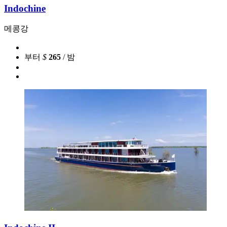
Indochine
메콩강
부터
$
265
/ 밤