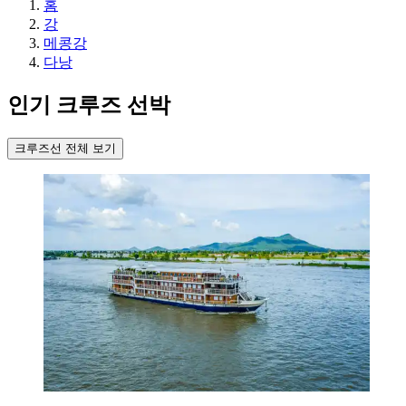
홈
강
메콩강
다낭
인기 크루즈 선박
크루즈선 전체 보기