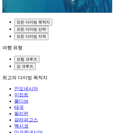
모든 다이빙 목적지
모든 다이빙 선박
모든 다이빙 지역
여행 유형
모험 크루즈
강 크루즈
최고의 다이빙 목적지
인도네시아
이집트
몰디브
태국
필리핀
갈라파고스
멕시코
미크로네시아