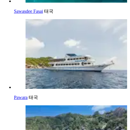
Sawasdee Fasai
태국
Pawara
태국