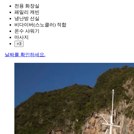
전용 화장실
패밀리 캐빈
냉난방 선실
비다이버(스노클러) 적합
온수 샤워기
마사지
+3
날짜를 확인하세요.