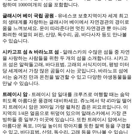
랑하며 1000여개의 섬을 포함합니다.
글래시어 베이 국립 공원
- 유네스코 보호지역이자 세계 최고
의 생태계를 자랑하는 글래시어 베이에서 자연경관의 경이로
움을 느껴보세요. 운이 따라준다면 멋진 자연경관 뿐 아니라
화려한 색깔의 퍼핀, 산양, 독수리, 곰, 바다사자 등도 만나볼
수 있습니다.
시카고프 섬 & 바라노프 섬
- 알래스카의 수많은 섬들 중 자연
을 사랑하는 사람들을 위한 두 개의 섬을 소개합니다. 시카고
프 섬은 알락돌고래, 바다표범, 고래의 서식지이며, 평방 미터
당 세계에서 가장 많은 곰들이 사는 곳입니다. 바라노프 섬에
서는 숨겨진 만과 온천을 발견할 수 있고 다양한 야생동물들을
만날 수 있습니다.
트레이시 암
- 트레이시 암 일대를 크루즈로 여행할 때는 숨막
히도록 아름다운 풍경에 대비하세요. 쥬노에서 약 45마일 떨어
지 트레이시 암은 30마일 가량 펼쳐진 좁은 피요르입니다. 이
지역의 1/4은 얼음으로 뒤덮여 있으며 알래스카에서 가장 큰
빙하들 중 일부가 이곳에 있습니다. 또한 트레이시 암에서는
아름다운 폭포, 1마일 높이의 깎아지를 듯한 절벽 등을 구경할
수 있고, 바다표범, 산양, 독수리, 고래 등을 만나볼 수 있습니