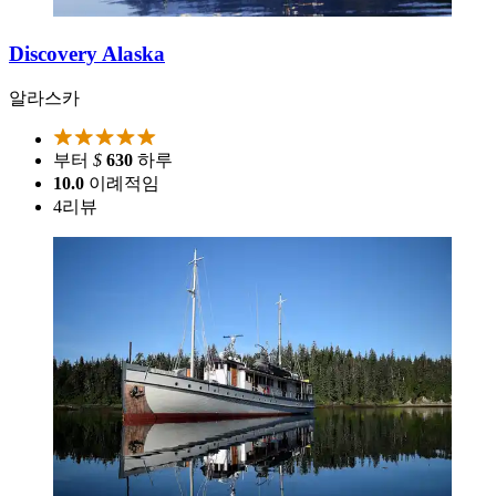
Discovery Alaska
알라스카
부터
$
630
하루
10.0
이례적임
4
리뷰