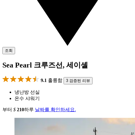
조회
Sea Pearl 크루즈선, 세이셸
9.1
훌륭함
3 검증된 리뷰
냉난방 선실
온수 샤워기
부터
$
210
하루
날짜를 확인하세요.