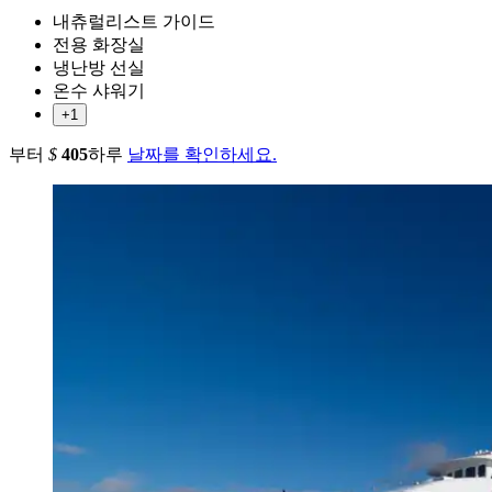
내츄럴리스트 가이드
전용 화장실
냉난방 선실
온수 샤워기
+1
부터
$
405
하루
날짜를 확인하세요.