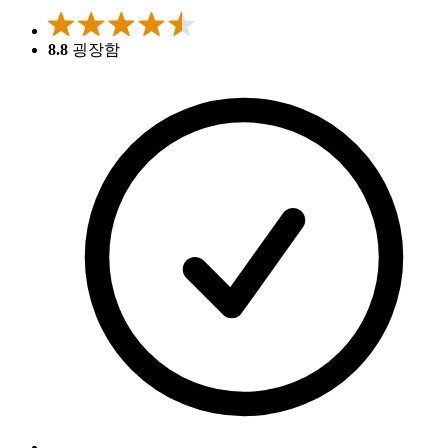
8.8
굉장함