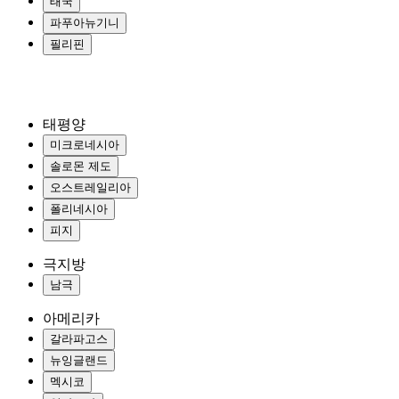
태국
파푸아뉴기니
필리핀
태평양
미크로네시아
솔로몬 제도
오스트레일리아
폴리네시아
피지
극지방
남극
아메리카
갈라파고스
뉴잉글랜드
멕시코