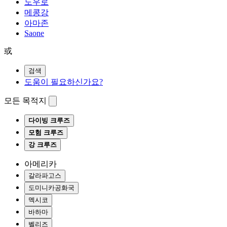
도우로
메콩강
아마존
Saone
或
검색
도움이 필요하신가요?
모든 목적지
다이빙 크루즈
모험 크루즈
강 크루즈
아메리카
갈라파고스
도미니카공화국
멕시코
바하마
벨리즈