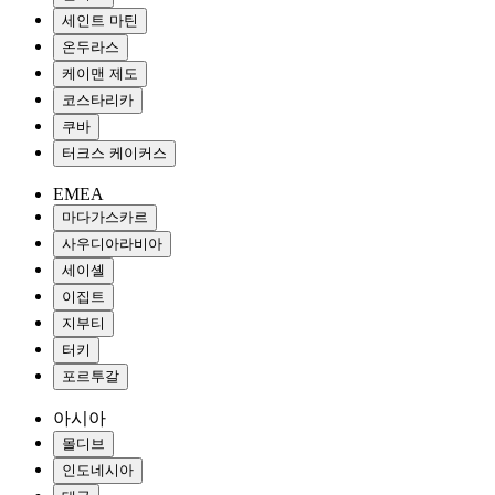
세인트 마틴
온두라스
케이맨 제도
코스타리카
쿠바
터크스 케이커스
EMEA
마다가스카르
사우디아라비아
세이셸
이집트
지부티
터키
포르투갈
아시아
몰디브
인도네시아