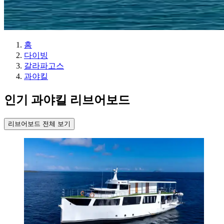
홈
다이빙
갈라파고스
과야킬
인기 과야킬 리브어보드
리브어보드 전체 보기