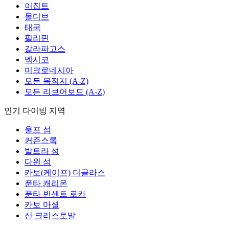
이집트
몰디브
태국
필리핀
갈라파고스
멕시코
미크로네시아
모든 목적지 (A-Z)
모든 리브어보드 (A-Z)
인기 다이빙 지역
울프 섬
커즌스록
발트라 섬
다윈 섬
카보(케이프) 더글라스
푼타 캐리온
푼타 빈센트 로카
카보 마셜
산 크리스토발