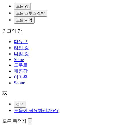
모든 강
모든 크루즈 선박
모든 지역
최고의 강
다뉴브
라인 강
나일 강
Seine
도우로
메콩강
아마존
Saone
或
검색
도움이 필요하신가요?
모든 목적지