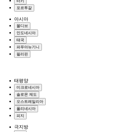
터키
포르투갈
아시아
몰디브
인도네시아
태국
파푸아뉴기니
필리핀
태평양
미크로네시아
솔로몬 제도
오스트레일리아
폴리네시아
피지
극지방