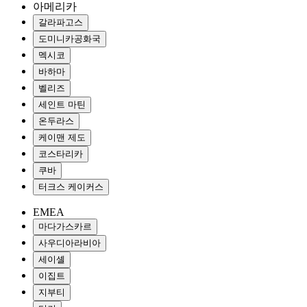
아메리카
갈라파고스
도미니카공화국
멕시코
바하마
벨리즈
세인트 마틴
온두라스
케이맨 제도
코스타리카
쿠바
터크스 케이커스
EMEA
마다가스카르
사우디아라비아
세이셸
이집트
지부티