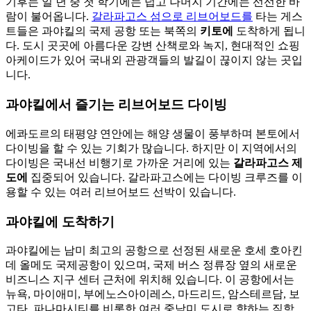
기후는 일 년 중 첫 학기에는 덥고 나머지 기간에는 선선한 바
람이 불어옵니다.
갈라파고스 섬으로 리브어보드를
타는 게스
트들은 과야킬의 국제 공항 또는 북쪽의
키토에
도착하게 됩니
다. 도시 곳곳에 아름다운 강변 산책로와 녹지, 현대적인 쇼핑
아케이드가 있어 국내외 관광객들의 발길이 끊이지 않는 곳입
니다.
과야킬에서 즐기는 리브어보드 다이빙
에콰도르의 태평양 연안에는 해양 생물이 풍부하며 본토에서
다이빙을 할 수 있는 기회가 많습니다. 하지만 이 지역에서의
다이빙은 국내선 비행기로 가까운 거리에 있는
갈라파고스 제
도에
집중되어 있습니다. 갈라파고스에는 다이빙 크루즈를 이
용할 수 있는 여러 리브어보드 선박이 있습니다.
과야킬에 도착하기
과야킬에는 남미 최고의 공항으로 선정된 새로운 호세 호아킨
데 올메도 국제공항이 있으며, 국제 버스 정류장 옆의 새로운
비즈니스 지구 센터 근처에 위치해 있습니다. 이 공항에서는
뉴욕, 마이애미, 부에노스아이레스, 마드리드, 암스테르담, 보
고타, 파나마시티를 비롯한 여러 중남미 도시로 향하는 직항