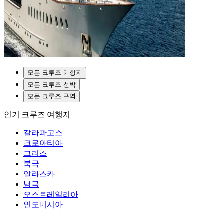
모든 크루즈 기항지
모든 크루즈 선박
모든 크루즈 구역
인기 크루즈 여행지
갈라파고스
크로아티아
그리스
북극
알라스카
남극
오스트레일리아
인도네시아