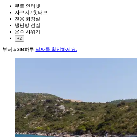
무료 인터넷
자쿠지 / 핫터브
전용 화장실
냉난방 선실
온수 샤워기
+2
부터
$
204
하루
날짜를 확인하세요.