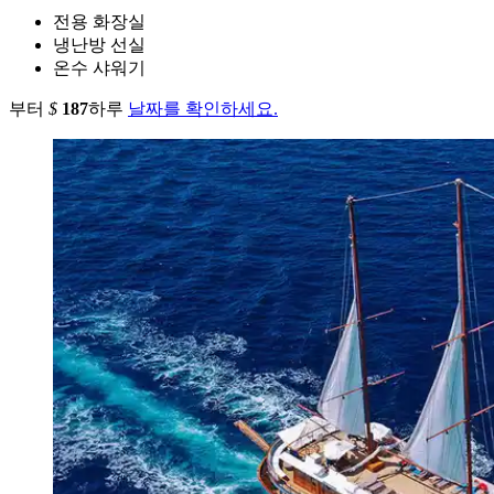
전용 화장실
냉난방 선실
온수 샤워기
부터
$
187
하루
날짜를 확인하세요.