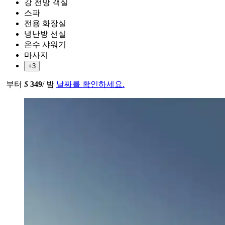
강 전망 객실
스파
전용 화장실
냉난방 선실
온수 샤워기
마사지
+3
부터
$
349
/ 밤
날짜를 확인하세요.