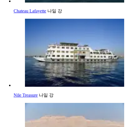
Chateau Lafayette
나일 강
Nile Treasure
나일 강