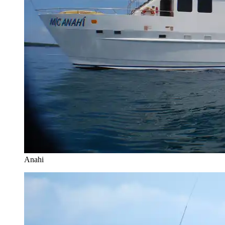
Anahi