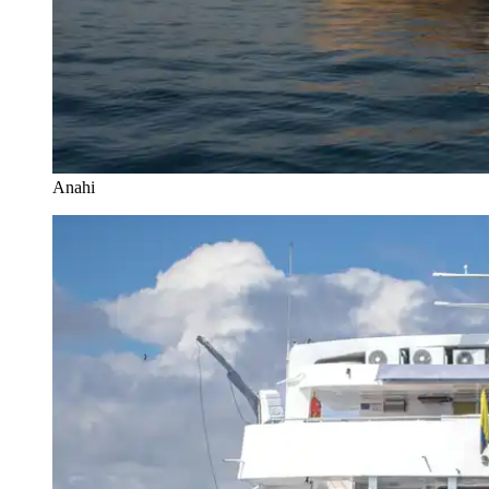
Anahi