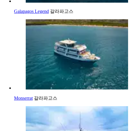
Galapagos Legend
갈라파고스
Monserrat
갈라파고스