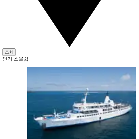
조회
인기 스몰쉽