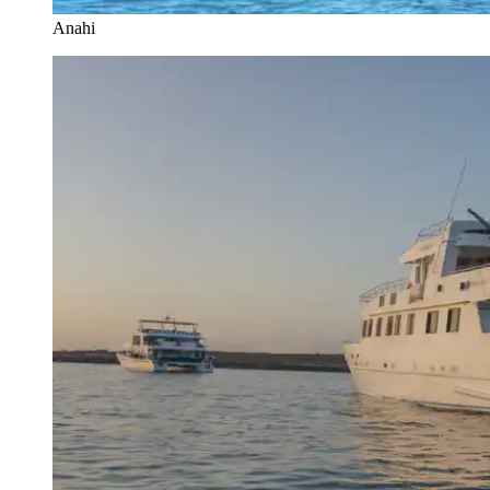
Anahi