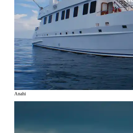
Anahi