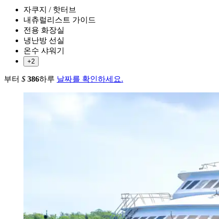
자쿠지 / 핫터브
내츄럴리스트 가이드
전용 화장실
냉난방 선실
온수 샤워기
+2
부터
$
386
하루
날짜를 확인하세요.