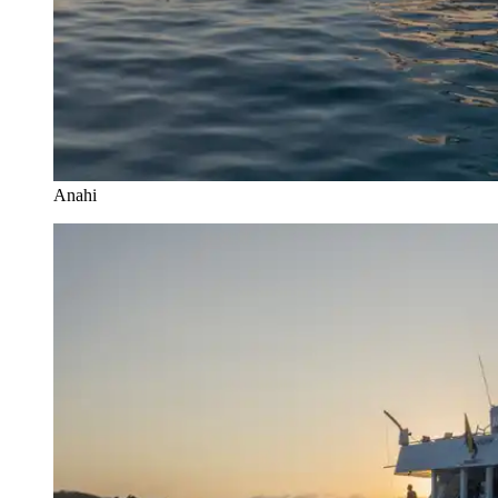
Anahi