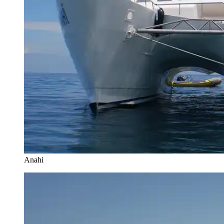
Anahi