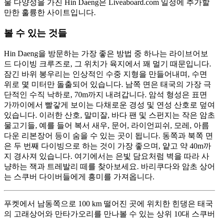
물 다양성을 가진 Hin Daeng은 Liveaboard.com 일정에 추가할
만한 훌륭한 사이트입니다.
볼 수 있는 것들
Hin Daeng을 방문하는 가장 좋은 방법 중 하나는 라이브어보
드 다이빙 크루즈로, 그 위치가 육지에서 꽤 멀기 때문입니다.
잠긴 바위 봉우리는 인상적인 수중 지형을 만들어내며, 수면
위로 몇 미터만 돌출되어 있습니다. 남쪽 면은 태국의 가장 극
단적인 수직 낙하로, 70m까지 내려갑니다. 암석 형성은 표면
가까이에서 빨갛게 보이는 다채로운 경성 및 연성 산호로 덮여
있습니다. 이러한 산호, 말미잘, 바다 팬 및 스펀지는 작은 암초
물고기들, 예를 들어 복서 새우, 문어, 라이언피쉬, 모레, 아름
다운 리본장어 등이 숨을 수 있는 곳이 됩니다. 동쪽과 북쪽 면
은 두 번째 다이빙으로 하는 것이 가장 좋으며, 얕고 약 40m까
지 경사져 있습니다. 여기에서는 은빛 담요처럼 벽을 따라 사
냥하는 잭과 트레발리 떼를 찾아보세요. 바리쿠다와 암초 상어
는 스쿠버 다이버들에게 흥미를 가져옵니다.
푸켓에서 남동쪽으로 100 km 떨어진 곳에 위치한 힌댕은 태국
의 고래상어와 만타가오리를 만나볼 수 있는 상위 10대 스쿠버