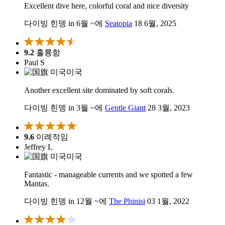
Excellent dive here, colorful coral and nice diversity
다이빙 힌뎅 in 6월 ~에
Seatopia
18 6월, 2025
9.2
훌륭함
Paul S
미국
Another excellent site dominated by soft corals.
다이빙 힌뎅 in 3월 ~에
Gentle Giant
28 3월, 2023
9.6
이례적임
Jeffrey L
미국
Fantastic - manageable currents and we spotted a few
Mantas.
다이빙 힌뎅 in 12월 ~에
The Phinisi
03 1월, 2022