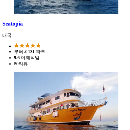
Seatopia
태국
부터
$
131
하루
9.6
이례적임
80
리뷰