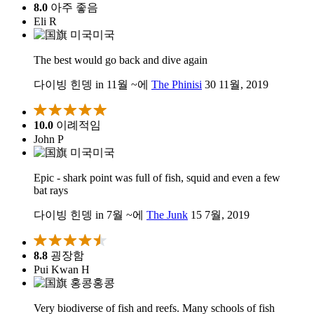
8.0
아주 좋음
Eli R
미국
The best would go back and dive again
다이빙 힌뎅 in 11월 ~에
The Phinisi
30 11월, 2019
10.0
이례적임
John P
미국
Epic - shark point was full of fish, squid and even a few
bat rays
다이빙 힌뎅 in 7월 ~에
The Junk
15 7월, 2019
8.8
굉장함
Pui Kwan H
홍콩
Very biodiverse of fish and reefs. Many schools of fish