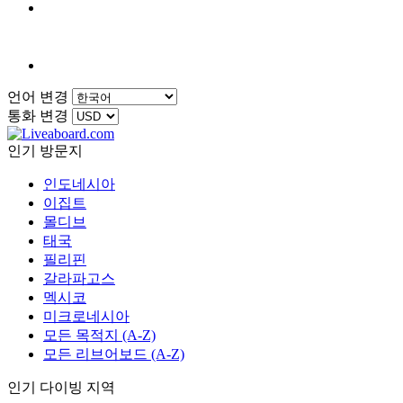
언어 변경
통화 변경
인기 방문지
인도네시아
이집트
몰디브
태국
필리핀
갈라파고스
멕시코
미크로네시아
모든 목적지 (A-Z)
모든 리브어보드 (A-Z)
인기 다이빙 지역