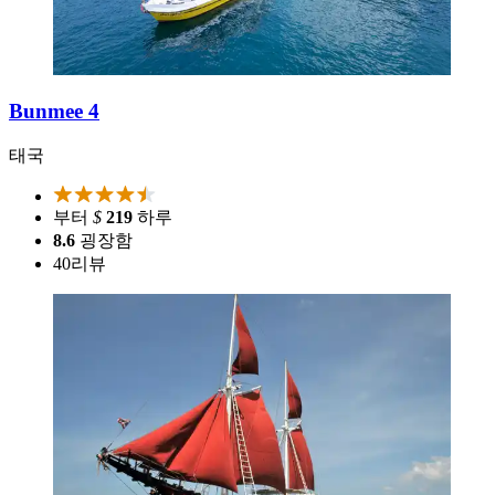
Bunmee 4
태국
부터
$
219
하루
8.6
굉장함
40
리뷰