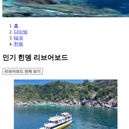
홈
다이빙
태국
힌뎅
인기 힌뎅 리브어보드
리브어보드 전체 보기