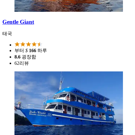
Gentle Giant
태국
부터
$
166
하루
8.6
굉장함
62
리뷰