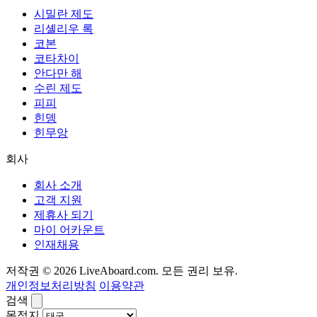
시밀란 제도
리셸리우 록
코본
코타차이
안다만 해
수린 제도
피피
힌뎅
힌무앙
회사
회사 소개
고객 지원
제휴사 되기
마이 어카운트
인재채용
저작권 © 2026 LiveAboard.com. 모든 권리 보유.
개인정보처리방침
이용약관
검색
목적지