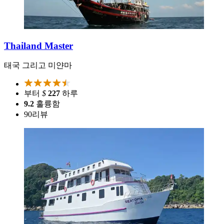
Thailand Master
태국 그리고 미얀마
부터
$
227
하루
9.2
훌륭함
90
리뷰