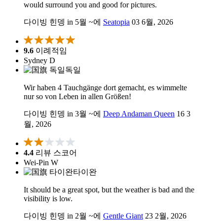
would surround you and good for pictures.
다이빙 힌뎅 in 5월 ~에
Seatopia
03 6월, 2026
9.6
이례적임
Sydney D
독일
Wir haben 4 Tauchgänge dort gemacht, es wimmelte
nur so von Leben in allen Größen!
다이빙 힌뎅 in 3월 ~에
Deep Andaman Queen
16 3
월, 2026
4.4
리뷰 스코어
Wei-Pin W
타이완
It should be a great spot, but the weather is bad and the
visibility is low.
다이빙 힌뎅 in 2월 ~에
Gentle Giant
23 2월, 2026