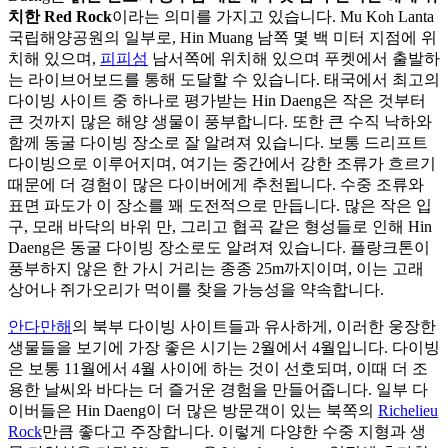
치한 Red Rock
이라는 의미를 가지고 있습니다. Mu Koh Lanta
국립해양공원의 일부로, Hin Muang 남쪽 몇 백 미터 지점에 위
치해 있으며,
피피섬
남서쪽에 위치해 있으며 푸켓에서 출발하
는 라이브어보드를 통해 도달할 수 있습니다. 태국에서 최고의
다이빙 사이트 중 하나로 평가받는 Hin Daeng은 작은 것부터
큰 것까지 많은 해양 생물이 풍부합니다. 또한 큰 수직 낙하와
함께 동굴 다이빙 장소로 잘 알려져 있습니다. 보통 드리프트
다이빙으로 이루어지며, 여기는 중간에서 강한 조류가 흐르기
때문에 더 경험이 많은 다이버에게 추천됩니다. 수중 조류와
표면 파도가 이 장소를 꽤 도전적으로 만듭니다. 많은 작은 입
구, 모래 바닥의 바위 만, 그리고 협곡 같은 형성들로 인해 Hin
Daeng은 동굴 다이빙 장소로도 알려져 있습니다. 플랑크톤이
풍부하지 않은 한 가시 거리는 종종 25m까지이며, 이는 고래
상어나 쥐가오리가 먹이를 찾을 가능성을 약속합니다.
안다만해
의 북부 다이빙 사이트들과 유사하게, 이러한 웅장한
생물들을 보기에 가장 좋은 시기는 2월에서 4월입니다. 다이빙
은 보통 11월에서 4월 사이에 하는 것이 선호되며, 이때 더 조
용한 날씨와 바다는 더 즐거운 경험을 만들어줍니다. 일부 다
이버들은 Hin Daeng이 더 많은 방문객이 있는 북쪽의
Richelieu
Rock
만큼 좋다고 주장합니다. 이렇게 다양한 수중 지형과 생