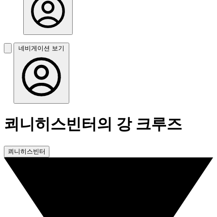
네비게이션 보기
쾨니히스빈터의 강 크루즈
쾨니히스빈터