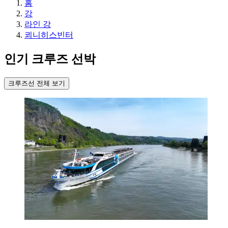
홈
강
라인 강
쾨니히스빈터
인기 크루즈 선박
크루즈선 전체 보기