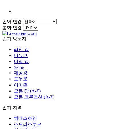
언어 변경
통화 변경
인기 방문지
라인 강
다뉴브
나일 강
Seine
메콩강
도우로
아마존
모든 강 (A-Z)
모든 크루즈선 (A-Z)
인기 지역
뤼데스하임
스트라스부르