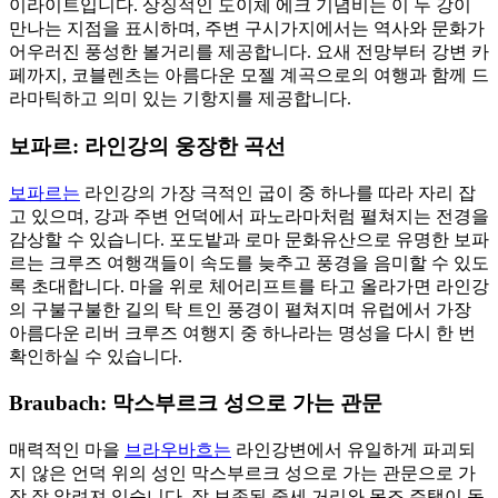
이라이트입니다. 상징적인 도이체 에크 기념비는 이 두 강이
만나는 지점을 표시하며, 주변 구시가지에서는 역사와 문화가
어우러진 풍성한 볼거리를 제공합니다. 요새 전망부터 강변 카
페까지, 코블렌츠는 아름다운 모젤 계곡으로의 여행과 함께 드
라마틱하고 의미 있는 기항지를 제공합니다.
보파르: 라인강의 웅장한 곡선
보파르는
라인강의 가장 극적인 굽이 중 하나를 따라 자리 잡
고 있으며, 강과 주변 언덕에서 파노라마처럼 펼쳐지는 전경을
감상할 수 있습니다. 포도밭과 로마 문화유산으로 유명한 보파
르는 크루즈 여행객들이 속도를 늦추고 풍경을 음미할 수 있도
록 초대합니다. 마을 위로 체어리프트를 타고 올라가면 라인강
의 구불구불한 길의 탁 트인 풍경이 펼쳐지며 유럽에서 가장
아름다운 리버 크루즈 여행지 중 하나라는 명성을 다시 한 번
확인하실 수 있습니다.
Braubach: 막스부르크 성으로 가는 관문
매력적인 마을
브라우바흐는
라인강변에서 유일하게 파괴되
지 않은 언덕 위의 성인 막스부르크 성으로 가는 관문으로 가
장 잘 알려져 있습니다. 잘 보존된 중세 거리와 목조 주택이 동