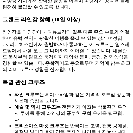
다양성 사이에서 완벽한 균형을 이루며 여행자가 강의 리듬에
완전히 몰입할 수 있도록 합니다.
그랜드 라인강 항해 (10일 이상)
라인강을 마인강이나 다뉴브강과 같은 다른 주요 수로와 연결
하여 유럽 전역의 광활한 여행을 즐길 수 있는 장기 여정입니
다. 쾨니히스빈에서 출발하거나 통과하는 이 크루즈는 암스테
르담에서 바젤 또는 그 너머까지 이어질 수 있습니다. 네덜란
드 운하부터 알프스 풍경까지 다양한 문화, 풍경, 건축 양식을
경험할 수 있습니다. 종합적이고 풍요로우며 기억에 남는 최고
의 리버 크루즈 경험을 선사합니다.
특별 관심 크루즈
와인 크루즈는
뤼데스하임과 같은 지역의 포도밭 방문과
시음에 중점을 둡니다.
예술 및 역사 크루즈는
전문가가 이끄는 박물관과 유적
지 투어를 통해 라인강의 풍부한 문화 유산을 탐구합니
다.
크리스마스 마켓 크루즈는
반짝이는 조명, 전통 공예품,
계절별 별미와 함께 강을 축제의 나라로 바꿔놓습니다.