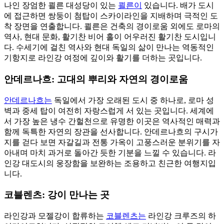
나인 장엄한 쾰른 대성당이 있는
쾰른이
있습니다. 배가 도시
에 접근하면 쌍둥이 첨탑이 스카이라인을 지배하며 극적인 도
착 장면을 연출합니다. 쾰른은 건축의 경이로움 외에도 로마의
역사, 현대 문화, 활기찬 비어 홀이 어우러진 활기찬 도시입니
다. 수세기에 걸친 역사와 현대 독일의 삶이 만나는 역동적인
기항지로 라인강 여정에 깊이와 활기를 더하는 곳입니다.
안데르나흐: 고대의 뿌리와 자연의 경이로움
안데르나흐는
독일에서 가장 오래된 도시 중 하나로, 로마 성
벽과 중세 탑이 여전히 자랑스럽게 서 있는 곳입니다. 세계에
서 가장 높은 냉수 간헐천으로 유명한 이곳은 역사적인 매력과
함께 독특한 자연의 장관을 선사합니다. 안데르나흐의 구시가
지를 걷다 보면 자갈길과 전통 가옥이 고풍스러운 분위기를 자
아내며 마치 과거로 돌아간 듯한 기분을 느낄 수 있습니다. 라
인강 대도시의 웅장함을 보완하는 조용하고 친근한 여행지입
니다.
코블렌츠: 강이 만나는 곳
라인강과 모젤강이 합류하는
코블렌츠는
라인강 크루즈의 하