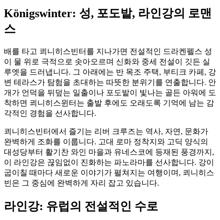
Königswinter: 성, 포도밭, 라인강의 로맨
스
배를 타고 쾨니히스빈터를 지나가면 전설적인 드라켄펠스 성
이 물 위로 극적으로 솟아오르며 신화와 중세 전설이 깃든 실
루엣을 드러냅니다. 그 아래에는 반 목조 주택, 부티크 카페, 강
변 테라스가 탐험을 초대하는 따뜻한 분위기를 연출합니다. 안
개가 언덕을 뒤덮는 일출이나 포도밭이 빛나는 골든 아워에 도
착하면 쾨니히스윈터는 출발 후에도 오래도록 기억에 남는 감
각적인 경험을 선사합니다.
쾨니히스빈터에서 즐기는 리버 크루즈는 역사, 자연, 문화가
완벽하게 조화를 이룹니다. 고대 로마 정착지와 고딕 양식의
대성당부터 활기찬 와인 마을과 유네스코에 등재된 풍경까지,
이 라인강은 끊임없이 진화하는 파노라마를 선사합니다. 강이
굽이칠 때마다 새로운 이야기가 펼쳐지는 여행이며, 쾨니히스
빈은 그 중심에 완벽하게 자리 잡고 있습니다.
라인강: 유럽의 전설적인 수로