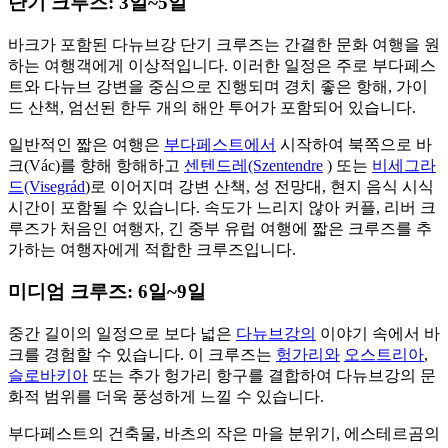
단기 크루즈: 3일~5일
바크가 포함된 다뉴브강 단기 크루즈는 간결한 문화 여행을 원
하는 여행객에게 이상적입니다. 이러한 일정은 주로 부다페스
트와 다뉴브 강변을 중심으로 진행되며 경치 좋은 항해, 가이
드 산책, 엄선된 한두 개의 해안 투어가 포함되어 있습니다.
일반적인 짧은 여행은
부다페스트에서
시작하여 북쪽으로 바
크(Vác)를 향해 항해하고
센텐드레(Szentendre
) 또는
비세그라
드(Visegrád
)로 이어지며 강변 산책, 성 전망대, 현지 음식 시식
시간이 포함될 수 있습니다. 속도가 느리지 않아 커플, 리버 크
루즈가 처음인 여행자, 긴 중부 유럽 여행에 짧은 크루즈를 추
가하는 여행자에게 적합한 크루즈입니다.
미디엄 크루즈: 6일~9일
중간 길이의 일정으로 보다 넓은
다뉴브강의
이야기 속에서 바
크를 경험할 수 있습니다. 이 크루즈는
헝가리와
오스트리아
,
슬로바키아
또는 추가 헝가리 항구를 결합하여 다뉴브강의 문
화적 범위를 더욱 풍성하게 느낄 수 있습니다.
부다페스트의 건축물, 바츠의 작은 마을 분위기, 에스테르곰의