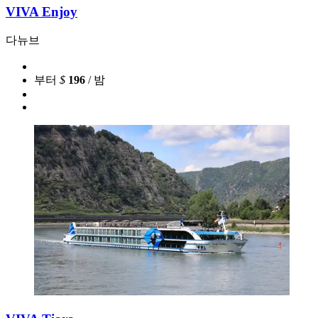
VIVA Enjoy
다뉴브
부터
$
196
/ 밤