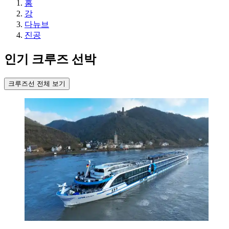
홈
강
다뉴브
진공
인기 크루즈 선박
크루즈선 전체 보기