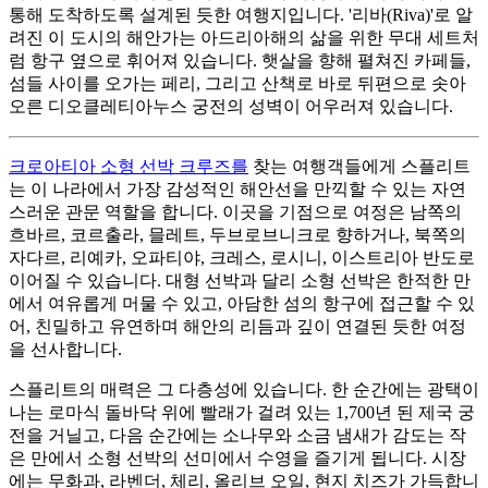
통해 도착하도록 설계된 듯한 여행지입니다. '리바(Riva)'로 알
려진 이 도시의 해안가는 아드리아해의 삶을 위한 무대 세트처
럼 항구 옆으로 휘어져 있습니다. 햇살을 향해 펼쳐진 카페들,
섬들 사이를 오가는 페리, 그리고 산책로 바로 뒤편으로 솟아
오른 디오클레티아누스 궁전의 성벽이 어우러져 있습니다.
크로아티아 소형 선박 크루즈를
찾는 여행객들에게 스플리트
는 이 나라에서 가장 감성적인 해안선을 만끽할 수 있는 자연
스러운 관문 역할을 합니다. 이곳을 기점으로 여정은 남쪽의
흐바르, 코르출라, 믈레트, 두브로브니크로 향하거나, 북쪽의
자다르, 리예카, 오파티야, 크레스, 로시니, 이스트리아 반도로
이어질 수 있습니다. 대형 선박과 달리 소형 선박은 한적한 만
에서 여유롭게 머물 수 있고, 아담한 섬의 항구에 접근할 수 있
어, 친밀하고 유연하며 해안의 리듬과 깊이 연결된 듯한 여정
을 선사합니다.
스플리트의 매력은 그 다층성에 있습니다. 한 순간에는 광택이
나는 로마식 돌바닥 위에 빨래가 걸려 있는 1,700년 된 제국 궁
전을 거닐고, 다음 순간에는 소나무와 소금 냄새가 감도는 작
은 만에서 소형 선박의 선미에서 수영을 즐기게 됩니다. 시장
에는 무화과, 라벤더, 체리, 올리브 오일, 현지 치즈가 가득합니