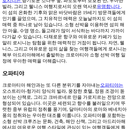
로시니는
향기로운 소나무 숲, 파도로부터 보호된 만, 우아한
빌라, 그리고 웰니스 여행지로서의 오랜 역사로
유명합니다
.
이 섬의 온화한 기후와 맑은 바닷바람은 19세기 방문객들에게
인기를 끌었으며, 그 치유적인 매력은 오늘날까지도 이 섬의
매력 중 하나로 남아 있습니다. 소형 선박을 이용하면 섬의 해
안 마을, 수영 명소, 돌고래가 많이 서식하는 바다까지 가까이
다가갈 수 있습니다. 다채로운 항구와 여유로운 카페가 있는
말리 로시니는 탐험을 위한 매력적인 거점이 됩니다. 자연, 웰
니스, 그리고 여유로운 섬의 삶을 찾는 여행객들에게 로시니는
북부 아드리아해에서 출발하는 크로아티아 소형 선박 여행 일
정에 우아한 매력을 더해줍니다.
오파티야
크로아티아 해안과는 또 다른 분위기를 자아내는
오파티야는
오스트리아-헝가리 양식의 빌라, 웅장한 호텔, 정원 조경이 돋
보이는 산책로, 그리고 크바르네르 만을 가로지르는 전망으로
형성되어 있습니다. 이곳은 세련되고 향수를 불러일으키며 뚜
렷한 중부 유럽의 정취를 풍기며, 달마티아의 로마와 베네치아
풍의 정취와는 우아한 대조를 이룹니다. 오파티야를 포함하는
소형 선박 크루즈는 문화, 건축, 해안 산책, 그리고 아드리아해
에서의 여유로운 여행 스타일에 관심이 있는 여행객들에게 특