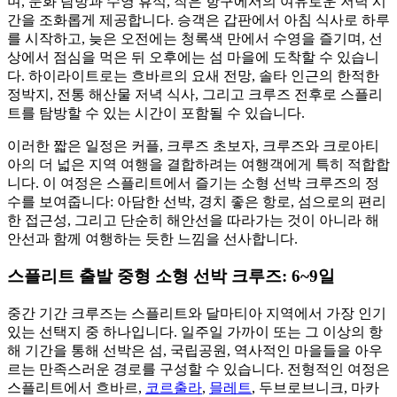
며, 문화 탐방과 수영 휴식, 작은 항구에서의 여유로운 저녁 시
간을 조화롭게 제공합니다. 승객은 갑판에서 아침 식사로 하루
를 시작하고, 늦은 오전에는 청록색 만에서 수영을 즐기며, 선
상에서 점심을 먹은 뒤 오후에는 섬 마을에 도착할 수 있습니
다. 하이라이트로는 흐바르의 요새 전망, 솔타 인근의 한적한
정박지, 전통 해산물 저녁 식사, 그리고 크루즈 전후로 스플리
트를 탐방할 수 있는 시간이 포함될 수 있습니다.
이러한 짧은 일정은 커플, 크루즈 초보자, 크루즈와 크로아티
아의 더 넓은 지역 여행을 결합하려는 여행객에게 특히 적합합
니다. 이 여정은 스플리트에서 즐기는 소형 선박 크루즈의 정
수를 보여줍니다: 아담한 선박, 경치 좋은 항로, 섬으로의 편리
한 접근성, 그리고 단순히 해안선을 따라가는 것이 아니라 해
안선과 함께 여행하는 듯한 느낌을 선사합니다.
스플리트 출발 중형 소형 선박 크루즈: 6~9일
중간 기간 크루즈는 스플리트와 달마티아 지역에서 가장 인기
있는 선택지 중 하나입니다. 일주일 가까이 또는 그 이상의 항
해 기간을 통해 선박은 섬, 국립공원, 역사적인 마을들을 아우
르는 만족스러운 경로를 구성할 수 있습니다. 전형적인 여정은
스플리트에서 흐바르,
코르출라
,
믈레트
, 두브로브니크, 마카