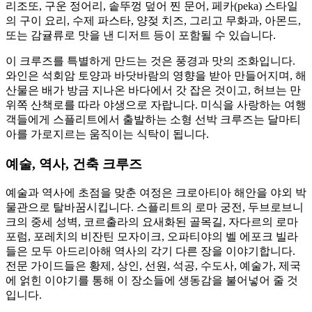
리조또, 구운 정어리, 솥뚜껑 덮어 찐 문어, 페카(peka) 스타일
의 구이 요리, 수제 파스타, 양젖 치즈, 그리고 무화과, 아몬드,
또는 감귤류로 맛을 낸 디저트 등이 포함될 수 있습니다.
이 크루즈를 특별하게 만드는 것은 풍경과 맛의 조화입니다.
와인은 석회암 토양과 바닷바람의 영향을 받아 만들어지며, 해
산물은 배가 방금 지나온 바다에서 갓 잡은 것이고, 허브는 만
위쪽 산책로를 따라 야생으로 자랍니다. 미식을 사랑하는 여행
객들에게 스플리트에서 출발하는 소형 선박 크루즈는 달마티
아를 가로지르는 움직이는 식탁이 됩니다.
예술, 역사, 건축 크루즈
예술과 역사에 초점을 맞춘 여정은 크로아티아 해안을 야외 박
물관으로 탈바꿈시킵니다. 스플리트의 로마 궁전, 두브로브니
크의 중세 성벽, 코르출라의 요새화된 골목길, 자다르의 로마
포럼, 포레치의 비잔틴 모자이크, 오파티야의 벨 에포크 빌라
들은 모두 아드리아해 역사의 각기 다른 장을 이야기합니다.
전문 가이드들은 황제, 상인, 선원, 석공, 수도사, 예술가, 제국
에 얽힌 이야기를 통해 이 장소들에 생동감을 불어넣어 줄 것
입니다.