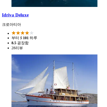
Idriva Deluxe
크로아티아
부터
$
101
하루
8.5
굉장함
28
리뷰