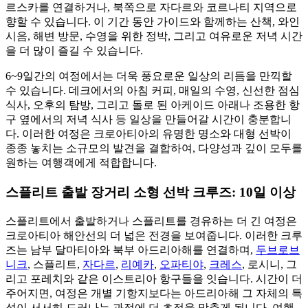
르스카를 연결하거나, 북쪽으로 자다르와 코르나티 지역으로
향할 수 있습니다. 이 기간 동안 가이드와 함께하는 산책, 와인
시음, 해변 방문, 수영을 위한 정박, 그리고 여유로운 저녁 시간
을 더 많이 즐길 수 있습니다.
6~9일간의 여정에서는 더욱 풍요로운 일상의 리듬을 만끽할
수 있습니다. 데크에서의 아침 커피, 매일의 수영, 신선한 점심
식사, 오후의 탐방, 그리고 돌로 된 아케이드 아래나 조용한 항
구 옆에서의 저녁 식사 등 일상을 만들어갈 시간이 충분합니
다. 이러한 여정은 크로아티아의 유명한 명소와 대형 선박이
종종 놓치는 소규모의 발견을 결합하여, 다양성과 깊이 모두를
원하는 여행객에게 적합합니다.
스플리트 출발 장거리 소형 선박 크루즈: 10일 이상
스플리트에서 출발하거나 스플리트를 경유하는 더 긴 여정은
크로아티아 해안선의 더 넓은 전경을 보여줍니다. 이러한 크루
즈는 남부 달마티아와 북부 아드리아해를 연결하며,
두브로브
니크
, 스플리트,
자다르
,
리예카
,
오파티야
,
크레스
, 로시니, 그
리고 포레치와 같은 이스트리아 항구들을 잇습니다. 시간이 더
주어지면, 여정은 개별 기항지보다는 아드리아해 그 자체의 특
성이 서서히 드러나는 과정에 더 초점을 맞추게 됩니다. 여행