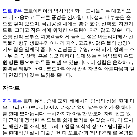
므르옇은
크로아티아의 역사적인 항구 도시들과는 대조적으
로 더 조용하고 푸르른 풍경을 선사합니다. 섬의 대부분은 숲
으로 덮여 있으며, 국립공원 내에는 염수 호수, 산책로, 자전거
도로, 그리고 작은 섬에 위치한 수도원이 자리 잡고 있습니다.
소형 선박 크루즈 여행객들에게 믈레트 섬은 아드리아해가 건
축물과 항구 생활뿐만 아니라 자연, 고요함, 맑은 물의 상징이
기도 함을 일깨워 줍니다. 손님들은 수영, 카약 타기, 알레포 소
나무 숲 속 산책, 혹은 성모 마리아 섬에 있는 베네딕토회 수도
원 방문 등으로 하루를 보낼 수 있습니다. 이 경험은 온화하고,
활력을 되찾게 하며, 크로아티아 해안의 자연적 아름다움과 깊
이 연결되어 있는 느낌을 줍니다.
자다르
자다르는
로마 유적, 중세 교회, 베네치아 양식의 성문, 현대 미
술, 그리고 크로아티아에서 가장 기억에 남는 해안가 중 하나
를 한데 모아둡니다. 구시가지가 아담한 반도에 자리 잡고 있
어 근처에 정박한 후 도보로 쉽게 둘러볼 수 있습니다. 이 도시
는 해안가를 소리, 빛, 그리고 일몰 의식의 장으로 탈바꿈시키
는 현대적인 설치 미술인 '바다 오르간'과 '태양 경례'로 유명합