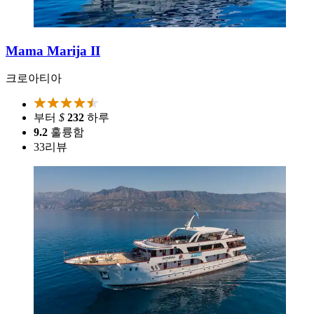
Mama Marija II
크로아티아
부터
$
232
하루
9.2
훌륭함
33
리뷰