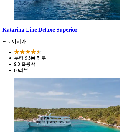
Katarina Line Deluxe Superior
크로아티아
부터
$
300
하루
9.3
훌륭함
80
리뷰