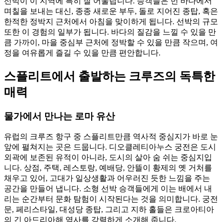
선박이 이 지역에 특히 잘 어울립니다. 승객들은 먼 바다에서
며칠을 보내는 대신, 종종 새로운 부두, 돌로 지어진 종탑, 혹은
한적한 정박지 근처에서 아침을 맞이하게 됩니다. 선박의 규모
또한 이 경험의 일부가 됩니다. 바다의 질감을 느낄 수 있을 만
큼 가까이, 마을 중심부 근처에 정박할 수 있을 만큼 작으며, 여
정을 여유롭게 즐길 수 있을 만큼 편안합니다.
스플리트에서 출발하는 크루즈의 독특한
매력
물가에서 만나는 로마 유산
유럽의 크루즈 항구 중 스플리트만큼 역사적 중심지가 바로 눈
앞에 펼쳐지는 곳은 드뭅니다. 디오클레티아누스 궁전은 도시
외곽에 보존된 유적이 아니라, 도시의 살아 숨 쉬는 중심지입
니다. 상점, 주택, 레스토랑, 예배당, 안뜰이 황제의 옛 거처를
채우고 있어, 고대가 일상생활과 어우러진 듯한 느낌을 주는
공간을 만들어 냅니다. 소형 선박 승객들에게 이는 배에서 내
리는 순간부터 문화 탐험이 시작된다는 것을 의미합니다. 궁전
문, 페리스타일, 대성당 종탑, 그리고 지하 홀들은 크로아티아
의 긴 아드리아해 역사를 강렬하게 소개해 줍니다.