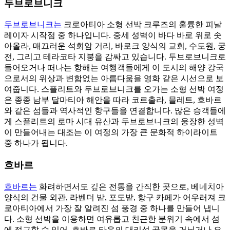
두브로브니크
두브로브니크는
크로아티아 소형 선박 크루즈의 훌륭한 피날
레이자 시작점 중 하나입니다. 중세 성벽이 바다 바로 위로 솟
아올라, 매끄러운 석회암 거리, 바로크 양식의 교회, 수도원, 궁
전, 그리고 테라코타 지붕을 감싸고 있습니다. 두브로브니크로
들어오거나 떠나는 항해는 여행객들에게 이 도시의 해양 강국
으로서의 위상과 변함없는 아름다움을 영화 같은 시선으로 보
여줍니다. 스플리트와 두브로브니크를 오가는 소형 선박 여정
은 종종 남부 달마티아 해안을 따라 코르출라, 믈레트, 흐바르
와 같은 섬들과 역사적인 항구들을 연결합니다. 많은 승객들에
게 스플리트의 로마 시대 유산과 두브로브니크의 웅장한 성벽
이 만들어내는 대조는 이 여정의 가장 큰 문화적 하이라이트
중 하나가 됩니다.
흐바르
흐바르는
화려하면서도 깊은 전통을 간직한 곳으로, 베네치아
양식의 건물 외관, 라벤더 밭, 포도밭, 항구 카페가 어우러져 크
로아티아에서 가장 잘 알려진 섬 풍경 중 하나를 만들어 냅니
다. 소형 선박을 이용하면 여유롭고 친근한 분위기 속에서 섬
에 접근할 수 있어, 흐바르 타운의 대리석 골목을 거닐거나 요