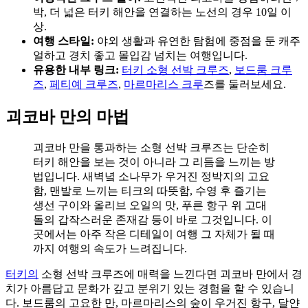
박, 더 넓은 터키 해안을 연결하는 노선의 경우 10일 이
상.
여행 스타일:
야외 생활과 유연한 탐험에 중점을 둔 캐주
얼하고 경치 좋고 몰입감 넘치는 여행입니다.
유용한 내부 링크:
터키 소형 선박 크루즈
,
보드룸 크루
즈
,
페티예 크루즈
,
마르마리스 크루
즈를 둘러보세요.
괴코바 만의 마법
괴코바 만을 통과하는 소형 선박 크루즈는 단순히
터키 해안을 보는 것이 아니라 그 리듬을 느끼는 방
법입니다. 새벽녘 소나무가 우거진 정박지의 고요
함, 맨발로 느끼는 티크의 따뜻함, 수영 후 즐기는
생선 구이와 올리브 오일의 맛, 푸른 항구 위 고대
돌의 갑작스러운 존재감 등이 바로 그것입니다. 이
곳에서는 아주 작은 디테일이 여행 그 자체가 될 때
까지 여행의 속도가 느려집니다.
터키의
소형 선박 크루즈에 매력을 느낀다면 괴코바 만에서 경
치가 아름답고 문화가 깊고 분위기 있는 경험을 할 수 있습니
다. 보드룸의 고요한 만, 마르마리스의 숲이 우거진 항구, 달얀