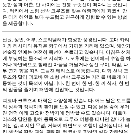
듯한 섬과 어촌, 만 사이에는 전통 구릿선이 떠다니는 곳입니
다. 터키에서 소형 선박 크루즈를 찾는 여행객에게 괴코바 만
은 터키 해안을 보다 부드럽고 친근하게 경험할 수 있는 방법
을 제공합니다.
선원, 상인, 어부, 스토리텔러가 형성한 풍경입니다. 고대 카리
아와 리시아의 유적은 항구에서 가까운 거리에 있으며, 해안가
선술집 옆에는 여전히 목선이 흔들리고 있습니다. 아침은 선체
에 부딪히는 물소리로 시작하고, 오후에는 선미에서 수영을 하
거나 하얀색으로 칠해진 마을을 거닐거나 생선 구이, 타임, 나
무 연기 향을 따라 그늘진 테라스로 이동합니다. 대형 선박 크
루즈와 달리 괴코바 만 소형 선박 크루즈는 거리를 빠르게 이
동하는 것이 목적이 아닙니다. 한 번에 한 만, 한 끼 식사, 한 번
의 일몰을 즐기며 해안에 진입하는 것입니다.
괴코바 크루즈의 매력은 다양성에 있습니다. 어느 날은 보드룸
의 성곽과 정박지의 활기를 느낄 수 있고, 다음 날은 숲이 우거
진 언덕 아래 고요한 정박지에 정박할 수도 있습니다. 마르마
리스와 달얀을 향해 동쪽으로 크루즈 여행을 떠나면 갈대가 늘
어선 강, 리시안 무덤, 거북이 해변으로 여행이 깊어집니다. 터
키 해안을 따라 괴섹, 페티예, 케코바로 향하면 섬과 가라앉은