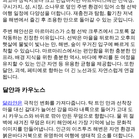
괴코바 정박지보다 크고 번잡하지만 마르마리스에는 선착장,
구시가지, 성, 시장, 소나무로 덮인 주변 환경이 있어 소형 선박
여행 일정에 다양성을 더합니다. 재충전과 탐험, 활기찬 저녁
을 해변에서 즐긴 후 조용한 만으로 돌아갈 수 있는 곳입니다.
주변 해안선은 마르마리스가 소형 선박 크루즈에서 그토록 잘
작동하는 진정한 이유입니다. 선박은 마을을 뒤로하고 오후의
햇살에 물빛이 빛나는 만, 해변, 숲이 우거진 입구에 빠르게 도
착할 수 있습니다. 마르마리스에서는 편안함을 위한 충분한 인
프라, 배경 지식을 위한 충분한 역사, 바다에 뿌리를 둔 여정을
유지할 수 있는 인근 자연 등 유용한 균형을 제공합니다. 또한
달얀, 괴섹, 페티예로 향하는 더 긴 노선과도 자연스럽게 연결
됩니다.
달얀과 카우노스
달라얀은
극적인 변화를 가져다줍니다. 탁 트인 만과 선착장
마을 대신 갈대가 늘어선 강을 따라 내륙으로 들어가 고대 도
시 카우노스와 바위로 깎아 만든 무덤으로 향합니다. 물 위 절
벽에 새겨진 무덤은 터키 해안에서 가장 기억에 남는 문화적
이미지를 만들어냅니다. 인근의 이즈투즈 해변은 자연 환경과
붉은바다거북으로 유명하여 여행에 생태적 요소를 더합니다.