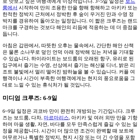
로 맛보고 싶은 여행객에게 이상적입니다. 3~5일 일정은
보드
룸에서
시작하여 만의 조용한 만을 향해 항해하고 아키카 또는
한적한 정박지 근처에서 정박한 후 숲이 우거진 만과 수영 정
박지를 경유하여 돌아오는 일정입니다. 이 짧은 크루즈는 랜드
마크를 구경하는 것보다 해안의 리듬에 적응하는 데 더 중점을
둡니다.
아침은 갑판에서, 따뜻한 오후는 물속에서, 간단한 해안 산책
은 물론 소나무로 덮인 언덕 아래 정박해 있는 저녁을 기대할
수 있습니다. 하이라이트는 보드룸의 오래된 항구, 유리로 된
입구에서 즐기는 수영, 선상에서 즐기는 해산물 디너, 밝은 리
조트 불빛에서 멀리 떨어진 밤하늘을 볼 수 있습니다. 커플 여
행객이나 시간이 부족한 여행객에게는 현지의 풍요로움을 그
대로 느낄 수 있는 휴식처가 될 것입니다.
미디엄 크루즈: 6-9일
6~9일 일정은 괴코바 만이 완전히 개방되는 기간입니다. 크루
즈는 보드룸, 다차,
마르마리스
, 아키카 및 여러 외딴 만을 기항
하며 마을 생활, 자연, 바다를 모두 만족스럽게 즐길 수 있는 일
정을 제공합니다. 시간이 더 많으면 조건이 완벽할 때 보트에
머무르거나 특별한 정박지, 현지 시장 또는 더 긴 수영을 포함