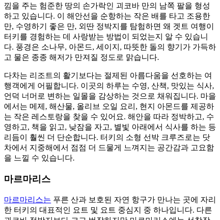
낌을 주는 험준한 땅의 손가락인 괴코바 만의 남쪽 팔을 형성
하고 있습니다. 이 해안선을 순항하는 작은 배를 타고 조용한
만, 수영하기 좋은 만, 외딴 정박지를 탐험하면 왜 겟트 여행이
터키를 경험하는 데 사랑받는 방법이 되었는지 알 수 있습니
다. 풍경은 소나무, 아몬드, 세이지, 따뜻한 돌의 향기가 가득하
고 물은 종종 해저가 만져질 정도로 맑습니다.
다차는 리조트의 활기보다는 절제된 아름다움을 선호하는 여
행객에게 어필합니다. 이곳의 하루는 수영, 산책, 맛있는 식사,
언덕 너머로 변하는 일몰을 감상하는 것으로 채워집니다. 마을
에서는 메제, 해산물, 올리브 오일 요리, 현지 아몬드를 제공하
는 작은 레스토랑을 찾을 수 있어요. 해안을 따라 정박하고, 수
영하고, 책을 읽고, 낮잠을 자고, 별빛 아래에서 식사를 하는 등
리듬이 훨씬 더 단순합니다. 터키의 소형 선박 크루즈로는 닷
차에서 지중해에서 점점 더 드물게 느껴지는 공간감과 고요함
을 느낄 수 있습니다.
마르마리스
마르마리스는
푸른 산과 보호된 자연 항구가 만나는 곳에 자리
한 터키의 대표적인 요트 및 요트 중심지 중 하나입니다. 다른