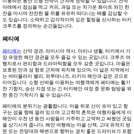
이동하는 동안 소형 선박이 근처에 정박할 수 있습니다. 천막
아래에서 점심을 먹고 커피, 과일 또는 차가운 화이트 와인 한
잔을 마시며 잔잔한 물 위를 유유히 떠다니는 배를 감상할 수
도 있습니다. 소박하고 감각적이며 깊은 힐링을 선사하는 터키
크루즈를 정의하는 순간들입니다.
페티예
페티예는
산악 경관, 라이시아 역사, 마리나 생활, 터키에서 가
장 유명한 해안 경관을 모두 즐길 수 있는 곳입니다. 크루즈 여
행지로서 편리함과 드라마틱함을 모두 갖춘 곳입니다. 마을은
보호된 만과 섬 항로 근처에 위치해 있으며, 더 넓은 지역에서
는 버터플라이 밸리, 외루데니즈, 리키아 해안과 같은 곳으로
이어집니다. 소형 선박을 이용하는 여행객에게 페티예는 활기
찬 기항지, 승선 지점 또는 긴 터키해안 여정 중 문화 탐방을 위
한 중간 기착지가 될 수 있습니다.
페티예의 분위기는 광활합니다. 마을 뒤로 산이 솟아 있고 항
구는 섬을 향해 열려 있으며 고고학적 흔적은 여행자들에게 이
해안이 수천 년 동안 사람들이 거주하고 교역하고 싸웠던 곳임
을 상기시켜 줍니다. 해안 여행에는 마을 산책, 고대 유적지 방
문 또는 전망대와 해변으로 향하는 경치 좋은 드라이브가 포함