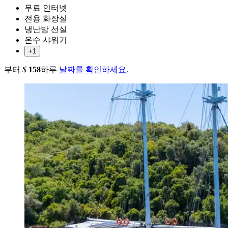
무료 인터넷
전용 화장실
냉난방 선실
온수 샤워기
+1
부터
$
158
하루
날짜를 확인하세요.