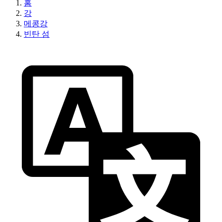
홈
강
메콩강
빈탄 섬