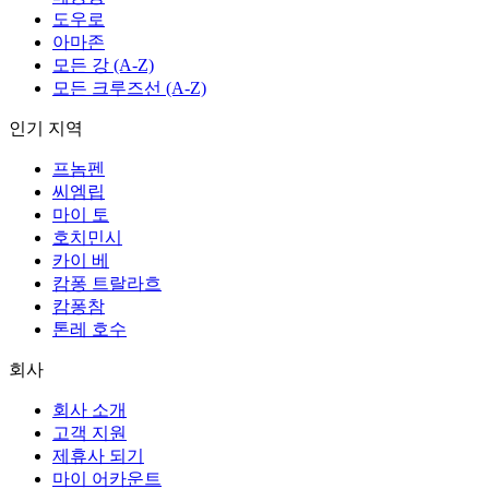
도우로
아마존
모든 강 (A-Z)
모든 크루즈선 (A-Z)
인기 지역
프놈펜
씨엠립
마이 토
호치민시
카이 베
캄퐁 트랄라흐
캄퐁참
톤레 호수
회사
회사 소개
고객 지원
제휴사 되기
마이 어카운트