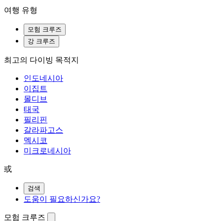
여행 유형
모험 크루즈
강 크루즈
최고의 다이빙 목적지
인도네시아
이집트
몰디브
태국
필리핀
갈라파고스
멕시코
미크로네시아
或
검색
도움이 필요하신가요?
모험 크루즈