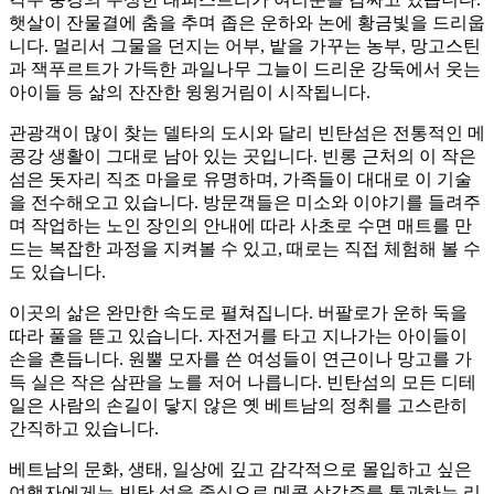
햇살이 잔물결에 춤을 추며 좁은 운하와 논에 황금빛을 드리웁
니다. 멀리서 그물을 던지는 어부, 밭을 가꾸는 농부, 망고스틴
과 잭푸르트가 가득한 과일나무 그늘이 드리운 강둑에서 웃는
아이들 등 삶의 잔잔한 윙윙거림이 시작됩니다.
관광객이 많이 찾는 델타의 도시와 달리 빈탄섬은 전통적인 메
콩강 생활이 그대로 남아 있는 곳입니다. 빈롱 근처의 이 작은
섬은 돗자리 직조 마을로 유명하며, 가족들이 대대로 이 기술
을 전수해오고 있습니다. 방문객들은 미소와 이야기를 들려주
며 작업하는 노인 장인의 안내에 따라 사초로 수면 매트를 만
드는 복잡한 과정을 지켜볼 수 있고, 때로는 직접 체험해 볼 수
도 있습니다.
이곳의 삶은 완만한 속도로 펼쳐집니다. 버팔로가 운하 둑을
따라 풀을 뜯고 있습니다. 자전거를 타고 지나가는 아이들이
손을 흔듭니다. 원뿔 모자를 쓴 여성들이 연근이나 망고를 가
득 실은 작은 삼판을 노를 저어 나릅니다. 빈탄섬의 모든 디테
일은 사람의 손길이 닿지 않은 옛 베트남의 정취를 고스란히
간직하고 있습니다.
베트남의 문화, 생태, 일상에 깊고 감각적으로 몰입하고 싶은
여행자에게는 빈탄 섬을 중심으로 메콩 삼각주를 통과하는 리