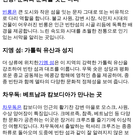
빈롱은
큰 도시와 작은 섬을 잇는 문자 그대로 또는 비유적으
로 다리 역할을 합니다. 불교 사원, 강변 시장, 식민지 시대의
건물이 어우러진 빈롱은 인근 빈탄섬의 시골 리듬에 독특한 배
경을 제공합니다. 느린 속도와 시대를 초월한 전통으로 인기
있는 서막을 알리는 곳입니다.
지엥 섬: 가톨릭 유산과 성지
더 상류에 위치한
기엥 섬
은 이 지역의 강력한 가톨릭 유산을
강조하여 빈탄 섬과 대조를 이룹니다. 우뚝 솟은 성당과 평화
로운 종교 공동체는 메콩강 항해에 영적인 층을 제공하며, 종
종 빈탄과 함께 델타의 다양한 문화적 정체성을 보여 줍니다.
차우독: 베트남과 캄보디아가 만나는 곳
차우독은
캄보디아 인근의 활기찬 강변 마을로 모스크, 사원,
수상 양어장이 특징입니다. 크메르족, 참족, 베트남인 등 다양
한 문화가 공존하는 이곳은 장거리 크루즈를 즐기기에 이상적
인 여행지입니다. 차우독에서 출발하는 럭셔리 크루즈는 종종
하류로 돌아오며 도중에 빈탄 섬과 같이 잘 알려지지 않은 보