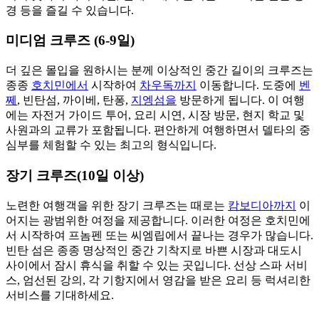
경 등을 즐길 수 있습니다.
미디엄 크루즈 (6-9일)
더 깊은 몰입을 원하시는 분께 이상적인 중간 길이의 크루즈는
종종
호치민에서
시작하여
차우독까지
이동합니다. 도중에
벤
쩨
, 빈탄섬, 까이베, 탄퐁,
지엥섬을
방문하게 됩니다. 이 여행
에는 자전거 가이드 투어, 요리 시연, 시장 방문, 현지 학교 및
사원과의 교류가 포함됩니다. 편안하게 여행하면서 델타의 중
심부를 체험할 수 있는 최고의 형식입니다.
장기 크루즈(10일 이상)
노련한 여행객을 위한 장기 크루즈는 때로는
캄보디아까지
이
어지는 광범위한 여정을 제공합니다. 이러한 여정은 호치민에
서 시작하여 프놈펜 또는 씨엠립에서 끝나는 경우가 많습니다.
빈탄 섬은 종종 명상적인 중간 기착지로 바쁜 시장과 대도시
사이에서 잠시 휴식을 취할 수 있는 곳입니다. 선상 스파 서비
스, 엄선된 강의, 각 기항지에서 영감을 받은 요리 등 럭셔리한
서비스를 기대하세요.