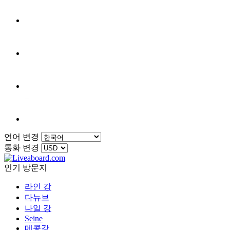
언어 변경
통화 변경
인기 방문지
라인 강
다뉴브
나일 강
Seine
메콩강