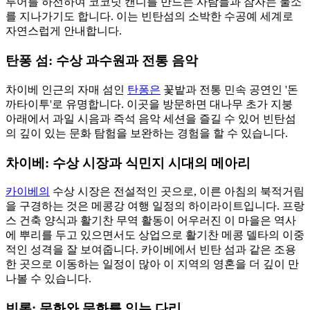
투어를 하선하여 코코넛 캔디를 만드는 사람들과 잠자는 물소
를 지나가기도 합니다. 이는 빈탄섬의 소박한 수공예 세계로
자연스럽게 안내합니다.
탄퐁 섬: 수상 과수원과 전통 음악
차이베 인근의 자매 섬인
탄퐁은
꽃밭과 전통 민속 공연인 '돈
까타이투'로 유명합니다. 이곳을 방문하면 대나무 초가 지붕
아래에서 과일 시음과 즉석 음악 세션을 즐길 수 있어 빈탄섬
의 깊이 있는 문화 탐험을 보완하는 경험을 할 수 있습니다.
차이베: 수상 시장과 식민지 시대의 메아리
카이베의
수상 시장은 전설적인 곳으로, 이른 아침의 북적거림
을 구경하는 것은 메콩강 여행 일정의 하이라이트입니다. 프랑
스 건축 양식과 활기찬 무역 활동이 어우러진 이 마을은 역사
에 뿌리를 두고 있으면서도 상업으로 활기찬 메콩 델타의 이중
적인 성격을 잘 보여줍니다. 카이베에서 빈탄 섬과 같은 조용
한 곳으로 이동하는 일정이 많아 이 지역의 영혼을 더 깊이 만
나볼 수 있습니다.
빈롱: 문화와 문화를 잇는 다리