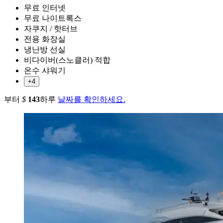
무료 인터넷
무료 나이트록스
자쿠지 / 핫터브
전용 화장실
냉난방 선실
비다이버(스노클러) 적합
온수 샤워기
+4
부터
$
143
하루
날짜를 확인하세요.