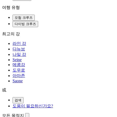
여행 유형
모험 크루즈
다이빙 크루즈
최고의 강
라인 강
다뉴브
나일 강
Seine
메콩강
도우로
아마존
Saone
或
검색
도움이 필요하신가요?
모든 목적지