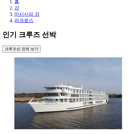
홈
강
미시시피 강
라크로스
인기 크루즈 선박
크루즈선 전체 보기