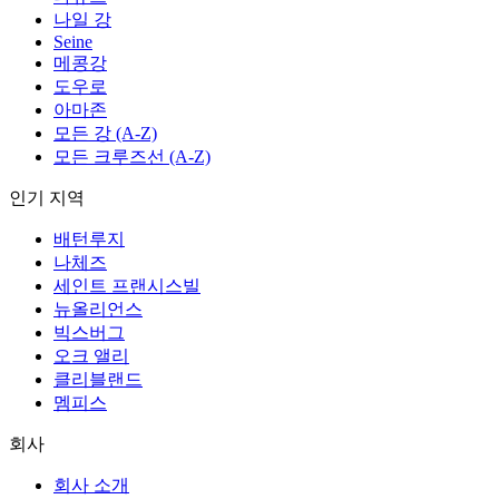
나일 강
Seine
메콩강
도우로
아마존
모든 강 (A-Z)
모든 크루즈선 (A-Z)
인기 지역
배턴루지
나체즈
세인트 프랜시스빌
뉴올리언스
빅스버그
오크 앨리
클리블랜드
멤피스
회사
회사 소개