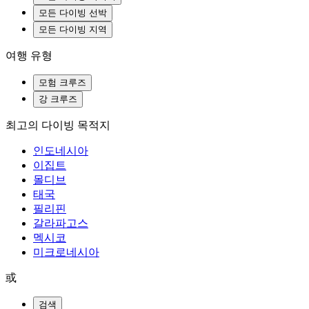
모든 다이빙 선박
모든 다이빙 지역
여행 유형
모험 크루즈
강 크루즈
최고의 다이빙 목적지
인도네시아
이집트
몰디브
태국
필리핀
갈라파고스
멕시코
미크로네시아
或
검색