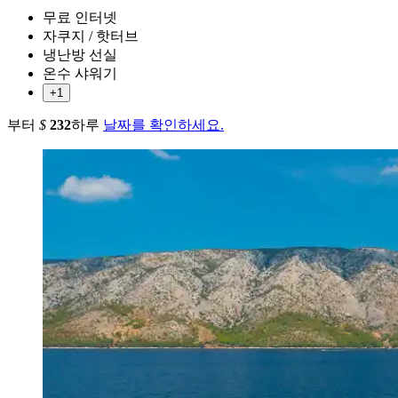
무료 인터넷
자쿠지 / 핫터브
냉난방 선실
온수 샤워기
+1
부터
$
232
하루
날짜를 확인하세요.