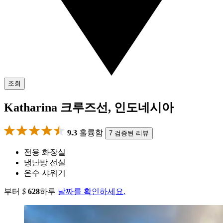
조회
Katharina 크루즈선, 인도네시아
9.3
훌륭함
7 검증된 리뷰
전용 화장실
냉난방 선실
온수 샤워기
부터
$
628
하루
날짜를 확인하세요.