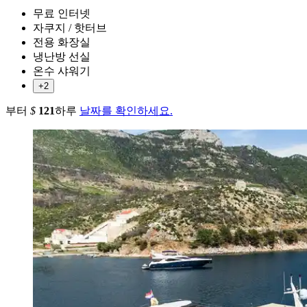
무료 인터넷
자쿠지 / 핫터브
전용 화장실
냉난방 선실
온수 샤워기
+2
부터
$
121
하루
날짜를 확인하세요.