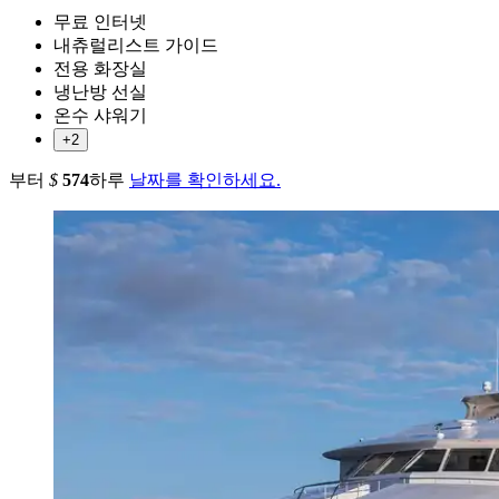
무료 인터넷
내츄럴리스트 가이드
전용 화장실
냉난방 선실
온수 샤워기
+2
부터
$
574
하루
날짜를 확인하세요.