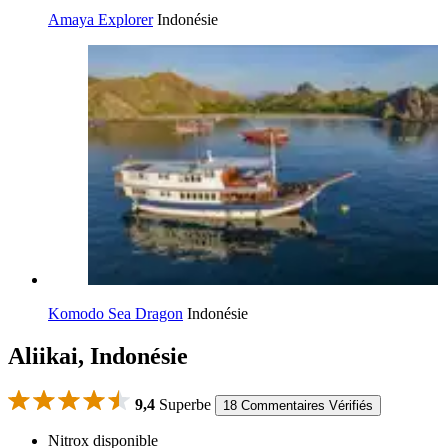
Amaya Explorer
Indonésie
Komodo Sea Dragon
Indonésie
Aliikai, Indonésie
9,4
Superbe
18 Commentaires Vérifiés
Nitrox disponible