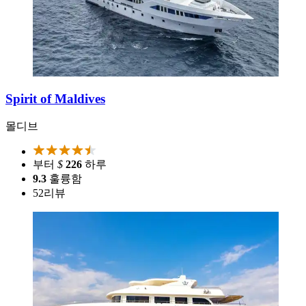
Spirit of Maldives
몰디브
부터
$
226
하루
9.3
훌륭함
52
리뷰