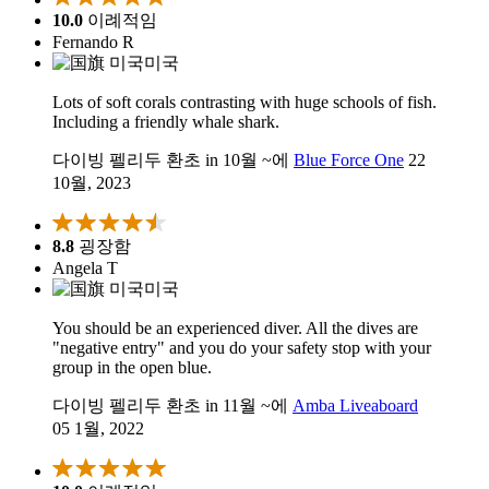
10.0
이례적임
Fernando R
미국
Lots of soft corals contrasting with huge schools of fish.
Including a friendly whale shark.
다이빙 펠리두 환초 in 10월 ~에
Blue Force One
22
10월, 2023
8.8
굉장함
Angela T
미국
You should be an experienced diver. All the dives are
"negative entry" and you do your safety stop with your
group in the open blue.
다이빙 펠리두 환초 in 11월 ~에
Amba Liveaboard
05 1월, 2022