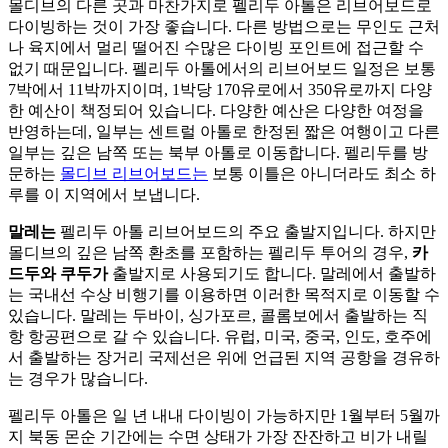
몰디브의 다른 곳과 마찬가지로 펠리두 아톨은 리브어보드로
다이빙하는 것이 가장 좋습니다. 다른 방법으로는 무인도 근처
나 육지에서 멀리 떨어진 수많은 다이빙 포인트에 접근할 수
없기 때문입니다. 펠리두 아톨에서의 리브어보드 일정은 보통
7박에서 11박까지이며, 1박당 170유로에서 350유로까지 다양
한 예산이 책정되어 있습니다. 다양한 예산은 다양한 여정을
반영하는데, 일부는 센트럴 아톨로 한정된 짧은 여행이고 다른
일부는 깊은 남쪽 또는 북부 아톨로 이동합니다. 펠리두를 방
문하는
몰디브 리브어보드는
보통 이틀은 아니더라도 최소 하
루를 이 지역에서 보냅니다.
말레는
펠리두 아톨 리브어보드의 주요 출발지입니다. 하지만
몰디브의 깊은 남쪽 환초를 포함하는 펠리두 투어의 경우,
카
드두와
쿠두가
출발지로 사용되기도 합니다. 말레에서 출발하
는 국내선 수상 비행기를 이용하면 이러한 목적지로 이동할 수
있습니다. 말레는 두바이, 싱가포르, 콜롬보에서 출발하는 직
항 항공편으로 갈 수 있습니다. 유럽, 미국, 중국, 인도, 호주에
서 출발하는 장거리 국제선은 위에 언급된 지역 공항을 경유하
는 경우가 많습니다.
펠리두 아톨은 일 년 내내 다이빙이 가능하지만 1월부터 5월까
지 북동 몬순 기간에는 수면 상태가 가장 잔잔하고 비가 내릴