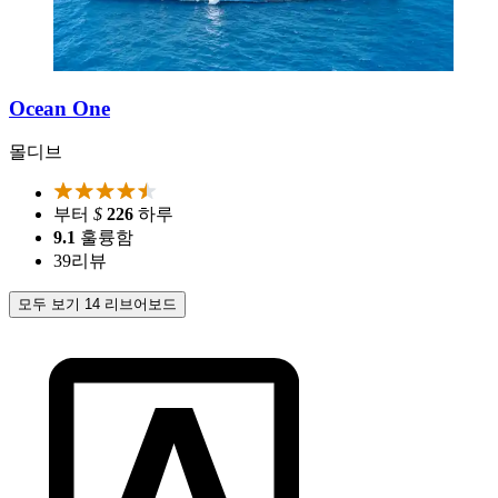
Ocean One
몰디브
부터
$
226
하루
9.1
훌륭함
39
리뷰
모두 보기 14 리브어보드