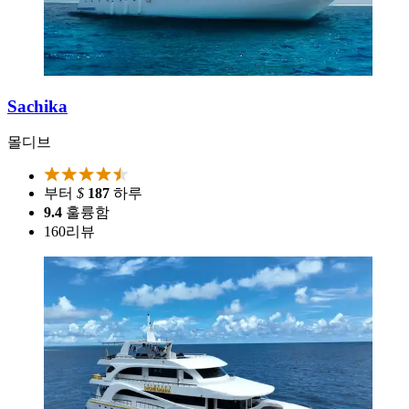
Sachika
몰디브
부터
$
187
하루
9.4
훌륭함
160
리뷰