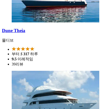
Dune Theia
몰디브
부터
$
317
하루
9.5
이례적임
39
리뷰