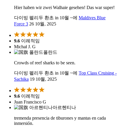
Hier haben wir zwei Walhaie gesehen! Das war super!
다이빙 펠리두 환초 in 10월 ~에
Maldives Blue
Force 3
26 10월, 2025
9.6
이례적임
Michał J. G
폴란드
Crowds of reef sharks to be seen.
다이빙 펠리두 환초 in 10월 ~에
Top Class Cruising -
Sachika
19 10월, 2025
9.6
이례적임
Juan Francisco G
아르헨티나
tremenda presencia de tiburones y mantas en cada
inmersión.