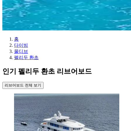
홈
다이빙
몰디브
펠리두 환초
인기 펠리두 환초 리브어보드
리브어보드 전체 보기