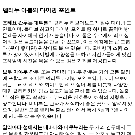
펠리두 아톨의 다이빙 포인트
포테요 칸두는
대부분의 펠리두 리브어보드의 필수 다이빙 포
인트이며, 몰디브 최고의 다이빙 포인트 중 하나로 꼽히며 방
문객들 사이에서 인기가 높습니다. 이 좁은 수로에서 리프 상
어와 많은 물고기들을 만날 수 있으며, 이른 아침에는 큰 그룹
과 (운이 좋다면) 귀상어도 볼 수 있습니다. 오버행과 스윔 스
루가 많이 있어 다이빙에 다양성을 더하고 사진가들에게 멋진
프레임의 사진을 찍을 수 있는 많은 기회를 제공합니다.
보두 미야루 칸두
, 또는 간단히 미야루 칸두는 거의 모든 일정
에 포함되는 또 다른 펠리두 다이빙 포인트입니다. 이 수로에
서는 그레이 리프와 화이트팁 리프 상어 떼를 비롯해 다양한
대형 펠라티카와 암초 물고기들을 흔히 볼 수 있습니다. 돌출
부, 작은 동굴, 딱딱하고 부드러운 산호들이 해협의 지형을 다
양화합니다. 미야루는 만타가 서식하기 좋은 곳으로 알려져 있
으며, 일반적으로 펠리두 환초 전체에서 특히 5월과 7월 사이
에 만타를 잘 볼 수 있습니다.
알리마타 섬에서는
데바나와
데쿠누라는
두 개의 칸두에서 푸
른 물속의 가오리뿐만 아니라 상어, 참치, 큰 산호초 물고기 떼