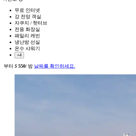
무료 인터넷
강 전망 객실
자쿠지 / 핫터브
전용 화장실
패밀리 캐빈
냉난방 선실
온수 샤워기
+4
부터
$
550
/ 밤
날짜를 확인하세요.