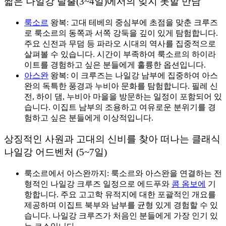
짧은 나일강 탈출(3~4일)에서의 잊지 못할 만남
룩소르
왕복: 고대 테베의 중심부에 초점을 맞춘 크루즈
로 룩소르의 동쪽과 서쪽 강둑을 깊이 있게 탐험합니다.
주요 신전과 무덤 등 파라오 시대의 역사를 집중적으로
살펴볼 수 있습니다. 시간이 부족하여 룩소르의 하이라
이트를 경험하고 싶은 분들에게 훌륭한 옵션입니다.
아스완
왕복: 이 크루즈는 나일강 남부에 집중하여 아스
완의 독특한 풍경과 누비아 문화를 탐험합니다. 필레 신
전, 하이 댐, 누비아 마을을 방문하는 일정이 포함되어 있
습니다. 이집트 남부의 조용하고 여유로운 분위기를 경
험하고 싶은 분들에게 이상적입니다.
상징적인 사원과 고대의 신비를 찾아 떠나는 클래식
나일강 어드벤처 (5~7일)
룩소르에서 아스완까지: 룩소르와 아스완을 연결하는 전
형적인 나일강 크루즈 일정으로 에드푸와
콤 옴보에
기
항합니다. 주요 고고학 유적지에 대한 포괄적인 개요를
제공하며 이집트 북부와 남부를 균형 있게 경험할 수 있
습니다. 나일강 크루즈가 처음인 분들에게 가장 인기 있