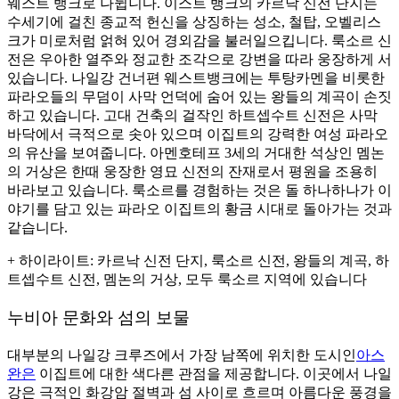
웨스트 뱅크로 나뉩니다. 이스트 뱅크의 카르낙 신전 단지는
수세기에 걸친 종교적 헌신을 상징하는 성소, 철탑, 오벨리스
크가 미로처럼 얽혀 있어 경외감을 불러일으킵니다. 룩소르 신
전은 우아한 열주와 정교한 조각으로 강변을 따라 웅장하게 서
있습니다. 나일강 건너편 웨스트뱅크에는 투탕카멘을 비롯한
파라오들의 무덤이 사막 언덕에 숨어 있는 왕들의 계곡이 손짓
하고 있습니다. 고대 건축의 걸작인 하트셉수트 신전은 사막
바닥에서 극적으로 솟아 있으며 이집트의 강력한 여성 파라오
의 유산을 보여줍니다. 아멘호테프 3세의 거대한 석상인 멤논
의 거상은 한때 웅장한 영묘 신전의 잔재로서 평원을 조용히
바라보고 있습니다. 룩소르를 경험하는 것은 돌 하나하나가 이
야기를 담고 있는 파라오 이집트의 황금 시대로 돌아가는 것과
같습니다.
+
하이라이트
: 카르낙 신전 단지, 룩소르 신전, 왕들의 계곡, 하
트셉수트 신전, 멤논의 거상, 모두 룩소르 지역에 있습니다
누비아 문화와 섬의 보물
대부분의 나일강 크루즈에서 가장 남쪽에 위치한 도시인
아스
완은
이집트에 대한 색다른 관점을 제공합니다. 이곳에서 나일
강은 극적인 화강암 절벽과 섬 사이로 흐르며 아름다운 풍경을