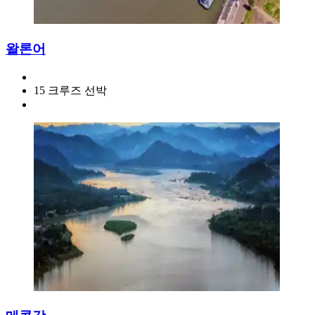
왈론어
15 크루즈 선박