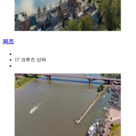
뫼즈
17 크루즈 선박