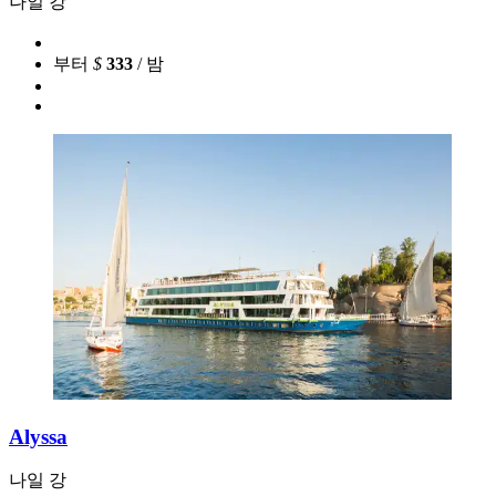
나일 강
부터
$
333
/ 밤
Alyssa
나일 강