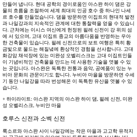
만들어 냅니다. 현대 공학의 경이로움인 아스완 하이 댐은 강
물의 흐름을 조절하여 세계 최대의 인공 호수 중 하나인 나세
르 호수를 만들었습니다. 댐을 방문하면 이집트의 현대적 발전
과 나일강과의 지속적인 관계에 대한 통찰력을 얻을 수 있습니
다. 근처에는 이시스 여신에게 헌정된 필레 신전이 강 위의 섬
에 서 있으며, 고대 이집트 종교의 아름다움을 반영하는 우아
한 건축물이 있습니다. 필레 신전으로의 보트 여행은 특히 황
금빛으로 물드는 해질녘에 환상적인 경험을 선사합니다. 고대
화강암 채석장에 있는 미완성 오벨리스크는 고대 이집트인들
이 기념비적인 건축물을 만드는 데 사용한 기술을 엿볼 수 있
는 곳입니다. 아스완은 독특한 전통과 음악, 공예품이 있는 누
비아 문화의 관문이기도 합니다. 누비아 마을을 방문하면 수세
기 동안 나일강을 따라 번성해온 이 독특한 유산을 엿볼 수 있
습니다.
+
하이라이트
: 아스완 지역의 아스완 하이 댐, 필레 신전, 미완
성 오벨리스크, 누비안 마을
호루스 신전과 소벡 신전
룩소르와 아스완 사이 나일강에는 작은 마을과 고고학 유적지