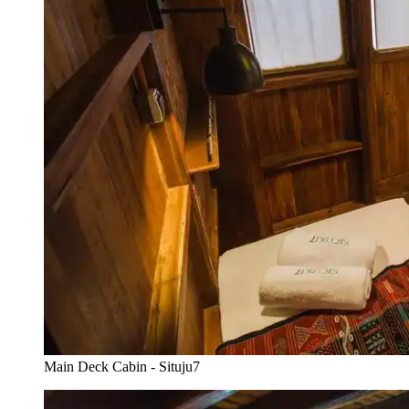
Main Deck Cabin - Situju7