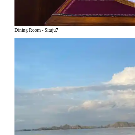
Dining Room - Situju7