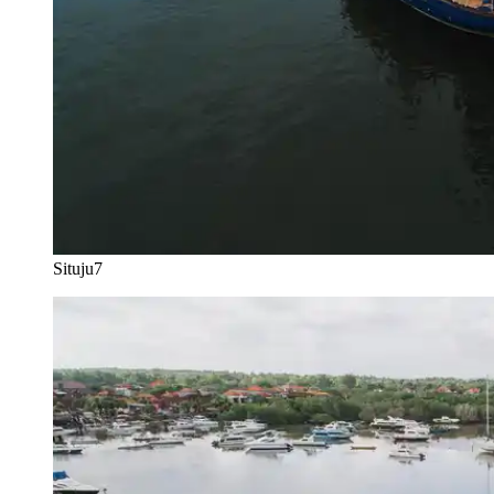
Situju7