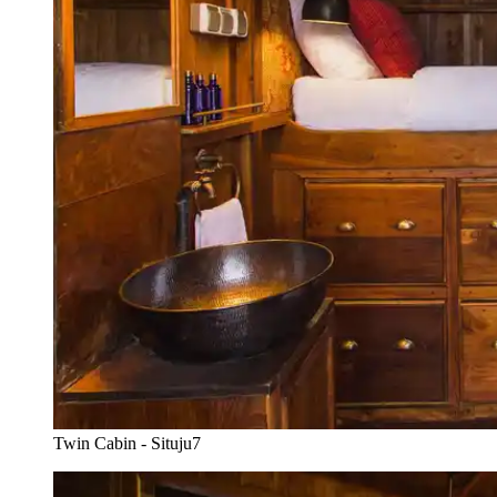
Twin Cabin - Situju7