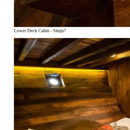
Lower Deck Cabin - Situju7