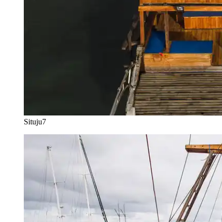
Situju7