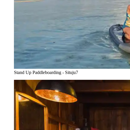
Stand Up Paddleboarding - Situju7