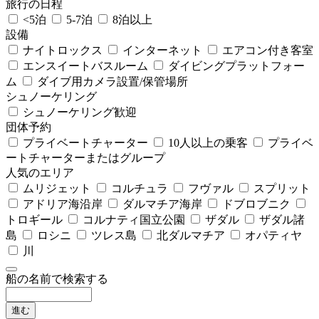
旅行の日程
<5泊
5-7泊
8泊以上
設備
ナイトロックス
インターネット
エアコン付き客室
エンスイートバスルーム
ダイビングプラットフォー
ム
ダイブ用カメラ設置/保管場所
シュノーケリング
シュノーケリング歓迎
団体予約
プライベートチャーター
10人以上の乗客
プライベ
ートチャーターまたはグループ
人気のエリア
ムリジェット
コルチュラ
フヴァル
スプリット
アドリア海沿岸
ダルマチア海岸
ドブロブニク
トロギール
コルナティ国立公園
ザダル
ザダル諸
島
ロシニ
ツレス島
北ダルマチア
オパティヤ
川
船の名前で検索する
進む