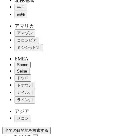
北極地域
북극
南極
アマリカ
アマゾン
コロンビア
ミシシッピ川
EMEA
Saone
Seine
ドウロ
ドナウ川
ナイル川
ライン川
アジア
メコン
全ての目的地を検索する