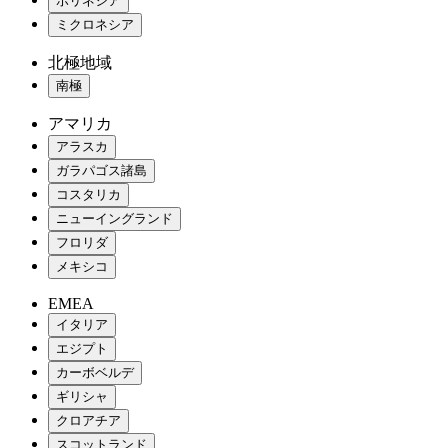
ポリネシア
ミクロネシア
北極地域
南極
アマリカ
アラスカ
ガラパゴス諸島
コスタリカ
ニューイングランド
フロリダ
メキシコ
EMEA
イタリア
エジプト
カーボベルデ
ギリシャ
クロアチア
スコットランド