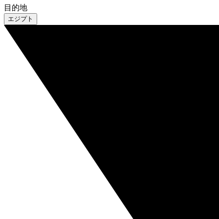
目的地
エジプト