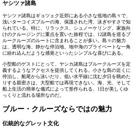
ヤシツァ諸島
ヤシツァ諸島はギョツェク近郊にある小さな低地の島々で、
浅いターコイズブルーの海、保護された湾、泳ぎやすさで知
られている。特に、リラックス、シュノーケリング、家族向
けのクルージングに重点を置いた旅程では、12諸島を巡るブ
ルークルーズのルートに含まれることが多い。島々の魅力
は、透明な海、静かな停泊地、地中海のプライベートな一角
に紛れ込んだような感覚といったシンプルな喜びにある。
小型船のゲストにとって、ヤシカ諸島はブルークルーズを定
義するようなアクセスを提供してくれる。小さな島の近くに
停泊し、船尾から泳いだり、低い水平線に沈む夕日を眺めた
りする親密さは、大型船では再現できない。海、光、そして
船上生活の簡単な儀式によって形作られる、1日が美しくゆ
っくりと流れる場所なのだ。
ブルー・クルーズならではの魅力
伝統的なグレット文化