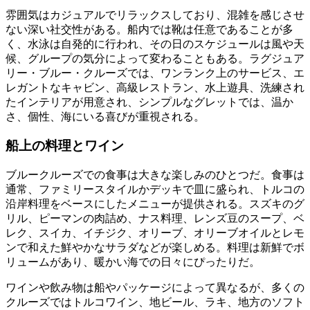
雰囲気はカジュアルでリラックスしており、混雑を感じさせ
ない深い社交性がある。船内では靴は任意であることが多
く、水泳は自発的に行われ、その日のスケジュールは風や天
候、グループの気分によって変わることもある。ラグジュア
リー・ブルー・クルーズでは、ワンランク上のサービス、エ
レガントなキャビン、高級レストラン、水上遊具、洗練され
たインテリアが用意され、シンプルなグレットでは、温か
さ、個性、海にいる喜びが重視される。
船上の料理とワイン
ブルークルーズでの食事は大きな楽しみのひとつだ。食事は
通常、ファミリースタイルかデッキで皿に盛られ、トルコの
沿岸料理をベースにしたメニューが提供される。スズキのグ
リル、ピーマンの肉詰め、ナス料理、レンズ豆のスープ、ベ
レク、スイカ、イチジク、オリーブ、オリーブオイルとレモ
ンで和えた鮮やかなサラダなどが楽しめる。料理は新鮮でボ
リュームがあり、暖かい海での日々にぴったりだ。
ワインや飲み物は船やパッケージによって異なるが、多くの
クルーズではトルコワイン、地ビール、ラキ、地方のソフト