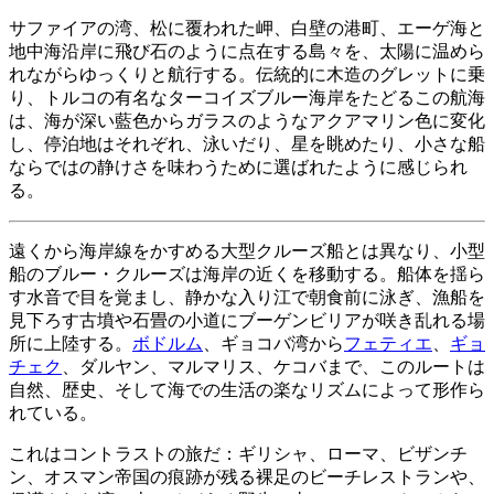
サファイアの湾、松に覆われた岬、白壁の港町、エーゲ海と
地中海沿岸に飛び石のように点在する島々を、太陽に温めら
れながらゆっくりと航行する。伝統的に木造のグレットに乗
り、トルコの有名なターコイズブルー海岸をたどるこの航海
は、海が深い藍色からガラスのようなアクアマリン色に変化
し、停泊地はそれぞれ、泳いだり、星を眺めたり、小さな船
ならではの静けさを味わうために選ばれたように感じられ
る。
遠くから海岸線をかすめる大型クルーズ船とは異なり、小型
船のブルー・クルーズは海岸の近くを移動する。船体を揺ら
す水音で目を覚まし、静かな入り江で朝食前に泳ぎ、漁船を
見下ろす古墳や石畳の小道にブーゲンビリアが咲き乱れる場
所に上陸する。
ボドルム
、ギョコバ湾から
フェティエ
、
ギョ
チェク
、ダルヤン、マルマリス、ケコバまで、このルートは
自然、歴史、そして海での生活の楽なリズムによって形作ら
れている。
これはコントラストの旅だ：ギリシャ、ローマ、ビザンチ
ン、オスマン帝国の痕跡が残る裸足のビーチレストランや、