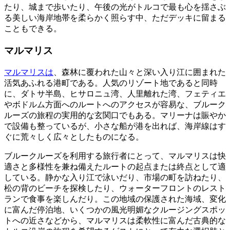
たり、城まで歩いたり、午後の光がトルコで最も心を揺さぶ
る美しい海岸地帯を柔らかく照らす中、ただデッキに留まる
こともできる。
マルマリス
マルマリスは
、森林に覆われた山々と深い入り江に囲まれた
活気あふれる港町である。人気のリゾート地であると同時
に、ダトサ半島、ヒサロニュ湾、人里離れた湾、フェティエ
やボドルム方面へのルートへのアクセスが容易な、ブルーク
ルーズの旅程の実用的な玄関口でもある。マリーナは賑やか
で設備も整っているが、小さな船が港を出れば、海岸線はす
ぐに荒々しく広々としたものになる。
ブルークルーズを利用する旅行者にとって、マルマリスは快
適さと多様性を兼ね備えたルートの起点または終点として適
している。静かな入り江で泳いだり、市場の町を訪ねたり、
松の背のビーチを探検したり、ウォーターフロントのレスト
ランで食事を楽しんだり。この地域の保護された海域、変化
に富んだ停泊地、いくつかの風光明媚なクルージングスポッ
トへの近さなどから、マルマリスは柔軟性に富んだ古典的な