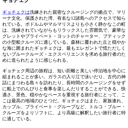
ギョチェク
ギョチェクは
洗練された親密なクルージングの拠点で、マリ
ーナ文化、保護された湾、有名な12諸島へのアクセスで知ら
れている。ボドルムやマルマリスよりも小さく静かなこの町
は、洗練されていながらもリラックスした雰囲気で、豪華な
グレットやプライベート・ヨットのチャーター、ブティック
の小型船クルーズに適している。森林に覆われた丘と穏やか
な海に囲まれたギョチェクは、最もエレガントで慌ただしく
ないブルークルーズ・エクスペリエンスを求める旅行者のた
めに造られたように感じられる。
ギョチェク周辺の旅程は、短い距離と美しい停泊地を中心に
組まれることが多い。ガラスの入り江で泳いだり、古代の神
話にまつわる島々を訪れたり、長時間のクルージングをせず
に船上でのんびりと食事を楽しんだりすることができる。快
適さ、景色、穏やかなペースを重視する旅行者にとって、こ
こは最高の地域のひとつだ。ギョチェクはまた、家族連れ、
カップル、プライベート・グループなど、トルコ・ブルー・
クルーズをよりソフトに、より高級に解釈したい旅行者に特
に適している。