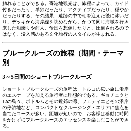
触れることができる。寄港地観光は、旅程によって、ガイド
付きだったり、単独だったり、アクティブだったり、穏やか
だったりする。その結果、遺跡の中で朝を迎えた後に泳いだ
り、デッキから海岸線を眺めながら、かつて同じ海域を行き
来した船乗りや商人、帝国を想像したりと、圧倒されるので
はなく、没入感のある文化旅行のスタイルが生まれる。
ブルークルーズの旅程（期間・テーマ
別
3～5日間のショートブルークルーズ
ショート・ブルークルーズの旅程は、トルコの広い旅に沿岸
のエスケープを加える旅行者に理想的である。ギョチェクと
12の島々、ボドルムとその近郊の湾、フェティエとその沿岸
の停泊地など、コンパクトなクルージング・エリアに焦点を
当てたコースが多い。距離が短いので、お客様は移動に時間
をかけずにブルークルーズのエッセンスを楽しむことができ
る。