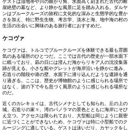
ゲストは湿地帯や川の曲がり角、水面高く刻まれた古代の断
崖絶壁の墓など、より静かな風景に足を踏み入れる。ダルヤ
ンはブルークルーズの旅程に文化的な深みと生態学的な豊か
さを加え、特に野生生物、考古学、淡水と海、地中海の村の
生活の出会いに興味のある旅行者におすすめだ。
ケコヴァ
ケコヴァは、トルコでブルークルーズを体験できる最も雰囲
気のある場所のひとつだ。ここでは古代の歴史が一部水面下
に眠っており、凪の日には澄んだ海からリキア人の沈没集落
跡が見える。小さな船やグレットが海岸沿いを静かに進み、
石造りの階段や港の壁、水面下に潜り込んだような遺跡を通
り過ぎる。ここは、歴史が博物館のように感じられる場所で
はなく、波の下で今も息づく風景のように感じられる場所な
のだ。
近くのカレキョイは、古代シメナとしても知られ、丘の上の
城、石造りの家々、湾のパノラマの景色とともに海岸にそび
え立つ。アクセスは限られており、大型船は同じように親密
に近づくことができないため、ケコヴァは特に小型船でのク
ルージングに適している。ゲストは泳いだり、カヤックをし