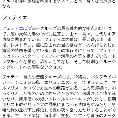
トルコ沿岸の旅程を希望するゲストにとって有力な選択肢と
なる。
フェティエ
フェティエは
ブルークルーズの最も魅力的な拠点のひとつ
で、広い天然の港のそばに位置し、山々、島々、古代リキア
遺跡に囲まれている。フェティエの町は、長い遊歩道、市
場、レストラン、崖に刻まれた岩の墓など、のんびりとした
海辺の特徴を備えている。多くの旅行者にとって、フェティ
エはトルコのターコイズブルー海岸の本質を捉えている。ド
ラマチックな景色、温かいもてなし、そして特別なクルージ
ングルートへの簡単なアクセス。
フェティエ発の小型船クルーズには、12諸島、バタフライバ
レー、ジェミレル島、エリュデニズ、そしてギョチェク、マ
ルマリス、ケコヴァ方面への航路がある。この海岸線は、ゆ
っくりとした旅のために作られたものだ。保護された湾で泳
いだり、海岸沿いの短いトレイルをハイキングしたり、初期
キリスト教やリュキアの歴史にまつわる遺跡を訪ねたり、急
峻な緑の丘の下に停泊して長い夜を楽しんだりすることがで
きる。フェティエは、海水浴、文化、ソフトな冒険のミック