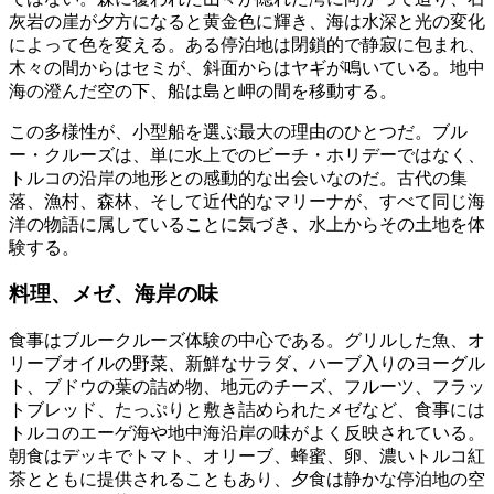
灰岩の崖が夕方になると黄金色に輝き、海は水深と光の変化
によって色を変える。ある停泊地は閉鎖的で静寂に包まれ、
木々の間からはセミが、斜面からはヤギが鳴いている。地中
海の澄んだ空の下、船は島と岬の間を移動する。
この多様性が、小型船を選ぶ最大の理由のひとつだ。ブル
ー・クルーズは、単に水上でのビーチ・ホリデーではなく、
トルコの沿岸の地形との感動的な出会いなのだ。古代の集
落、漁村、森林、そして近代的なマリーナが、すべて同じ海
洋の物語に属していることに気づき、水上からその土地を体
験する。
料理、メゼ、海岸の味
食事はブルークルーズ体験の中心である。グリルした魚、オ
リーブオイルの野菜、新鮮なサラダ、ハーブ入りのヨーグル
ト、ブドウの葉の詰め物、地元のチーズ、フルーツ、フラッ
トブレッド、たっぷりと敷き詰められたメゼなど、食事には
トルコのエーゲ海や地中海沿岸の味がよく反映されている。
朝食はデッキでトマト、オリーブ、蜂蜜、卵、濃いトルコ紅
茶とともに提供されることもあり、夕食は静かな停泊地の空