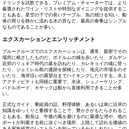
ドリンクを試飲できる。プレミアム・チャーターでは、より
厳選されたワイン・リストや特別なダイニングを提供するこ
ともある。星空の下での長いテーブル、魚の焼ける匂い、船
体の周りを静かに流れる水の音など、最高の食事はシンプル
なものであることが多い。
エクスカーションとエンリッチメント
ブルークルーズでのエクスカーションは、通常、親密でその
場所に根ざしたものだ。ボドルムの城を歩いたり、ダルヤン
近郊のリュキア時代の墓を訪ねたり、カレキョイの城に登っ
たり、ジェミレル島の遺跡を探検したり、地元の市場をのぞ
いたり、海岸沿いの展望台までハイキングしたりする。水上
アクティビティも同様に重要で、水泳、シュノーケリング、
パドルボード、カヤックは船から直接利用できることが多
い。
正式なガイド、乗組員の話、料理体験、あるいは単に沿岸の
知識をゆっくりと蓄積することで、豊かさがもたらされるこ
ともある。船長は、午後の風を避けるのに最適な湾や、他の
ボートが到着する前に泳ぐべき場所、上陸して訪れる価値の
ある家族経営のレストランを知っているかもしれない。この