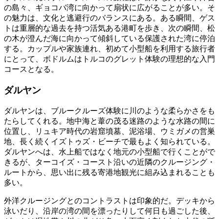
の島々、ギョコバ湾に向かって扇状に広がることが多い。そ
の魅力は、文化と逃避行のバランスにある。ある瞬間、ゲス
トは重層的な過去を持つ活気ある港町を歩き、次の瞬間、松
の木が澄んだ海に向かって傾斜している保護された湾に停泊
する。カップルや家族連れ、初めて小型船を利用する旅行者
にとって、ボドルムはトルコのグレット体験の理想的な入門
コースとなる。
ダルヤン
ダルヤンは、ブルークルーズ体験に川のような柔らかさをも
たらしてくれる。地中海と葦の茂る迷路のような水路の間に
位置し、リュキア時代の岩窟墳墓、泥浴場、ウミガメの営巣
地、長く続くイズトゥズ・ビーチで最もよく知られている。
ダルヤンへは、水上船ではなく地元の小型船で行くことがで
きるが、ターコイズ・コースト沿いの近隣のクルージング・
ルートから、思い出に残る寄港地観光に組み込まれることも
多い。
外洋クルージングとのコントラストは印象的だ。デッキから
泳いだり、沿岸の湾の間を漂ったりして何日も過ごした後、