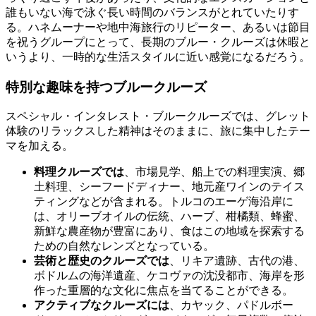
誰もいない海で泳ぐ長い時間のバランスがとれていたりす
る。ハネムーナーや地中海旅行のリピーター、あるいは節目
を祝うグループにとって、長期のブルー・クルーズは休暇と
いうより、一時的な生活スタイルに近い感覚になるだろう。
特別な趣味を持つブルークルーズ
スペシャル・インタレスト・ブルークルーズでは、グレット
体験のリラックスした精神はそのままに、旅に集中したテー
マを加える。
料理クルーズでは
、市場見学、船上での料理実演、郷
土料理、シーフードディナー、地元産ワインのテイス
ティングなどが含まれる。トルコのエーゲ海沿岸に
は、オリーブオイルの伝統、ハーブ、柑橘類、蜂蜜、
新鮮な農産物が豊富にあり、食はこの地域を探索する
ための自然なレンズとなっている。
芸術と歴史のクルーズでは
、リキア遺跡、古代の港、
ボドルムの海洋遺産、ケコヴァの沈没都市、海岸を形
作った重層的な文化に焦点を当てることができる。
アクティブなクルーズには
、カヤック、パドルボー