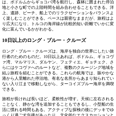
は、ボドルムからギョコバ湾を航行し、森林に囲まれた停泊
地と小さな町での上陸時間を組み合わせることもできる。洋
上、遺跡、ビーチ、船上でのリラクゼーションをバランスよ
く楽しむことができる。ペースは親密なままだが、旅程はよ
り広大になり、トルコの海岸線が比較的短い距離でいかに変
化に富んでいるかがわかる。
10日以上のロング・ブルー・クルーズ
ロング・ブルー・クルーズは、海岸を独自の世界にしたい旅
行者のためのものだ。10日以上あれば、ボドルム、ギョコヴ
ァ湾、マルマリス、ダルヤン、フェティエ、ギョチェク、さ
らにはケコヴァへのルートなど、複数のクルージング地域を
結ぶ旅程を組むことができる。これらの航海では、賑やかな
港から人里離れた停泊地、有名な名所からあまり知られてい
ない入り江まで移動しながら、ターコイズブルー海岸を満喫
できる。
旅程が長ければ長いほど、柔軟性が増す。天候に左右される
ことなく、静かな湾を追加することもできるし、小型船の生
活に慣れる時間もある。アクティブな探検の後にデッキでゆ
っくり過ごす午後があったり、文化的なエクスカーションと