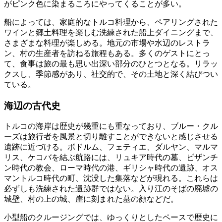
がピンク色に染まるころにやってくることが多い。
船によっては、家庭的なトルコ料理から、ペアリングされた
ワインと郷土料理を楽しむ洗練された船上ダイニングまで、
さまざまな料理が楽しめる。地元の市場や水辺のレストラ
ン、村の生産者を訪ねる旅程もある。多くのゲストにとっ
て、食事は旅の最も思い出深い部分のひとつとなる。リラッ
クスし、季節感があり、社交的で、その土地と深く結びつい
ている。
海辺の古代史
トルコの海岸は歴史が幾重にも重なっており、ブルー・クル
ーズは旅行者を風景と切り離すことができないと感じさせる
遺跡に近づける。ボドルム、フェティエ、ダルヤン、マルマ
リス、ケコバを結ぶ航路には、リュキア時代の墓、ビザンチ
ン時代の教会、ローマ時代の港、ギリシャ時代の遺跡、オス
マントルコ時代の町、沈没した集落などが現れる。これらは
必ずしも洗練された遺跡群ではない。入り江のそばの廃墟の
城壁、村の上の城、崖に刻まれた墓の顔などだ。
小型船のクルージングでは、ゆっくりとしたペースで歴史に