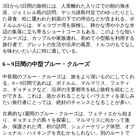
3日から5日間の旅程には、人里離れた入り江での朝の海水
浴、ジェミレル島の訪問、ヤシカ諸島付近でのゆったりとし
た昼食、松に覆われた斜面の下での停泊などが含まれる。ボ
ドルムからは、ギョコヴァ湾を探検し、静かな湾や小さな水
辺の集落に立ち寄るショートコースもある。このような短い
クルーズは、カップルや家族連れ、初めて小型船を利用する
旅行者で、グレットの生活や沿岸の風景、トルコのもてなし
を味わいたい人に特に適している。
6～9日間の中型ブルー・クルーズ
中長期のブルー・クルーズは、旅をより深いものにしてくれ
る。6～9日間であれば、ボドルム、マルマリス、フェティ
エ、ギョチェクなど、沿岸の主要都市を結ぶ旅程を組むこと
ができる。これは、急かされることなくバラエティを楽しみ
たい旅行者にとっては、絶好のチャンスとなることが多い。
古典的な1週間のブルー・クルーズは、フェティエから始ま
り、ギョチェクの島々を探索し、マルマリスに向かって進
み、保護された湾、村の訪問、シュノーケリング休憩、オプ
ショナル・ハイキングを含むかもしれない。別のルートで