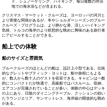
ド、シュノーケリング、ハイキング、毎日複数の停泊
地での海水浴などが含まれる。
クリスマス・マーケット・クルーズは、ヨーロッパの河川と
より密接な関係があるが、冬やショルダーシーズンのブルー
クルーズ・プログラムは、より静かな港、涼しいハイキング
気候、トルコの海岸のより瞑想的な眺めに興味のある旅行者
にアピールすることができる。
船上での体験
船のサイズと雰囲気
ブルークルーズのほとんどの船は、設計上小型である。伝統
的なグレットやブティック・ヨットは、船や旅程にもよる
が、数人から数十人のゲストを収容できる。キャビンは一般
的にコンパクトだが快適で、高級船ではバスルーム、収納、
エアコンが完備されていることが多い。体験の中心はデッキ
の上にあり、日陰のダイニングテーブル、クッションの効い
たラウンジエリア、サンマットレス、海岸線の開放的な眺め
がある。