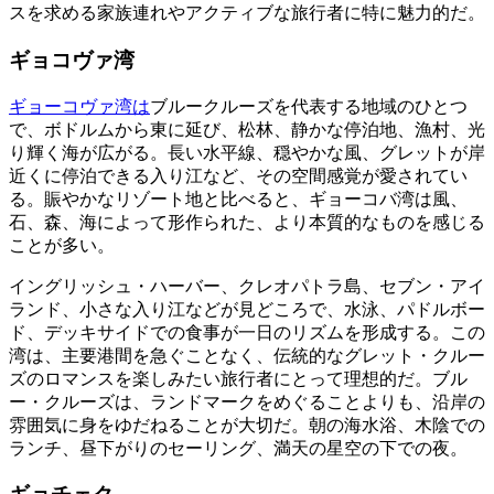
スを求める家族連れやアクティブな旅行者に特に魅力的だ。
ギョコヴァ湾
ギョーコヴァ湾は
ブルークルーズを代表する地域のひとつ
で、ボドルムから東に延び、松林、静かな停泊地、漁村、光
り輝く海が広がる。長い水平線、穏やかな風、グレットが岸
近くに停泊できる入り江など、その空間感覚が愛されてい
る。賑やかなリゾート地と比べると、ギョーコバ湾は風、
石、森、海によって形作られた、より本質的なものを感じる
ことが多い。
イングリッシュ・ハーバー、クレオパトラ島、セブン・アイ
ランド、小さな入り江などが見どころで、水泳、パドルボー
ド、デッキサイドでの食事が一日のリズムを形成する。この
湾は、主要港間を急ぐことなく、伝統的なグレット・クルー
ズのロマンスを楽しみたい旅行者にとって理想的だ。ブル
ー・クルーズは、ランドマークをめぐることよりも、沿岸の
雰囲気に身をゆだねることが大切だ。朝の海水浴、木陰での
ランチ、昼下がりのセーリング、満天の星空の下での夜。