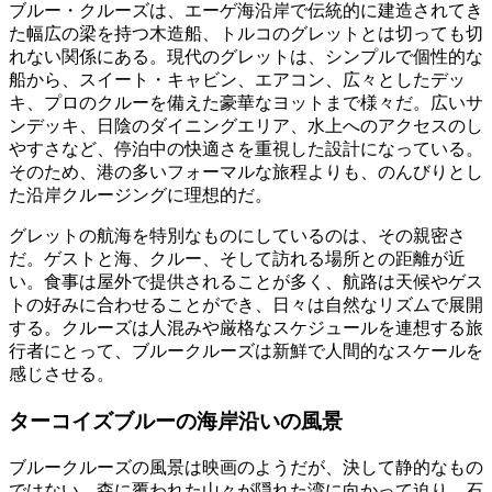
ブルー・クルーズは、エーゲ海沿岸で伝統的に建造されてき
た幅広の梁を持つ木造船、トルコのグレットとは切っても切
れない関係にある。現代のグレットは、シンプルで個性的な
船から、スイート・キャビン、エアコン、広々としたデッ
キ、プロのクルーを備えた豪華なヨットまで様々だ。広いサ
ンデッキ、日陰のダイニングエリア、水上へのアクセスのし
やすさなど、停泊中の快適さを重視した設計になっている。
そのため、港の多いフォーマルな旅程よりも、のんびりとし
た沿岸クルージングに理想的だ。
グレットの航海を特別なものにしているのは、その親密さ
だ。ゲストと海、クルー、そして訪れる場所との距離が近
い。食事は屋外で提供されることが多く、航路は天候やゲス
トの好みに合わせることができ、日々は自然なリズムで展開
する。クルーズは人混みや厳格なスケジュールを連想する旅
行者にとって、ブルークルーズは新鮮で人間的なスケールを
感じさせる。
ターコイズブルーの海岸沿いの風景
ブルークルーズの風景は映画のようだが、決して静的なもの
ではない。森に覆われた山々が隠れた湾に向かって迫り、石