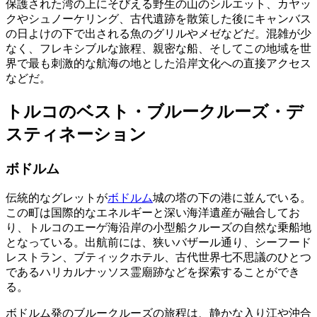
保護された湾の上にそびえる野生の山のシルエット、カヤッ
クやシュノーケリング、古代遺跡を散策した後にキャンバス
の日よけの下で出される魚のグリルやメゼなどだ。混雑が少
なく、フレキシブルな旅程、親密な船、そしてこの地域を世
界で最も刺激的な航海の地とした沿岸文化への直接アクセス
などだ。
トルコのベスト・ブルークルーズ・デ
スティネーション
ボドルム
伝統的なグレットが
ボドルム
城の塔の下の港に並んでいる。
この町は国際的なエネルギーと深い海洋遺産が融合してお
り、トルコのエーゲ海沿岸の小型船クルーズの自然な乗船地
となっている。出航前には、狭いバザール通り、シーフード
レストラン、ブティックホテル、古代世界七不思議のひとつ
であるハリカルナッソス霊廟跡などを探索することができ
る。
ボドルム発のブルークルーズの旅程は、静かな入り江や沖合