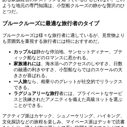
ような地元の専門知識は、小型船クルーズの静かな贅沢のひ
とつだ。
ブルークルーズに最適な旅行者のタイプ
ブルークルーズは様々な旅行者に適しているが、見世物より
も雰囲気を重視する旅行者には特におすすめだ。
カップルは
静かな停泊地、サンセットディナー、ブテ
ィック船などのロマンスに惹かれる。
家族連れには
、海水浴へのアクセスのしやすさ、日数
の融通の利きやすさ、小型船ならではのスケールの大
きさが喜ばれる。
一人旅
なら、相乗りのグレットが社交的でリラックス
できる。
ラグジュアリーな旅行
者には、プライベートなサービ
スと洗練されたアメニティを備えた高級ヨットを選ぶ
ことができる。
アクティブ派はカヤック、シュノーケリング、ハイキング、
文化探訪などの旅程を楽しみ、マイペース派はデッキで読書