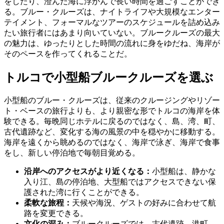
をしたり、澄んだ海に浮かんで長い時間を過ごすことができ
る。ブルー・クルーズは、ナイトライフや大規模なエンター
テイメント、フォーマルなツアーのスケジュールを詰め込み
たい旅行者にはあまり向いていない。ブルークルーズの最大
の魅力は、ゆったりとした時間の流れに身をゆだね、海岸が
そのペースを作ってくれることだ。
トルコで小型船ブルークルーズを選ぶ
小型船のブルー・クルーズは、従来のクルージングやリゾー
ト・ベースの旅行よりも、より親密な形でトルコの海岸を体
験できる。毎晩同じホテルに戻るのではなく、島、湾、町、
古代遺跡など、変化する海の風景の中を穏やかに移動する。
海岸を遠くから眺めるのではなく、海岸で泳ぎ、海岸で食事
をし、新しい停泊地で毎朝目覚める。
沿岸へのアクセスがより近くなる：
小型船は、静かな
入り江、島の停泊地、大型船ではアクセスできない保
護された湾に行くことができる。
柔軟な旅程：
天候や海況、ゲストの好みに合わせて航
路を変更できる。
文化の深み：
ブルークルーズでは、古代遺跡、港町、