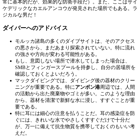
常に基本的だが、効果的な防衛手段だ）。また、ここはサイ
ケデリックなカエルアンコウが発見された場所でもある。ラ
ジカルな男だ！
ダイバーへのアドバイス
モルッカ諸島の多くのダイブサイトは、そのアクセス
の悪さから、まだあまり探索されていない。特に流れ
の強さや方向が変わる可能性がある。
もし、意図しない場所で潜水してしまった場合は、
SMBとフィンガースプールを持参し、自分の居場所を
確認しておくとよいだろう。
マックダイビングでは、ダイビング後の器材のクリー
ニングが重要である。特に
アンボン港
周辺では、人間
の活動から出た廃棄物やゴミが多い。このような理由
から、器材を清潔で新鮮な水に浸し、すすぐことが重
要である。
特に耳には細心の注意を払うことだ。耳の感染症を防
ぐには、きれいな水でやさしくすすぐだけで十分だ
が、万一に備えて抗生物質を携帯しておくのもいい考
えだ。