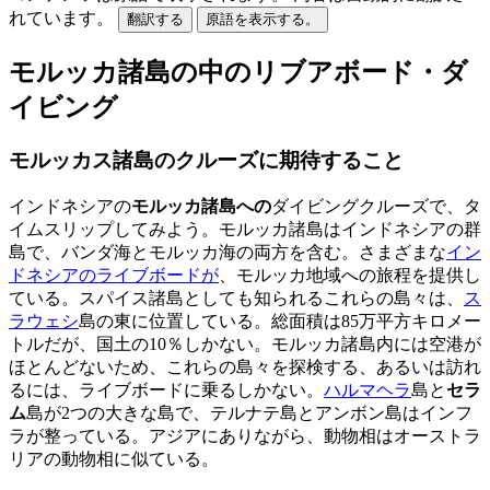
れています。
翻訳する
原語を表示する。
モルッカ諸島の中のリブアボード・ダ
イビング
モルッカス諸島のクルーズに期待すること
インドネシアの
モルッカ諸島への
ダイビングクルーズで、タ
イムスリップしてみよう。モルッカ諸島はインドネシアの群
島で、バンダ海とモルッカ海の両方を含む。さまざまな
イン
ドネシアのライブボードが
、モルッカ地域への旅程を提供し
ている。スパイス諸島としても知られるこれらの島々は、
ス
ラウェシ
島の東に位置している。総面積は85万平方キロメー
トルだが、国土の10％しかない。モルッカ諸島内には空港が
ほとんどないため、これらの島々を探検する、あるいは訪れ
るには、ライブボードに乗るしかない。
ハルマヘラ
島と
セラ
ム
島が2つの大きな島で、テルナテ島とアンボン島はインフ
ラが整っている。アジアにありながら、動物相はオーストラ
リアの動物相に似ている。