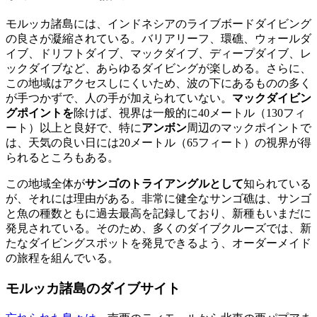
モルッカ諸島には、インドネシアのライブボードダイビング
の良さが凝縮されている。バリアリーフ、環礁、ウォールダ
イブ、ドリフトダイブ、マックダイブ、ディープダイブ、レ
ックダイブなど、あらゆるダイビングが楽しめる。さらに、
この地域はアクセスしにくいため、波の下にあるものの多く
が手つかずで、人の手が加えられていない。
マックダイビン
グポイントを
除けば、視界は一般的に40メートル（130フィ
ート）以上と良好で、特に
アンボン
周辺のマックポイントで
は、天気の良い日には20メートル（65フィート）の視界が得
られるところもある。
この地域全体が
サンゴのトライアングルとして
知られている
が、それには理由がある。非常に健全なサンゴ礁は、サンゴ
と魚の種数ともに過去最高を記録しており、新種もいまだに
発見されている。そのため、多くのダイブクルーズでは、新
たなダイビングスポットを発見できるよう、オーダーメイド
の旅程を組んでいる。
モルッカ諸島のダイブサイト