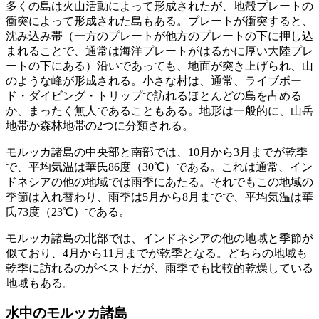
多くの島は火山活動によって形成されたが、地殻プレートの
衝突によって形成された島もある。プレートが衝突すると、
沈み込み帯（一方のプレートが他方のプレートの下に押し込
まれることで、通常は海洋プレートがはるかに厚い大陸プレ
ートの下にある）沿いであっても、地面が突き上げられ、山
のような峰が形成される。小さな村は、通常、ライブボー
ド・ダイビング・トリップで訪れるほとんどの島を占める
か、まったく無人であることもある。地形は一般的に、山岳
地帯か森林地帯の2つに分類される。
モルッカ諸島の中央部と南部では、10月から3月までが乾季
で、平均気温は華氏86度（30℃）である。これは通常、イン
ドネシアの他の地域では雨季にあたる。それでもこの地域の
季節は入れ替わり、雨季は5月から8月までで、平均気温は華
氏73度（23℃）である。
モルッカ諸島の北部では、インドネシアの他の地域と季節が
似ており、4月から11月までが乾季となる。どちらの地域も
乾季に訪れるのがベストだが、雨季でも比較的乾燥している
地域もある。
水中のモルッカ諸島