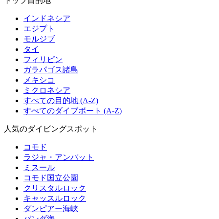
トップ目的地
インドネシア
エジプト
モルジブ
タイ
フィリピン
ガラパゴス諸島
メキシコ
ミクロネシア
すべての目的地 (A-Z)
すべてのダイブボート (A-Z)
人気のダイビングスポット
コモド
ラジャ・アンパット
ミスール
コモド国立公園
クリスタルロック
キャッスルロック
ダンピアー海峡
バンダ海