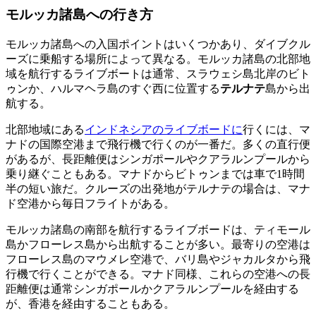
モルッカ諸島への行き方
モルッカ諸島への入国ポイントはいくつかあり、ダイブクル
ーズに乗船する場所によって異なる。モルッカ諸島の北部地
域を航行するライブボートは通常、スラウェシ島北岸のビト
ゥンか、ハルマヘラ島のすぐ西に位置する
テルナテ
島から出
航する。
北部地域にある
インドネシアのライブボードに
行くには、マ
ナドの国際空港まで飛行機で行くのが一番だ。多くの直行便
があるが、長距離便はシンガポールやクアラルンプールから
乗り継ぐこともある。マナドからビトゥンまでは車で1時間
半の短い旅だ。クルーズの出発地がテルナテの場合は、マナ
ド空港から毎日フライトがある。
モルッカ諸島の南部を航行するライブボードは、ティモール
島かフローレス島から出航することが多い。最寄りの空港は
フローレス島のマウメレ空港で、バリ島やジャカルタから飛
行機で行くことができる。マナド同様、これらの空港への長
距離便は通常シンガポールかクアラルンプールを経由する
が、香港を経由することもある。