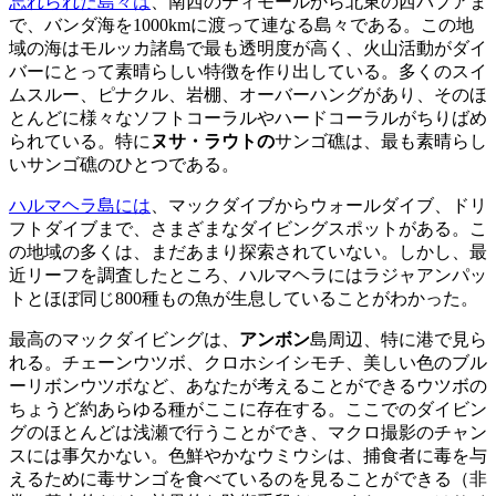
忘れられた島々は
、南西のティモールから北東の西パプアま
で、バンダ海を1000kmに渡って連なる島々である。この地
域の海はモルッカ諸島で最も透明度が高く、火山活動がダイ
バーにとって素晴らしい特徴を作り出している。多くのスイ
ムスルー、ピナクル、岩棚、オーバーハングがあり、そのほ
とんどに様々なソフトコーラルやハードコーラルがちりばめ
られている。特に
ヌサ・ラウトの
サンゴ礁は、最も素晴らし
いサンゴ礁のひとつである。
ハルマヘラ島には
、マックダイブからウォールダイブ、ドリ
フトダイブまで、さまざまなダイビングスポットがある。こ
の地域の多くは、まだあまり探索されていない。しかし、最
近リーフを調査したところ、ハルマヘラにはラジャアンパッ
トとほぼ同じ800種もの魚が生息していることがわかった。
最高のマックダイビングは、
アンボン
島周辺、特に港で見ら
れる。チェーンウツボ、クロホシイシモチ、美しい色のブル
ーリボンウツボなど、あなたが考えることができるウツボの
ちょうど約あらゆる種がここに存在する。ここでのダイビン
グのほとんどは浅瀬で行うことができ、マクロ撮影のチャン
スには事欠かない。色鮮やかなウミウシは、捕食者に毒を与
えるために毒サンゴを食べているのを見ることができる（非