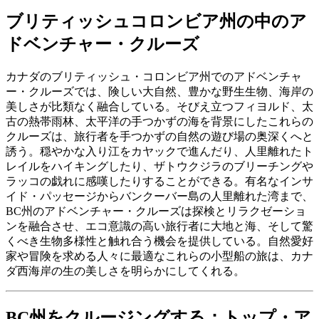
ブリティッシュコロンビア州の中のア
ドベンチャー・クルーズ
カナダのブリティッシュ・コロンビア州でのアドベンチャ
ー・クルーズでは、険しい大自然、豊かな野生生物、海岸の
美しさが比類なく融合している。そびえ立つフィヨルド、太
古の熱帯雨林、太平洋の手つかずの海を背景にしたこれらの
クルーズは、旅行者を手つかずの自然の遊び場の奥深くへと
誘う。穏やかな入り江をカヤックで進んだり、人里離れたト
レイルをハイキングしたり、ザトウクジラのブリーチングや
ラッコの戯れに感嘆したりすることができる。有名なインサ
イド・パッセージからバンクーバー島の人里離れた湾まで、
BC州のアドベンチャー・クルーズは探検とリラクゼーショ
ンを融合させ、エコ意識の高い旅行者に大地と海、そして驚
くべき生物多様性と触れ合う機会を提供している。自然愛好
家や冒険を求める人々に最適なこれらの小型船の旅は、カナ
ダ西海岸の生の美しさを明らかにしてくれる。
BC州をクルージングする：トップ・ア