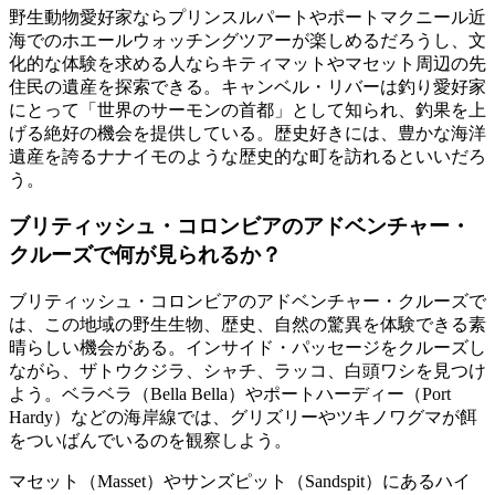
野生動物愛好家ならプリンスルパートやポートマクニール近
海でのホエールウォッチングツアーが楽しめるだろうし、文
化的な体験を求める人ならキティマットやマセット周辺の先
住民の遺産を探索できる。キャンベル・リバーは釣り愛好家
にとって「世界のサーモンの首都」として知られ、釣果を上
げる絶好の機会を提供している。歴史好きには、豊かな海洋
遺産を誇るナナイモのような歴史的な町を訪れるといいだろ
う。
ブリティッシュ・コロンビアのアドベンチャー・
クルーズで何が見られるか？
ブリティッシュ・コロンビアのアドベンチャー・クルーズで
は、この地域の野生生物、歴史、自然の驚異を体験できる素
晴らしい機会がある。インサイド・パッセージをクルーズし
ながら、ザトウクジラ、シャチ、ラッコ、白頭ワシを見つけ
よう。ベラベラ（Bella Bella）やポートハーディー（Port
Hardy）などの海岸線では、グリズリーやツキノワグマが餌
をついばんでいるのを観察しよう。
マセット（Masset）やサンズピット（Sandspit）にあるハイ