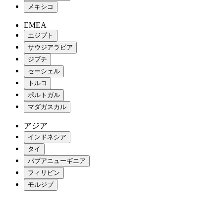
メキシコ
EMEA
エジプト
サウジアラビア
ジブチ
セーシェル
トルコ
ポルトガル
マダガスカル
アジア
インドネシア
タイ
パプアニューギニア
フィリピン
モルジブ