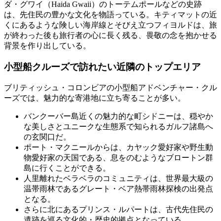
ダ・グワイ（Haida Gwaii）のトーテムポールなどの史跡
は、先住民の豊かな文化を物語っている。キティマットの近
くにあるような険しい海岸線とそびえ立つフィヨルドは、旅
が終わった後も旅行者の心に長く残る、畏敬の念を抱かせる
背景を作り出している。
小型船クルーズで訪れたい近隣のトップエリア
ブリティッシュ・コロンビアの小型船アドベンチャー・クル
ーズでは、魅力的な寄港地に立ち寄ることが多い。
バンクーバー島近くの魅力的な町シドニーは、穏やか
な美しさとユニークな生態系で知られるガルフ諸島へ
の玄関口だ。
ポート・マクニールからは、カヤック愛好家や野生動
物愛好家の天国である、息をのむようなブロートン群
島に行くことができる。
人里離れたベラベラのコミュニティは、世界最大級の
温帯雨林であるグレート・ベア熱帯雨林探検の出発点
となる。
さらに北にあるプリンス・ルパートは、古代先住民の
遺跡を巡る文化的・歴史的拠点となっている。