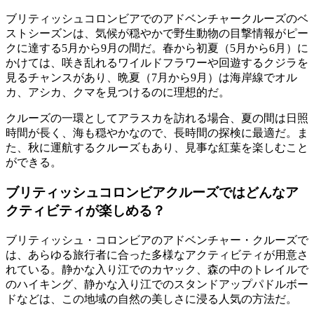
ブリティッシュコロンビアでのアドベンチャークルーズのベ
ストシーズンは、気候が穏やかで野生動物の目撃情報がピー
クに達する5月から9月の間だ。春から初夏（5月から6月）に
かけては、咲き乱れるワイルドフラワーや回遊するクジラを
見るチャンスがあり、晩夏（7月から9月）は海岸線でオル
カ、アシカ、クマを見つけるのに理想的だ。
クルーズの一環としてアラスカを訪れる場合、夏の間は日照
時間が長く、海も穏やかなので、長時間の探検に最適だ。ま
た、秋に運航するクルーズもあり、見事な紅葉を楽しむこと
ができる。
ブリティッシュコロンビアクルーズではどんなア
クティビティが楽しめる？
ブリティッシュ・コロンビアのアドベンチャー・クルーズで
は、あらゆる旅行者に合った多様なアクティビティが用意さ
れている。静かな入り江でのカヤック、森の中のトレイルで
のハイキング、静かな入り江でのスタンドアップパドルボー
ドなどは、この地域の自然の美しさに浸る人気の方法だ。