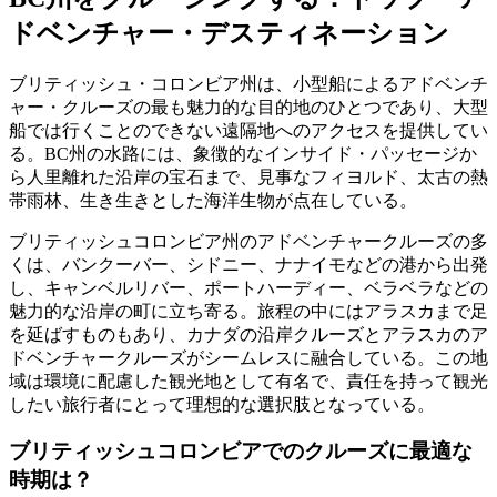
ドベンチャー・デスティネーション
ブリティッシュ・コロンビア州は、小型船によるアドベンチ
ャー・クルーズの最も魅力的な目的地のひとつであり、大型
船では行くことのできない遠隔地へのアクセスを提供してい
る。BC州の水路には、象徴的なインサイド・パッセージか
ら人里離れた沿岸の宝石まで、見事なフィヨルド、太古の熱
帯雨林、生き生きとした海洋生物が点在している。
ブリティッシュコロンビア州のアドベンチャークルーズの多
くは、バンクーバー、シドニー、ナナイモなどの港から出発
し、キャンベルリバー、ポートハーディー、ベラベラなどの
魅力的な沿岸の町に立ち寄る。旅程の中にはアラスカまで足
を延ばすものもあり、カナダの沿岸クルーズとアラスカのア
ドベンチャークルーズがシームレスに融合している。この地
域は環境に配慮した観光地として有名で、責任を持って観光
したい旅行者にとって理想的な選択肢となっている。
ブリティッシュコロンビアでのクルーズに最適な
時期は？