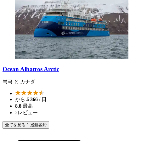
Ocean Albatros Arctic
북극 と カナダ
から
$
366
/ 日
8.8
最高
2
レビュー
全てを見る 1 巡航客船