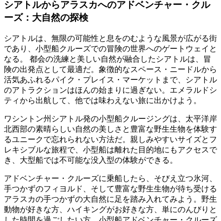
シアトルからアラスカへのアドベンチャー・クル
ーズ：大自然の探検
シアトルは、無限の可能性と息をのむような風景が広がる街
であり、小型船クルーズでの冒険の世界へのゲートウェイと
なる。 都会の洗練と美しい自然が融合したシアトルは、冒
険の出発点として最適だ。象徴的なスペース・ニードルから
活気あふれるパイク・プレイス・マーケットまで、シアトル
のアトラクションはほんの始まりに過ぎない。エメラルドシ
ティから出航して、他では味わえない旅に出かけよう。
ワシントン州シアトル発の小型船クルージングは、太平洋岸
北西部の素晴らしい自然の美しさと豊富な野生生物を体験す
るユニークで忘れられない方法だ。親しみやすいサイズとフ
レキシブルな旅程で、小型船は離れた目的地にもアクセスで
き、大型船では不可能な没入型の体験ができる。
アドベンチャー・クルーズに乗船したら、そびえ立つ氷河、
手つかずのフィヨルド、そして豊富な野生生物が待ち受ける
アラスカの手つかずの大自然に足を踏み入れてみよう。野生
動物が好きな方、ハイキングがお好きな方、単にのんびりと
した時間を過ごしたい方、小型船アドベンチャー・クルーズ