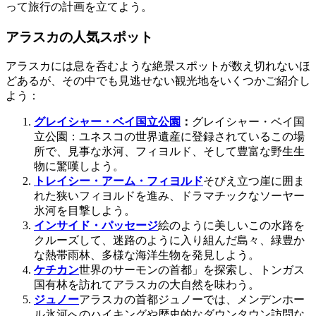
って旅行の計画を立てよう。
アラスカの人気スポット
アラスカには息を呑むような絶景スポットが数え切れないほ
どあるが、その中でも見逃せない観光地をいくつかご紹介し
よう：
グレイシャー・ベイ国立公園
：
グレイシャー・ベイ国
立公園：ユネスコの世界遺産に登録されているこの場
所で、見事な氷河、フィヨルド、そして豊富な野生生
物に驚嘆しよう。
トレイシー・アーム・フィヨルド
そびえ立つ崖に囲ま
れた狭いフィヨルドを進み、ドラマチックなソーヤー
氷河を目撃しよう。
インサイド・パッセージ
絵のように美しいこの水路を
クルーズして、迷路のように入り組んだ島々、緑豊か
な熱帯雨林、多様な海洋生物を発見しよう。
ケチカン
世界のサーモンの首都」を探索し、トンガス
国有林を訪れてアラスカの大自然を味わう。
ジュノー
アラスカの首都ジュノーでは、メンデンホー
ル氷河へのハイキングや歴史的なダウンタウン訪問な