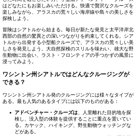
はどなたにもお楽しみいただける。快適で贅沢なクルーズを
楽しみながら、アラスカの荒々しい海岸線や島々の美しさを
探検しよう。
冒険はシアトルから始まる。毎日が新たな発見と太平洋岸北
西部の自然の驚異との深いつながりを約束してくれる。シア
トルから出発する小型船クルーズで、アラスカの荒々しい美
しさを発見しよう。大自然探検のスリルを味わい、雄大な野
生動物に出会い、ラスト・フロンティアの手つかずの風景に
浸ってみよう。
ワシントン州シアトルではどんなクルージングが
できる？
ワシントン州シアトル発のクルージングには様々なタイプが
ある。最も人気のあるタイプには以下のものがある：
アドベンチャー・クルーズは
、人里離れた目的地を探
検し、没入型の体験を提供することに重点を置いてい
る。カヤック、ハイキング、野生動物ウォッチングな
どがある。