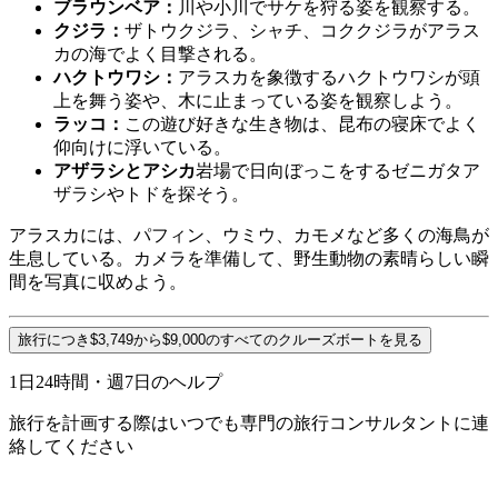
ブラウンベア：
川や小川でサケを狩る姿を観察する。
クジラ：
ザトウクジラ、シャチ、コククジラがアラス
カの海でよく目撃される。
ハクトウワシ：
アラスカを象徴するハクトウワシが頭
上を舞う姿や、木に止まっている姿を観察しよう。
ラッコ：
この遊び好きな生き物は、昆布の寝床でよく
仰向けに浮いている。
アザラシとアシカ
岩場で日向ぼっこをするゼニガタア
ザラシやトドを探そう。
アラスカには、パフィン、ウミウ、カモメなど多くの海鳥が
生息している。カメラを準備して、野生動物の素晴らしい瞬
間を写真に収めよう。
旅行につき$3,749から$9,000のすべてのクルーズボートを見る
1日24時間・週7日のヘルプ
旅行を計画する際はいつでも専門の旅行コンサルタントに連
絡してください