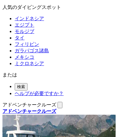
人気のダイビングスポット
インドネシア
エジプト
モルジブ
タイ
フィリピン
ガラパゴス諸島
メキシコ
ミクロネシア
または
検索
ヘルプが必要ですか？
アドベンチャークルーズ
アドベンチャークルーズ