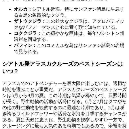
オルカ：
シアトル近海、特にサンファン諸島に生息す
る白黒の象徴的なクジラ。
ザトウクジラ：
この雄大なクジラは、アクロバティッ
クなパフォーマンスと心に響く歌で知られている。
コククジラ：
この穏やかな巨体は、毎年ワシントン州
沿岸を回遊する。
パフィン：
このコミカルな鳥はサンファン諸島の岩場
で見られる。
シアトル発アラスカクルーズのベストシーズンは
いつ？
アラスカでのアドベンチャーを最大限に楽しむには、適切な
時期を選ぶことが重要だ。アラスカクルーズのベストシーズ
ンは5月から9月の夏。この時期は気温が穏やかで、日照時間
が長く、野生動物の活動が活発になる。6月と7月はクマやそ
の他の野生動物を観察するのに最適な時期であり、5月は咲
き誇るワイルドフラワーや活発な氷河を目撃するチャンスが
ある。夏は天候に恵まれ、野生動物を観察しやすい一方で、
クルージングに最も人気のある時期でもあるので、余裕を持