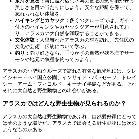
氷河を見る：
海に流れ込む氷河の畏敬の念を抱かせる
美しさを目の当たりにしよう。安全な距離を保って、
忘れられない体験を。
ハイキングとカヤック：
多くのクルーズでは、ガイド
付きのハイキングやカヤックツアーが用意されてお
り、アラスカの大自然を満喫することができる。
文化体験：
人里離れたアラスカの村を訪れ、先住民の
文化や芸術、伝統について学ぶ。
釣り：
釣り好きなら、手つかずの自然が残る海でサー
モンや地元の魚種を釣ってみよう。
アラスカの小型船クルーズで訪れる有名な観光地には、グレ
イシャー・ベイ国立公園、インサイド・パッセージ、トレイ
シー・アーム・フィヨルド、キーナイ半島などがある。それ
ぞれに大自然と野生動物との出会いがある。
アラスカではどんな野生生物が見られるのか？
アラスカの大自然は野生動物であふれ、自然愛好家にとって
は夢のような場所だ。アラスカで出会える野生動物には次の
ようなものがある：