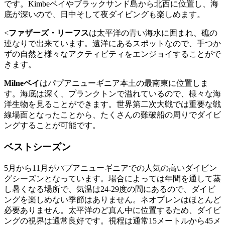
です。Kimbeベイやブラックサンド島から北西に位置し、海
底が深いので、日中そして夜ダイビングも楽しめます。
<
ファザーズ・リーフス
は太平洋の青い海水に囲まれ、礁の
連なりで出来ています。遠洋にあるスポットなので、手つか
ずの自然と様々なアクティビティをエンジョイすることがで
きます。
Milneベイ
はパプアニューギニア本土の最南東に位置しま
す。海底は深く、プランクトンで溢れているので、様々な海
洋生物を見ることができます。世界第二次大戦では重要な戦
線場面となったことから、たくさんの難破船の周りでダイビ
ングすることが可能です。
ベストシーズン
5月から11月がパプアニューギニアでの人気の高いダイビン
グシーズンとなっています。場合によっては年間を通して蒸
し暑くなる場所で、気温は24-29度の間にあるので、ダイビ
ングを楽しめない季節はありません。ネオプレンはほとんど
必要ありません。太平洋のど真ん中に位置するため、ダイビ
ングの視界は通常良好です。視程は通常15メートルから45メ