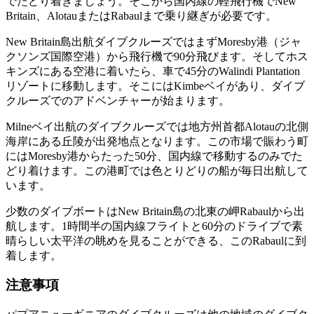
でたどり着きましょう。そこから国内線の軽飛行機でNew
Britain、AlotauまたはRabaulまで乗り継ぎが必要です。
New Britain島出航ダイブクルーズではまずMoresby港（ジャ
クソンズ国際空港）から飛行機で90分飛びます。そしてホス
キンズにある空港に着いたら、車で45分のWalindi Plantation
リゾートに移動します。そこにはKimbeベイがあり、ダイブ
クルーズでのアドベンチャーが始まります。
Milneベイ出航のダイブクルーズでは地方州首都Alotauの北側
海岸にある丘陵が出発地点となります。この市場で賑わう町
にはMoresby港からたった50分、国内線で移動するのみでた
どり着けます。この港町では色とりどりの船が毎日出航して
います。
少数のダイブボートはNew Britain島の北東の岬Rabaulから出
航します。1時間半の国内線フライトと60分のドライブで素
晴らしい太平洋の眺めを見ることができる、このRabaulに到
着します。
注意事項