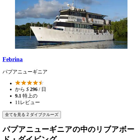
Febrina
パプアニューギニア
から
$
296
/ 日
9.1
特上の
11
レビュー
全てを見る 2 ダイブクルーズ
パプアニューギニアの中のリブアボー
ド・ダイビング