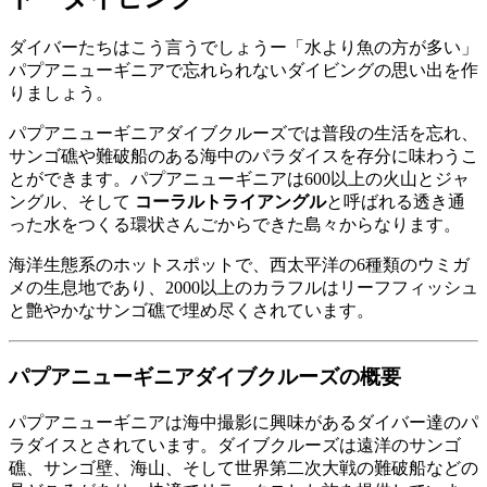
ダイバーたちはこう言うでしょうー「水より魚の方が多い」
パプアニューギニアで忘れられないダイビングの思い出を作
りましょう。
パプアニューギニアダイブクルーズでは普段の生活を忘れ、
サンゴ礁や難破船のある海中のパラダイスを存分に味わうこ
とができます。パプアニューギニアは600以上の火山とジャ
ングル、そして
コーラルトライアングル
と呼ばれる透き通
った水をつくる環状さんごからできた島々からなります。
海洋生態系のホットスポットで、西太平洋の6種類のウミガ
メの生息地であり、2000以上のカラフルはリーフフィッシュ
と艶やかなサンゴ礁で埋め尽くされています。
パプアニューギニアダイブクルーズの概要
パプアニューギニアは海中撮影に興味があるダイバー達のパ
ラダイスとされています。ダイブクルーズは遠洋のサンゴ
礁、サンゴ壁、海山、そして世界第二次大戦の難破船などの