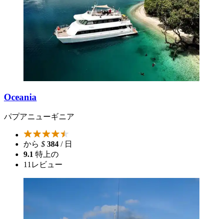
Oceania
パプアニューギニア
から
$
384
/ 日
9.1
特上の
11
レビュー