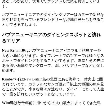
見どころがあり、快適でリラックスした旅を提供していま
す。
パプアニューギニアでのダイビングツアーはカヌーで新鮮な
魚や野菜を売っているフレンドリーな現地住民たちを見るこ
とができるでしょう。
パプアニューギニアのダイビングスポットと訪れ
るエリア
New Britain島
はパプアニューギニアビスマルク諸島で一番
大きい島になります。ダイブボートでのツアーでは様々なス
ポットでダイビングをすることができます。礁盤とその先に
ある深い海底やマングローブ、潟、バリアリーフなどが楽し
めます。
Kimbeベイ
はNew Britain島の北西にある海岸で、休火山に囲
まれています。カラフルなサンゴ礁と千以上の種類の魚を見
ることができ、小さな島々が連なり、ダイバーにとって人生
で一度を訪れたいスポットとなっています。
Witu島
は数千年前に海中からの火山噴火によってできた島